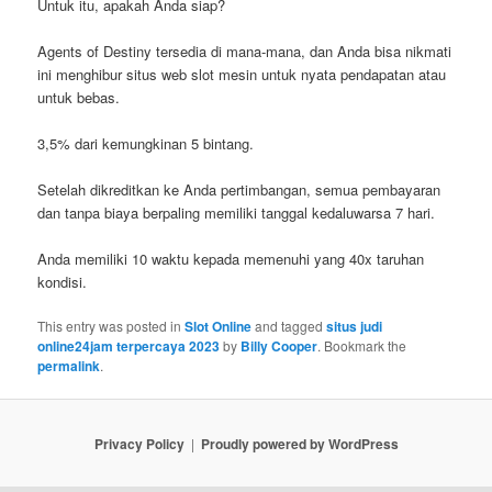
Untuk itu, apakah Anda siap?
Agents of Destiny tersedia di mana-mana, dan Anda bisa nikmati
ini menghibur situs web slot mesin untuk nyata pendapatan atau
untuk bebas.
3,5% dari kemungkinan 5 bintang.
Setelah dikreditkan ke Anda pertimbangan, semua pembayaran
dan tanpa biaya berpaling memiliki tanggal kedaluwarsa 7 hari.
Anda memiliki 10 waktu kepada memenuhi yang 40x taruhan
kondisi.
This entry was posted in
Slot Online
and tagged
situs judi
online24jam terpercaya 2023
by
Billy Cooper
. Bookmark the
permalink
.
Privacy Policy
Proudly powered by WordPress