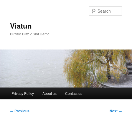
Skip
to
Sear
primary
content
Viatun
Buffalo Blitz 2 Slot Demo
Main
Privacy Policy
About us
Contact us
menu
Post
←
Previous
Next
→
navigation