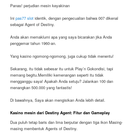
Panas! perjudian mesin keyakinan
Ini
pas77 slot
identik, dengan pengecualian bahwa 007 dikenal
sebagai Agent of Destiny.
Anda akan memaklumi apa yang saya bicarakan jika Anda
penggemar tahun 1960-an.
Yang kasino ngomong-ngomong, juga cukup tidak menentu!
Sekarang, itu tidak sebesar itu untuk Play’n Gokondisi, tapi
memang begitu.Memiliki kemenangan seperti itu tidak
mengganggu saya! Apakah Anda setuju? Jalankan 100 dan
menangkan 500.000 yang fantastis!
Di bawahnya, Saya akan mengisikan Anda lebih detail.
Kasino mesin dari Destiny Agent: Fitur dan Gameplay
Dua puluh tetap baris dan lima berputar dengan tiga ikon Masing-
masing membentuk Agents of Destiny.