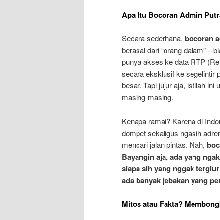
Apa Itu Bocoran Admin Putr
Secara sederhana,
bocoran a
berasal dari “orang dalam”—bi
punya akses ke data RTP (Retur
secara eksklusif ke segelinti
besar. Tapi jujur aja, istilah 
masing-masing.
Kenapa ramai? Karena di Indon
dompet sekaligus ngasih adrena
mencari jalan pintas. Nah,
boc
Bayangin aja, ada yang nga
siapa sih yang nggak tergiur?
ada banyak jebakan yang per
Mitos atau Fakta? Membongk