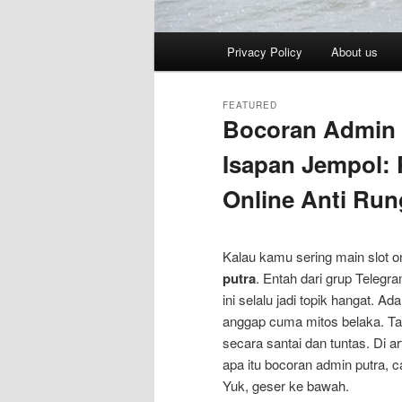
Main
Privacy Policy
About us
menu
FEATURED
Bocoran Admin 
Isapan Jempol: 
Online Anti Ru
Posted on
July 11, 2026
Kalau kamu sering main slot on
putra
. Entah dari grup Telegr
ini selalu jadi topik hangat. Ad
anggap cuma mitos belaka. Ta
secara santai dan tuntas. Di a
apa itu bocoran admin putra, c
Yuk, geser ke bawah.