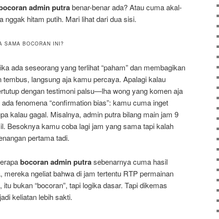
bocoran admin putra
benar-benar ada? Atau cuma akal-
ggak hitam putih. Mari lihat dari dua sisi.
A SAMA BOCORAN INI?
etika ada seseorang yang terlihat “paham” dan membagikan
n tembus, langsung aja kamu percaya. Apalagi kalau
 tertutup dengan testimoni palsu—lha wong yang komen aja
, ada fenomena “confirmation bias”: kamu cuma inget
lupa kalau gagal. Misalnya, admin putra bilang main jam 9
l. Besoknya kamu coba lagi jam yang sama tapi kalah
enangan pertama tadi.
berapa
bocoran admin putra
sebenarnya cuma hasil
a, mereka ngeliat bahwa di jam tertentu RTP permainan
, itu bukan “bocoran”, tapi logika dasar. Tapi dikemas
di keliatan lebih sakti.