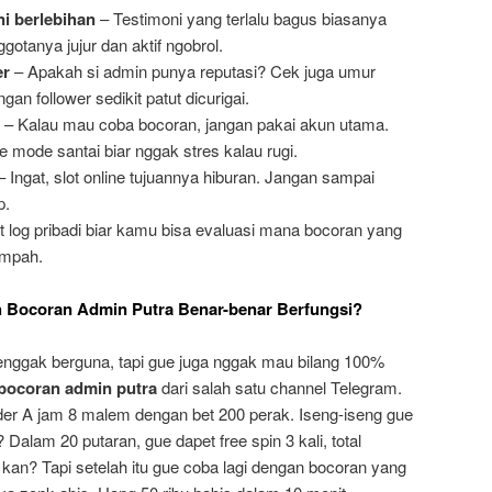
ni berlebihan
– Testimoni yang terlalu bagus biasanya
gotanya jujur dan aktif ngobrol.
er
– Apakah si admin punya reputasi? Cek juga umur
n follower sedikit patut dicurigai.
– Kalau mau coba bocoran, jangan pakai akun utama.
e mode santai biar nggak stres kalau rugi.
 Ingat, slot online tujuannya hiburan. Jangan sampai
p.
 log pribadi biar kamu bisa evaluasi mana bocoran yang
ampah.
 Bocoran Admin Putra Benar-benar Berfungsi?
nggak berguna, tapi gue juga nggak mau bilang 100%
bocoran admin putra
dari salah satu channel Telegram.
der A jam 8 malem dengan bet 200 perak. Iseng-iseng gue
 Dalam 20 putaran, gue dapet free spin 3 kali, total
 kan? Tapi setelah itu gue coba lagi dengan bocoran yang