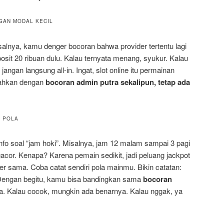
GAN MODAL KECIL
alnya, kamu denger bocoran bahwa provider tertentu lagi
osit 20 ribuan dulu. Kalau ternyata menang, syukur. Kalau
, jangan langsung all-in. Ingat, slot online itu permainan
 Bahkan dengan
bocoran admin putra sekalipun, tetap ada
N POLA
fo soal “jam hoki”. Misalnya, jam 12 malam sampai 3 pagi
acor. Kenapa? Karena pemain sedikit, jadi peluang jackpot
er sama. Coba catat sendiri pola mainmu. Bikin catatan:
Dengan begitu, kamu bisa bandingkan sama
bocoran
. Kalau cocok, mungkin ada benarnya. Kalau nggak, ya