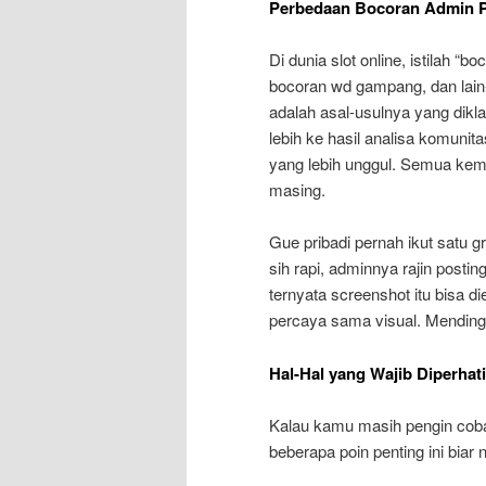
Perbedaan Bocoran Admin P
Di dunia slot online, istilah 
bocoran wd gampang, dan lai
adalah asal-usulnya yang dikla
lebih ke hasil analisa komunit
yang lebih unggul. Semua kem
masing.
Gue pribadi pernah ikut satu 
sih rapi, adminnya rajin posti
ternyata screenshot itu bisa di
percaya sama visual. Mending 
Hal-Hal yang Wajib Diperha
Kalau kamu masih pengin cob
beberapa poin penting ini biar