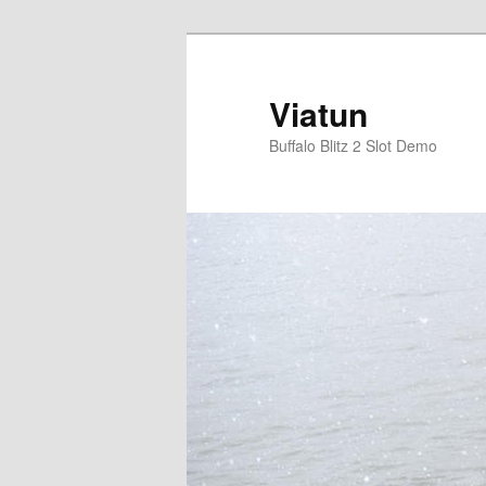
Skip
Skip
to
to
primary
secondary
Viatun
content
content
Buffalo Blitz 2 Slot Demo