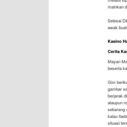
mainkan d
Selesai D
awak buat
Kasino Ha
Cerita Ka
Mayan Mar
beserta k
Gim berik
gambar ser
berjarak d
ataupun r
sebarang 
kalau tiad
situasi te