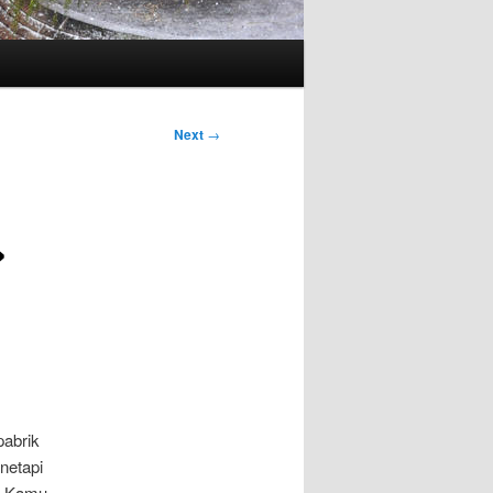
Next
→
>
pabrik
netapi
al Kamu