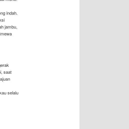
ng indah.
ksi
ah jambu,
timewa
gerak
i, saat
ajuan
kau selalu