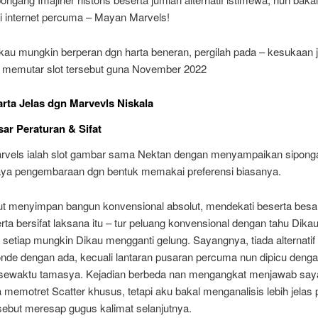
i internet percuma – Mayan Marvels!
ikau mungkin berperan dgn harta beneran, pergilah pada – kesukaan
 memutar slot tersebut guna November 2022
rta Jelas dgn Marvevls Niskala
sar Peraturan & Sifat
vels ialah slot gambar sama Nektan dengan menyampaikan sipong
aya pengembaraan dgn bentuk memakai preferensi biasanya.
ut menyimpan bangun konvensional absolut, mendekati beserta besar
ta bersifat laksana itu – tur peluang konvensional dengan tahu Dik
i setiap mungkin Dikau mengganti gelung. Sayangnya, tiada alternatif
onde dengan ada, kecuali lantaran pusaran percuma nun dipicu deng
sewaktu tamasya. Kejadian berbeda nan mengangkat menjawab say
a memotret Scatter khusus, tetapi aku bakal menganalisis lebih jelas
rsebut meresap gugus kalimat selanjutnya.