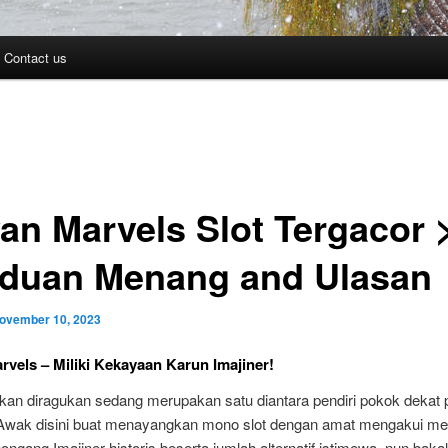
Contact us
an Marvels Slot Tergacor 
duan Menang and Ulasan
ovember 10, 2023
vels – Miliki Kekayaan Karun Imajiner!
kan diragukan sedang merupakan satu diantara pendiri pokok dekat 
Awak disini buat menayangkan mono slot dengan amat mengakui me
pongang Imajiner historis beserta jumlah alternatif istimewa, nun bak