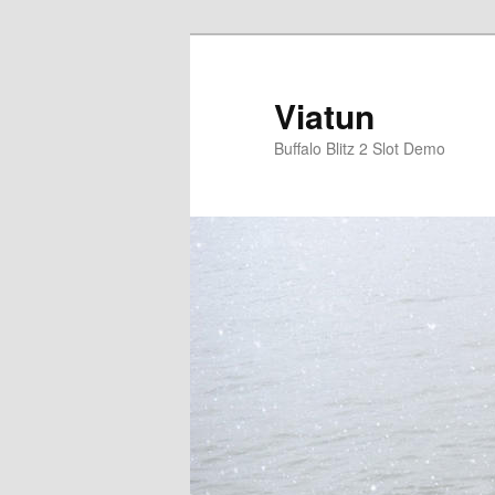
Skip
to
primary
Viatun
content
Buffalo Blitz 2 Slot Demo