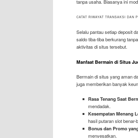
tanpa usaha. Biasanya ini mo
CATAT RIWAYAT TRANSAKSI DAN
Selalu pantau setiap deposit 
saldo tiba-tiba berkurang tan
aktivitas di situs tersebut.
Manfaat Bermain di Situs Ju
Bermain di situs yang aman da
juga memberikan banyak keun
Rasa Tenang Saat Berm
mendadak.
Kesempatan Menang Le
hasil putaran slot benar
Bonus dan Promo yang
menyesatkan.