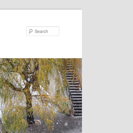
Search