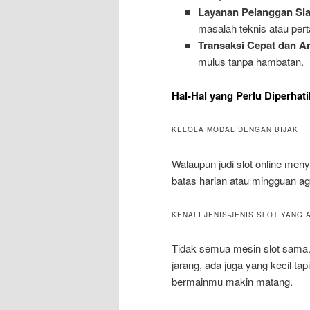
Layanan Pelanggan Si
masalah teknis atau per
Transaksi Cepat dan A
mulus tanpa hambatan.
Hal-Hal yang Perlu Diperhat
KELOLA MODAL DENGAN BIJAK
Walaupun judi slot online me
batas harian atau mingguan aga
KENALI JENIS-JENIS SLOT YANG 
Tidak semua mesin slot sama. A
jarang, ada juga yang kecil tap
bermainmu makin matang.