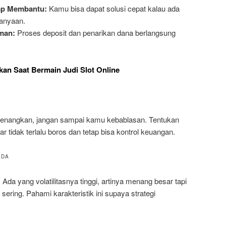
ap Membantu:
Kamu bisa dapat solusi cepat kalau ada
tanyaan.
man:
Proses deposit dan penarikan dana berlangsung
ikan Saat Bermain Judi Slot Online
nyenangkan, jangan sampai kamu kebablasan. Tentukan
r tidak terlalu boros dan tetap bisa kontrol keuangan.
ADA
da yang volatilitasnya tinggi, artinya menang besar tapi
i sering. Pahami karakteristik ini supaya strategi