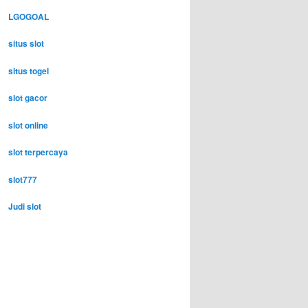
LGOGOAL
situs slot
situs togel
slot gacor
slot online
slot terpercaya
slot777
Judi slot