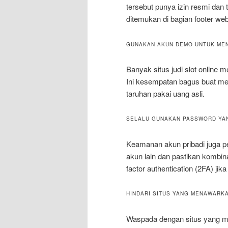
tersebut punya izin resmi dan t
ditemukan di bagian footer web
GUNAKAN AKUN DEMO UNTUK ME
Banyak situs judi slot online
Ini kesempatan bagus buat me
taruhan pakai uang asli.
SELALU GUNAKAN PASSWORD YA
Keamanan akun pribadi juga 
akun lain dan pastikan kombinas
factor authentication (2FA) jika
HINDARI SITUS YANG MENAWARKA
Waspada dengan situs yang m