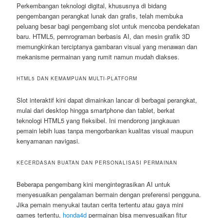
Perkembangan teknologi digital, khususnya di bidang
pengembangan perangkat lunak dan grafis, telah membuka
peluang besar bagi pengembang slot untuk mencoba pendekatan
baru. HTML5, pemrograman berbasis AI, dan mesin grafik 3D
memungkinkan terciptanya gambaran visual yang menawan dan
mekanisme permainan yang rumit namun mudah diakses.
HTML5 DAN KEMAMPUAN MULTI-PLATFORM
Slot interaktif kini dapat dimainkan lancar di berbagai perangkat,
mulai dari desktop hingga smartphone dan tablet, berkat
teknologi HTML5 yang fleksibel. Ini mendorong jangkauan
pemain lebih luas tanpa mengorbankan kualitas visual maupun
kenyamanan navigasi.
KECERDASAN BUATAN DAN PERSONALISASI PERMAINAN
Beberapa pengembang kini mengintegrasikan AI untuk
menyesuaikan pengalaman bermain dengan preferensi pengguna.
Jika pemain menyukai tautan cerita tertentu atau gaya mini
games tertentu,
honda4d
permainan bisa menyesuaikan fitur