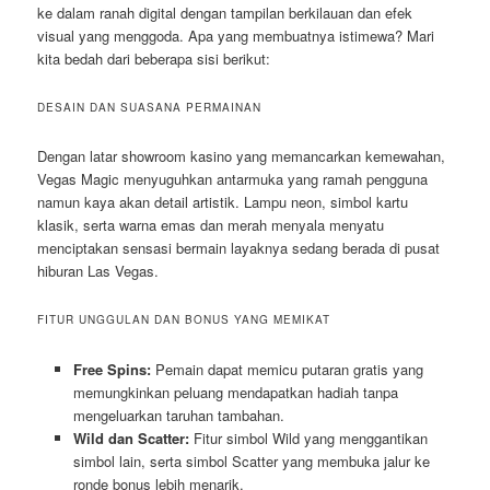
ke dalam ranah digital dengan tampilan berkilauan dan efek
visual yang menggoda. Apa yang membuatnya istimewa? Mari
kita bedah dari beberapa sisi berikut:
DESAIN DAN SUASANA PERMAINAN
Dengan latar showroom kasino yang memancarkan kemewahan,
Vegas Magic menyuguhkan antarmuka yang ramah pengguna
namun kaya akan detail artistik. Lampu neon, simbol kartu
klasik, serta warna emas dan merah menyala menyatu
menciptakan sensasi bermain layaknya sedang berada di pusat
hiburan Las Vegas.
FITUR UNGGULAN DAN BONUS YANG MEMIKAT
Free Spins:
Pemain dapat memicu putaran gratis yang
memungkinkan peluang mendapatkan hadiah tanpa
mengeluarkan taruhan tambahan.
Wild dan Scatter:
Fitur simbol Wild yang menggantikan
simbol lain, serta simbol Scatter yang membuka jalur ke
ronde bonus lebih menarik.