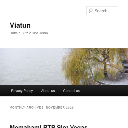
Skip
Skip
to
to
Sear
primary
secondary
content
content
Viatun
Buffalo Blitz 2 Slot Demo
Main
Privacy Policy
About us
Contact us
menu
MONTHLY ARCHIVES:
NOVEMBER 2025
Memahami RTP Slot Vegas