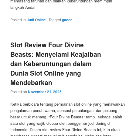
memasang taruhan dan biarkan keberuntungan memimpin
langkah Anda!
Posted in
Judi Online
|
Tagged
gacor
Slot Review Four Divine
Beasts: Menyelami Keajaiban
dan Keberuntungan dalam
Dunia Slot Online yang
Mendebarkan
Posted on
November 21, 2025
Ketika berbicara tentang permainan slot online yang menawarkan
pengalaman penuh warna, sensasi petualangan, dan peluang
besar untuk menang, “Four Divine Beasts” tampil sebagai salah
satu slot yang wajib dicoba oleh penggemar judi daring di
Indonesia. Dalam slot review Four Divine Beasts ini, kita akan
membahas secara menyeluruh segala hal mulai dari latar