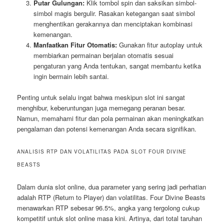
Putar Gulungan:
Klik tombol spin dan saksikan simbol-
simbol magis bergulir. Rasakan ketegangan saat simbol
menghentikan gerakannya dan menciptakan kombinasi
kemenangan.
Manfaatkan Fitur Otomatis:
Gunakan fitur autoplay untuk
membiarkan permainan berjalan otomatis sesuai
pengaturan yang Anda tentukan, sangat membantu ketika
ingin bermain lebih santai.
Penting untuk selalu ingat bahwa meskipun slot ini sangat
menghibur, keberuntungan juga memegang peranan besar.
Namun, memahami fitur dan pola permainan akan meningkatkan
pengalaman dan potensi kemenangan Anda secara signifikan.
ANALISIS RTP DAN VOLATILITAS PADA SLOT FOUR DIVINE
BEASTS
Dalam dunia slot online, dua parameter yang sering jadi perhatian
adalah RTP (Return to Player) dan volatilitas. Four Divine Beasts
menawarkan RTP sebesar 96.5%, angka yang tergolong cukup
kompetitif untuk slot online masa kini. Artinya, dari total taruhan