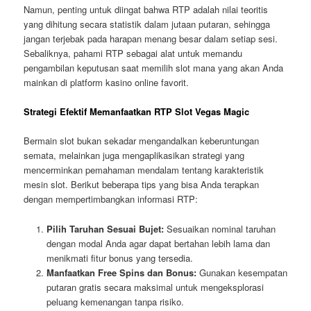
Namun, penting untuk diingat bahwa RTP adalah nilai teoritis
yang dihitung secara statistik dalam jutaan putaran, sehingga
jangan terjebak pada harapan menang besar dalam setiap sesi.
Sebaliknya, pahami RTP sebagai alat untuk memandu
pengambilan keputusan saat memilih slot mana yang akan Anda
mainkan di platform kasino online favorit.
Strategi Efektif Memanfaatkan RTP Slot Vegas Magic
Bermain slot bukan sekadar mengandalkan keberuntungan
semata, melainkan juga mengaplikasikan strategi yang
mencerminkan pemahaman mendalam tentang karakteristik
mesin slot. Berikut beberapa tips yang bisa Anda terapkan
dengan mempertimbangkan informasi RTP:
Pilih Taruhan Sesuai Bujet:
Sesuaikan nominal taruhan
dengan modal Anda agar dapat bertahan lebih lama dan
menikmati fitur bonus yang tersedia.
Manfaatkan Free Spins dan Bonus:
Gunakan kesempatan
putaran gratis secara maksimal untuk mengeksplorasi
peluang kemenangan tanpa risiko.