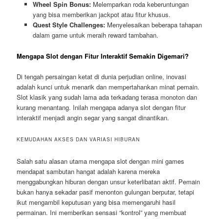
Wheel Spin Bonus:
Melemparkan roda keberuntungan
yang bisa memberikan jackpot atau fitur khusus.
Quest Style Challenges:
Menyelesaikan beberapa tahapan
dalam game untuk meraih reward tambahan.
Mengapa Slot dengan Fitur Interaktif Semakin Digemari?
Di tengah persaingan ketat di dunia perjudian online, inovasi
adalah kunci untuk menarik dan mempertahankan minat pemain.
Slot klasik yang sudah lama ada terkadang terasa monoton dan
kurang menantang. Inilah mengapa adanya slot dengan fitur
interaktif menjadi angin segar yang sangat dinantikan.
KEMUDAHAN AKSES DAN VARIASI HIBURAN
Salah satu alasan utama mengapa slot dengan mini games
mendapat sambutan hangat adalah karena mereka
menggabungkan hiburan dengan unsur keterlibatan aktif. Pemain
bukan hanya sekadar pasif menonton gulungan berputar, tetapi
ikut mengambil keputusan yang bisa memengaruhi hasil
permainan. Ini memberikan sensasi “kontrol” yang membuat