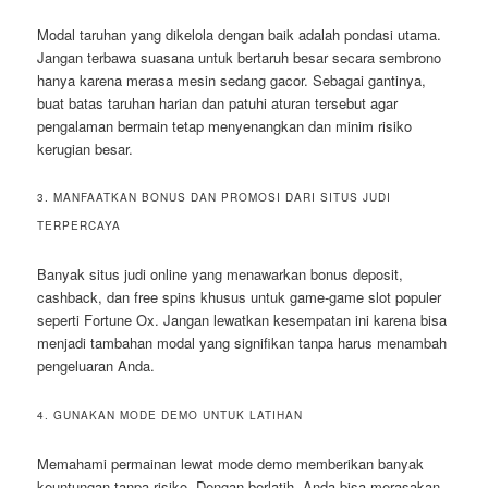
Modal taruhan yang dikelola dengan baik adalah pondasi utama.
Jangan terbawa suasana untuk bertaruh besar secara sembrono
hanya karena merasa mesin sedang gacor. Sebagai gantinya,
buat batas taruhan harian dan patuhi aturan tersebut agar
pengalaman bermain tetap menyenangkan dan minim risiko
kerugian besar.
3. MANFAATKAN BONUS DAN PROMOSI DARI SITUS JUDI
TERPERCAYA
Banyak situs judi online yang menawarkan bonus deposit,
cashback, dan free spins khusus untuk game-game slot populer
seperti Fortune Ox. Jangan lewatkan kesempatan ini karena bisa
menjadi tambahan modal yang signifikan tanpa harus menambah
pengeluaran Anda.
4. GUNAKAN MODE DEMO UNTUK LATIHAN
Memahami permainan lewat mode demo memberikan banyak
keuntungan tanpa risiko. Dengan berlatih, Anda bisa merasakan