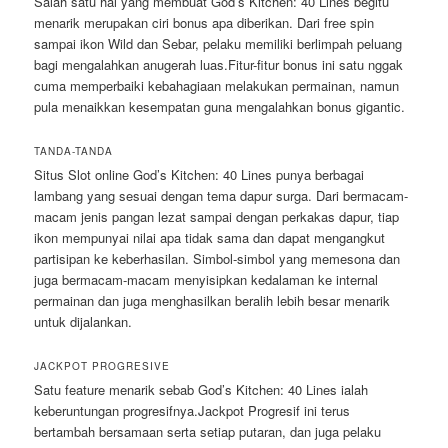
Salah satu hal yang membuat God’s Kitchen: 40 Lines begitu
menarik merupakan ciri bonus apa diberikan. Dari free spin
sampai ikon Wild dan Sebar, pelaku memiliki berlimpah peluang
bagi mengalahkan anugerah luas.Fitur-fitur bonus ini satu nggak
cuma memperbaiki kebahagiaan melakukan permainan, namun
pula menaikkan kesempatan guna mengalahkan bonus gigantic.
TANDA-TANDA
Situs Slot online God’s Kitchen: 40 Lines punya berbagai
lambang yang sesuai dengan tema dapur surga. Dari bermacam-
macam jenis pangan lezat sampai dengan perkakas dapur, tiap
ikon mempunyai nilai apa tidak sama dan dapat mengangkut
partisipan ke keberhasilan. Simbol-simbol yang memesona dan
juga bermacam-macam menyisipkan kedalaman ke internal
permainan dan juga menghasilkan beralih lebih besar menarik
untuk dijalankan.
JACKPOT PROGRESIVE
Satu feature menarik sebab God’s Kitchen: 40 Lines ialah
keberuntungan progresifnya.Jackpot Progresif ini terus
bertambah bersamaan serta setiap putaran, dan juga pelaku