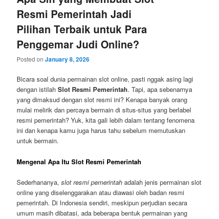
Resmi Pemerintah Jadi
Pilihan Terbaik untuk Para
Penggemar Judi Online?
Posted on
January 8, 2026
Bicara soal dunia permainan slot online, pasti nggak asing lagi
dengan istilah
Slot Resmi Pemerintah
. Tapi, apa sebenarnya
yang dimaksud dengan slot resmi ini? Kenapa banyak orang
mulai melirik dan percaya bermain di situs-situs yang berlabel
resmi pemerintah? Yuk, kita gali lebih dalam tentang fenomena
ini dan kenapa kamu juga harus tahu sebelum memutuskan
untuk bermain.
Mengenal Apa Itu Slot Resmi Pemerintah
Sederhananya,
slot resmi pemerintah
adalah jenis permainan slot
online yang diselenggarakan atau diawasi oleh badan resmi
pemerintah. Di Indonesia sendiri, meskipun perjudian secara
umum masih dibatasi, ada beberapa bentuk permainan yang