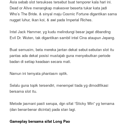
Asia sebab slot tersukses tersebut buat temporer kala hari ini.
Dead or Alive menangkap makeover beserta tukar kata jadi
Who’s The Bride. & sinyal maju Cosmic Fortune digantikan sama
nugget luhur, ikan koi, & awi pada Imperial Riches.
Intel Jack Hammer, yg kudu melindungi besar jagat dibanding
Evil Dr. Wuten, tak digantikan sambil intel Cina ataupun Jepang.
Buat semusim, beta mereka jantan dekat sebut-sebutan slot itu
pantas ada dekat posisi mustajab guna menyebutkan periode
badan di setiap keadaan secara mati.
Namun ini ternyata phantasm optik.
Selalu guna topik tersendiri, menempel tiada yg dimodifikasi
bersama slot itu.
Metode jasmani pasti serupa, dgn sifat “Sticky Win” yg ternama
(dan benar-benar dicintai) pada stan lagi.
Gameplay bersama sifat Long Pao