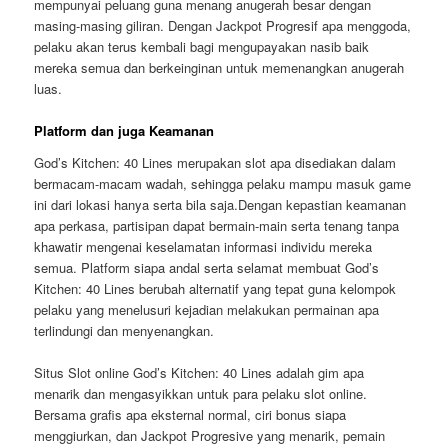
mempunyai peluang guna menang anugerah besar dengan
masing-masing giliran. Dengan Jackpot Progresif apa menggoda,
pelaku akan terus kembali bagi mengupayakan nasib baik
mereka semua dan berkeinginan untuk memenangkan anugerah
luas.
Platform dan juga Keamanan
God’s Kitchen: 40 Lines merupakan slot apa disediakan dalam
bermacam-macam wadah, sehingga pelaku mampu masuk game
ini dari lokasi hanya serta bila saja.Dengan kepastian keamanan
apa perkasa, partisipan dapat bermain-main serta tenang tanpa
khawatir mengenai keselamatan informasi individu mereka
semua. Platform siapa andal serta selamat membuat God’s
Kitchen: 40 Lines berubah alternatif yang tepat guna kelompok
pelaku yang menelusuri kejadian melakukan permainan apa
terlindungi dan menyenangkan.
Situs Slot online God’s Kitchen: 40 Lines adalah gim apa
menarik dan mengasyikkan untuk para pelaku slot online.
Bersama grafis apa eksternal normal, ciri bonus siapa
menggiurkan, dan Jackpot Progresive yang menarik, pemain