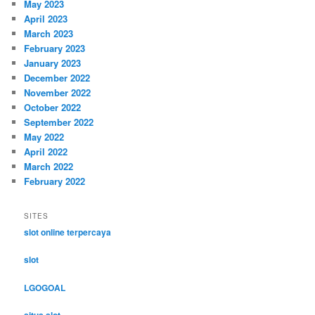
May 2023
April 2023
March 2023
February 2023
January 2023
December 2022
November 2022
October 2022
September 2022
May 2022
April 2022
March 2022
February 2022
SITES
slot online terpercaya
slot
LGOGOAL