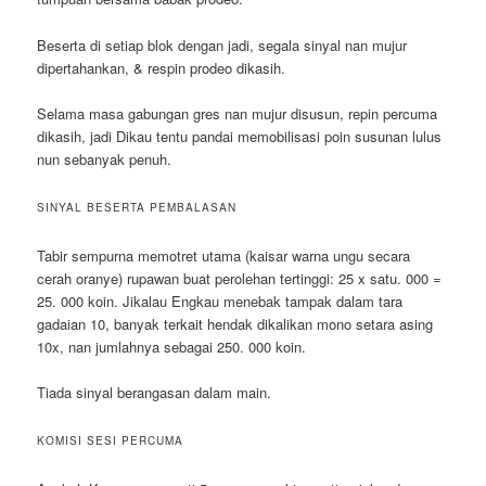
Beserta di setiap blok dengan jadi, segala sinyal nan mujur
dipertahankan, & respin prodeo dikasih.
Selama masa gabungan gres nan mujur disusun, repin percuma
dikasih, jadi Dikau tentu pandai memobilisasi poin susunan lulus
nun sebanyak penuh.
SINYAL BESERTA PEMBALASAN
Tabir sempurna memotret utama (kaisar warna ungu secara
cerah oranye) rupawan buat perolehan tertinggi: 25 x satu. 000 =
25. 000 koin. Jikalau Engkau menebak tampak dalam tara
gadaian 10, banyak terkait hendak dikalikan mono setara asing
10x, nan jumlahnya sebagai 250. 000 koin.
Tiada sinyal berangasan dalam main.
KOMISI SESI PERCUMA