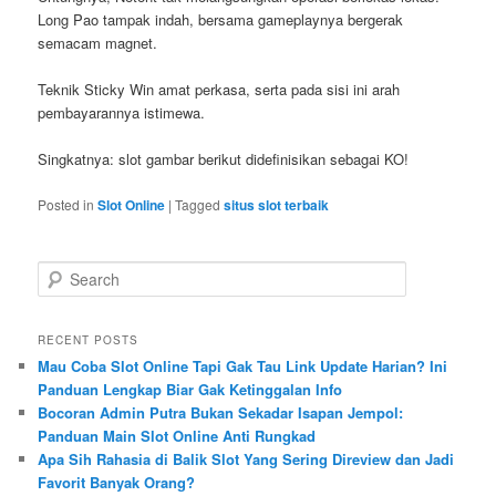
Long Pao tampak indah, bersama gameplaynya bergerak
semacam magnet.
Teknik Sticky Win amat perkasa, serta pada sisi ini arah
pembayarannya istimewa.
Singkatnya: slot gambar berikut didefinisikan sebagai KO!
Posted in
Slot Online
|
Tagged
situs slot terbaik
S
e
a
r
RECENT POSTS
c
Mau Coba Slot Online Tapi Gak Tau Link Update Harian? Ini
h
Panduan Lengkap Biar Gak Ketinggalan Info
Bocoran Admin Putra Bukan Sekadar Isapan Jempol:
Panduan Main Slot Online Anti Rungkad
Apa Sih Rahasia di Balik Slot Yang Sering Direview dan Jadi
Favorit Banyak Orang?