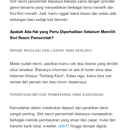
Slot resmi pemerintah biasanya bekerja sama dengan provider
game ternama yang menyediakan berbagai tema menarik dan
fitur-fitur inovatif. Jadi, kamu nggak bakal bosen dan selalu ada
tantangan baru setiap kali bermain.
Apakah Ada Hal yang Perlu Diperhatikan Sebelum Memilih
Slot Resmi Pemerintah?
PAHAMI REGULASI DAN LISENSI YANG BERLAKU
Meski sudah resmi, pastikan kamu cek dulu lisensi yang dimiliki
situs tersebut. Biasanya informasi ini ada di footer situs atau
halaman khusus “Tentang Kami”. Kalau ragu, kamu bisa cari
review dari pemain lain atau forum terpercaya.
PERHATIKAN METODE PEMBAYARAN YANG DISEDIAKAN
Kemudahan dalam melakukan deposit dan penarikan dana
sangat penting. Slot resmi pemerintah biasanya menawarkan
berbagai metode pembayaran yang aman dan cepat, mulai dari
transfer bank lokal, e-wallet,
odin77
hingga dompet digital.