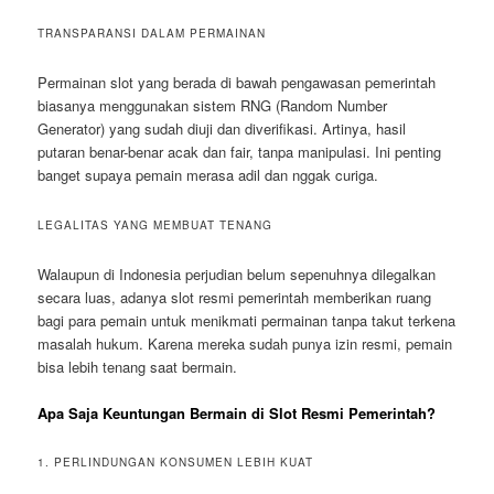
TRANSPARANSI DALAM PERMAINAN
Permainan slot yang berada di bawah pengawasan pemerintah
biasanya menggunakan sistem RNG (Random Number
Generator) yang sudah diuji dan diverifikasi. Artinya, hasil
putaran benar-benar acak dan fair, tanpa manipulasi. Ini penting
banget supaya pemain merasa adil dan nggak curiga.
LEGALITAS YANG MEMBUAT TENANG
Walaupun di Indonesia perjudian belum sepenuhnya dilegalkan
secara luas, adanya slot resmi pemerintah memberikan ruang
bagi para pemain untuk menikmati permainan tanpa takut terkena
masalah hukum. Karena mereka sudah punya izin resmi, pemain
bisa lebih tenang saat bermain.
Apa Saja Keuntungan Bermain di Slot Resmi Pemerintah?
1. PERLINDUNGAN KONSUMEN LEBIH KUAT