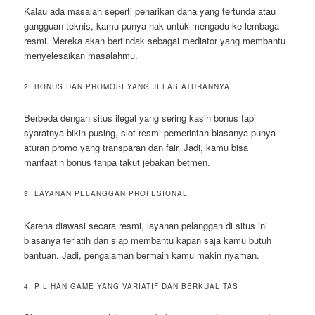
Kalau ada masalah seperti penarikan dana yang tertunda atau
gangguan teknis, kamu punya hak untuk mengadu ke lembaga
resmi. Mereka akan bertindak sebagai mediator yang membantu
menyelesaikan masalahmu.
2. BONUS DAN PROMOSI YANG JELAS ATURANNYA
Berbeda dengan situs ilegal yang sering kasih bonus tapi
syaratnya bikin pusing, slot resmi pemerintah biasanya punya
aturan promo yang transparan dan fair. Jadi, kamu bisa
manfaatin bonus tanpa takut jebakan betmen.
3. LAYANAN PELANGGAN PROFESIONAL
Karena diawasi secara resmi, layanan pelanggan di situs ini
biasanya terlatih dan siap membantu kapan saja kamu butuh
bantuan. Jadi, pengalaman bermain kamu makin nyaman.
4. PILIHAN GAME YANG VARIATIF DAN BERKUALITAS