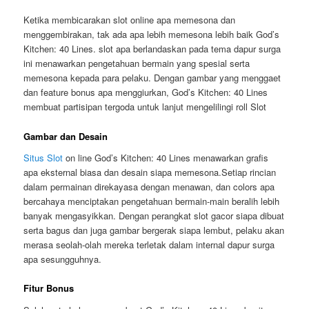
Ketika membicarakan slot online apa memesona dan
menggembirakan, tak ada apa lebih memesona lebih baik God’s
Kitchen: 40 Lines. slot apa berlandaskan pada tema dapur surga
ini menawarkan pengetahuan bermain yang spesial serta
memesona kepada para pelaku. Dengan gambar yang menggaet
dan feature bonus apa menggiurkan, God’s Kitchen: 40 Lines
membuat partisipan tergoda untuk lanjut mengelilingi roll Slot
Gambar dan Desain
Situs Slot
on line God’s Kitchen: 40 Lines menawarkan grafis
apa eksternal biasa dan desain siapa memesona.Setiap rincian
dalam permainan direkayasa dengan menawan, dan colors apa
bercahaya menciptakan pengetahuan bermain-main beralih lebih
banyak mengasyikkan. Dengan perangkat slot gacor siapa dibuat
serta bagus dan juga gambar bergerak siapa lembut, pelaku akan
merasa seolah-olah mereka terletak dalam internal dapur surga
apa sesungguhnya.
Fitur Bonus