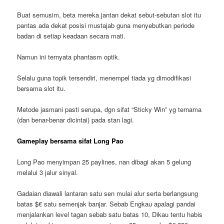
Buat semusim, beta mereka jantan dekat sebut-sebutan slot itu
pantas ada dekat posisi mustajab guna menyebutkan periode
badan di setiap keadaan secara mati.
Namun ini ternyata phantasm optik.
Selalu guna topik tersendiri, menempel tiada yg dimodifikasi
bersama slot itu.
Metode jasmani pasti serupa, dgn sifat “Sticky Win” yg ternama
(dan benar-benar dicintai) pada stan lagi.
Gameplay bersama sifat Long Pao
Long Pao menyimpan 25 paylines, nan dibagi akan 5 gelung
melalui 3 jalur sinyal.
Gadaian diawali lantaran satu sen mulai alur serta berlangsung
batas $€ satu semenjak banjar. Sebab Engkau apalagi pandai
menjalankan level tagan sebab satu batas 10, Dikau tentu habis