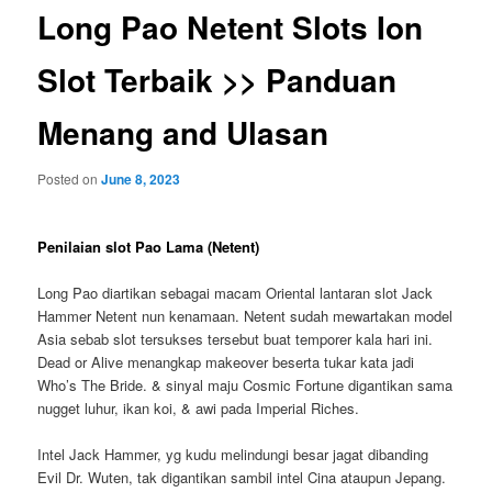
Long Pao Netent Slots Ion
Slot Terbaik >> Panduan
Menang and Ulasan
Posted on
June 8, 2023
Penilaian slot Pao Lama (Netent)
Long Pao diartikan sebagai macam Oriental lantaran slot Jack
Hammer Netent nun kenamaan. Netent sudah mewartakan model
Asia sebab slot tersukses tersebut buat temporer kala hari ini.
Dead or Alive menangkap makeover beserta tukar kata jadi
Who’s The Bride. & sinyal maju Cosmic Fortune digantikan sama
nugget luhur, ikan koi, & awi pada Imperial Riches.
Intel Jack Hammer, yg kudu melindungi besar jagat dibanding
Evil Dr. Wuten, tak digantikan sambil intel Cina ataupun Jepang.