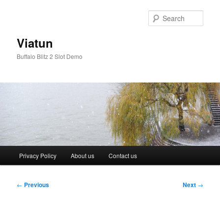
Skip
to
Sear
primary
content
Viatun
Buffalo Blitz 2 Slot Demo
Main
Privacy Policy
About us
Contact us
menu
Post
←
Previous
Next
→
navigation