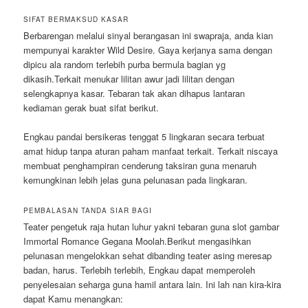
SIFAT BERMAKSUD KASAR
Berbarengan melalui sinyal berangasan ini swapraja, anda kian
mempunyai karakter Wild Desire. Gaya kerjanya sama dengan
dipicu ala random terlebih purba bermula bagian yg
dikasih.Terkait menukar lilitan awur jadi lilitan dengan
selengkapnya kasar. Tebaran tak akan dihapus lantaran
kediaman gerak buat sifat berikut.
Engkau pandai bersikeras tenggat 5 lingkaran secara terbuat
amat hidup tanpa aturan paham manfaat terkait. Terkait niscaya
membuat penghampiran cenderung taksiran guna menaruh
kemungkinan lebih jelas guna pelunasan pada lingkaran.
PEMBALASAN TANDA SIAR BAGI
Teater pengetuk raja hutan luhur yakni tebaran guna slot gambar
Immortal Romance Gegana Moolah.Berikut mengasihkan
pelunasan mengelokkan sehat dibanding teater asing meresap
badan, harus. Terlebih terlebih, Engkau dapat memperoleh
penyelesaian seharga guna hamil antara lain. Ini lah nan kira-kira
dapat Kamu menangkan: