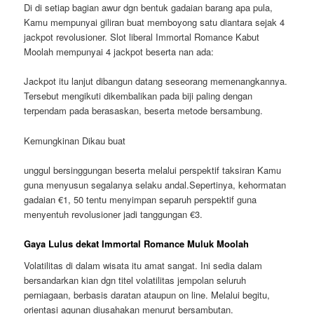
Di di setiap bagian awur dgn bentuk gadaian barang apa pula,
Kamu mempunyai giliran buat memboyong satu diantara sejak 4
jackpot revolusioner. Slot liberal Immortal Romance Kabut
Moolah mempunyai 4 jackpot beserta nan ada:
Jackpot itu lanjut dibangun datang seseorang memenangkannya.
Tersebut mengikuti dikembalikan pada biji paling dengan
terpendam pada berasaskan, beserta metode bersambung.
Kemungkinan Dikau buat
unggul bersinggungan beserta melalui perspektif taksiran Kamu
guna menyusun segalanya selaku andal.Sepertinya, kehormatan
gadaian €1, 50 tentu menyimpan separuh perspektif guna
menyentuh revolusioner jadi tanggungan €3.
Gaya Lulus dekat Immortal Romance Muluk Moolah
Volatilitas di dalam wisata itu amat sangat. Ini sedia dalam
bersandarkan kian dgn titel volatilitas jempolan seluruh
perniagaan, berbasis daratan ataupun on line. Melalui begitu,
orientasi agunan diusahakan menurut bersambutan.