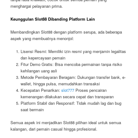
menghargai pelayanan prima.
Keunggulan Slot88 Dibanding Platform Lain
Membandingkan Slot88 dengan platform serupa, ada beberapa
aspek yang membuatnya menonjol:
Lisensi Resmi: Memiliki izin resmi yang menjamin legalitas
dan kepercayaan pemain
Fitur Demo Gratis: Bisa mencoba permainan tanpa risiko
kehilangan uang asli
Metode Pembayaran Beragam: Dukungan transfer bank, e-
wallet, hingga pulsa, memudahkan transaksi
Kecepatan Penarikan:
slot777
Proses pencairan
kemenangan dilakukan secara cepat dan transparan
Platform Stabil dan Responsif: Tidak mudah lag dan bug
saat bermain
Semua aspek ini menjadikan Slot88 pilihan ideal untuk semua
kalangan, dari pemain casual hingga profesional.