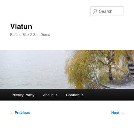
Skip
to
Sear
primary
content
Viatun
Buffalo Blitz 2 Slot Demo
Main
Privacy Policy
About us
Contact us
menu
Post
←
Previous
Next
→
navigation