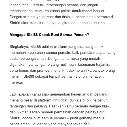
jangan terlalu terbuai kemenangan sesaat, dan jangan
menggunakan uang kebutuhan pokok untuk modal berjudi.
Dengan strategi yang tepat dan disiplin, pengalaman bermain di
Slot88 akan semakin menyenangkan dan menguntungkan.
Mengapa Slot88 Cocok Buat Semua Pemain?
Singkatnya, Slot88 adalah platform yang dirancang untuk
memenuhi kebutuhan semua pemain, baik pemula maupun yang
sudah berpengalaman. Dengan antarmuka yang mudah
digunakan, variasi game yang melimpah, keamanan terjamin,
serta bonus dan promosi menarik, tidak heran jika banyak orang
memilih Slot88 sebagai tempat bermain slot online favorit
mereka.
Jadi, apakah kamu siap menemukan keseruan dan peluang
menang besar di platform ini? Ingat, dunia slot online penuh
tantangan dan peluang. Pastikan kamu bermain dengan bijak,
dan nikmati setiap momen permainan dengan percaya diri.
Slot88, cocok buat semua pemain – pintu gerbang menuju
pengalaman judi daring yang menyenangkan dan