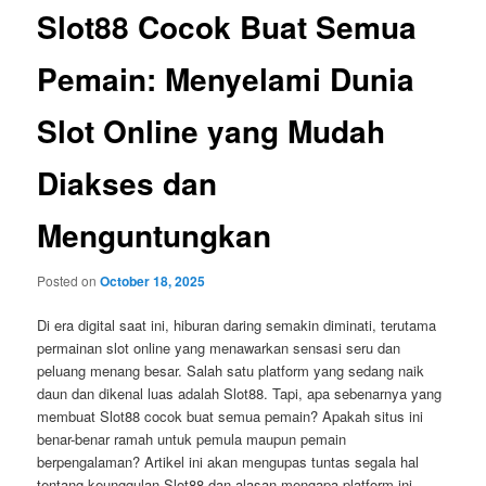
Slot88 Cocok Buat Semua
Pemain: Menyelami Dunia
Slot Online yang Mudah
Diakses dan
Menguntungkan
Posted on
October 18, 2025
Di era digital saat ini, hiburan daring semakin diminati, terutama
permainan slot online yang menawarkan sensasi seru dan
peluang menang besar. Salah satu platform yang sedang naik
daun dan dikenal luas adalah Slot88. Tapi, apa sebenarnya yang
membuat Slot88 cocok buat semua pemain? Apakah situs ini
benar-benar ramah untuk pemula maupun pemain
berpengalaman? Artikel ini akan mengupas tuntas segala hal
tentang keunggulan Slot88 dan alasan mengapa platform ini