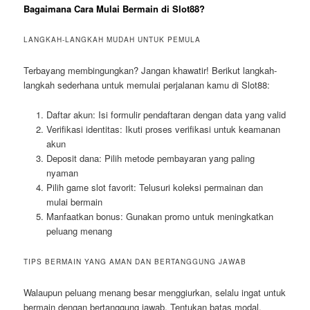
Bagaimana Cara Mulai Bermain di Slot88?
LANGKAH-LANGKAH MUDAH UNTUK PEMULA
Terbayang membingungkan? Jangan khawatir! Berikut langkah-
langkah sederhana untuk memulai perjalanan kamu di Slot88:
Daftar akun: Isi formulir pendaftaran dengan data yang valid
Verifikasi identitas: Ikuti proses verifikasi untuk keamanan
akun
Deposit dana: Pilih metode pembayaran yang paling
nyaman
Pilih game slot favorit: Telusuri koleksi permainan dan
mulai bermain
Manfaatkan bonus: Gunakan promo untuk meningkatkan
peluang menang
TIPS BERMAIN YANG AMAN DAN BERTANGGUNG JAWAB
Walaupun peluang menang besar menggiurkan, selalu ingat untuk
bermain dengan bertanggung jawab. Tentukan batas modal,