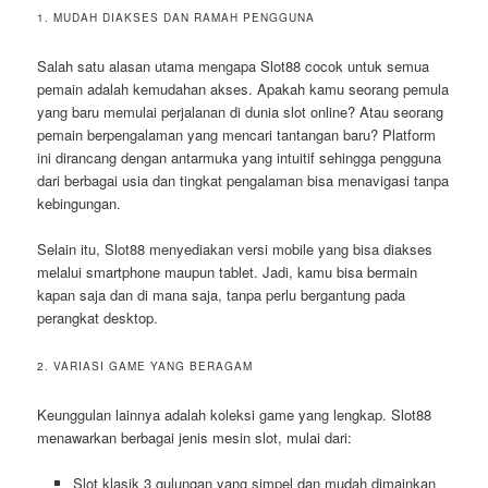
1. MUDAH DIAKSES DAN RAMAH PENGGUNA
Salah satu alasan utama mengapa Slot88 cocok untuk semua
pemain adalah kemudahan akses. Apakah kamu seorang pemula
yang baru memulai perjalanan di dunia slot online? Atau seorang
pemain berpengalaman yang mencari tantangan baru? Platform
ini dirancang dengan antarmuka yang intuitif sehingga pengguna
dari berbagai usia dan tingkat pengalaman bisa menavigasi tanpa
kebingungan.
Selain itu, Slot88 menyediakan versi mobile yang bisa diakses
melalui smartphone maupun tablet. Jadi, kamu bisa bermain
kapan saja dan di mana saja, tanpa perlu bergantung pada
perangkat desktop.
2. VARIASI GAME YANG BERAGAM
Keunggulan lainnya adalah koleksi game yang lengkap. Slot88
menawarkan berbagai jenis mesin slot, mulai dari:
Slot klasik 3 gulungan yang simpel dan mudah dimainkan