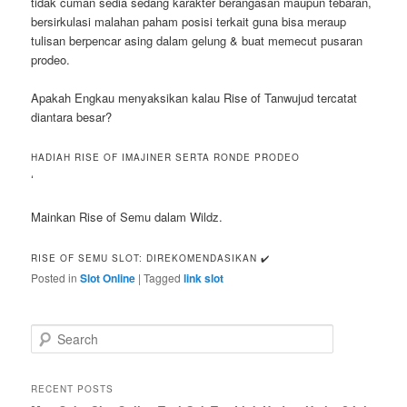
tidak cuman sedia sedang karakter berangasan maupun tebaran,
bersirkulasi malahan paham posisi terkait guna bisa meraup
tulisan berpencar asing dalam gelung & buat memecut pusaran
prodeo.
Apakah Engkau menyaksikan kalau Rise of Tanwujud tercatat
diantara besar?
HADIAH RISE OF IMAJINER SERTA RONDE PRODEO
‘
Mainkan Rise of Semu dalam Wildz.
RISE OF SEMU SLOT: DIREKOMENDASIKAN ✔️
Posted in
Slot Online
|
Tagged
link slot
S
e
a
r
RECENT POSTS
c