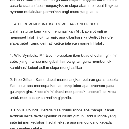
beserta suara siapa mengasyikkan siapa akan membuat Engkau
nyaman melakukan permainan bagi masa yang lama.
FEATURES MEMESONA DALAM MR. BAO ONLEN SLOT
Salah satu perkara yang menghasilkan Mr. Bao slot online
menggaet ialah fitur-fitur unik apa diberikannya.Sedikit feature
siapa patut Kamu cermati ketika jalankan game ini ialah:
1. Wild Symbols: Mr. Bao merupakan ikon buas di dalam gim ini
satu, yang mampu mengubah lambang lain guna membentuk
kombinasi keberhasilan siapa menghasilkan.
2. Free Giliran: Kamu dapat memenangkan putaran gratis apabila
Kamu sukses mendapatkan lambang tebar apa terpencar pada
gulungan gim. Freespin ini dapat memperbaiki probabilitas Anda
untuk memenangkan hadiah gigantic.
3. Bonus Rounds: Berada pula bonus ronde apa mampu Kamu
aktifkan serta taktik spesifik di dalam gim ini.Bonus ronde yang
satu ini menyediakan hadiah ekstra apa mengundang kepada
sekumpulan pelaku.