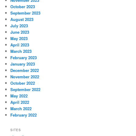
November 2023
October 2023
September 2023
August 2023
July 2023
June 2023
May 2023
April 2023
March 2023
February 2023
January 2023
December 2022
November 2022
October 2022
September 2022
May 2022
April 2022
March 2022
February 2022
SITES