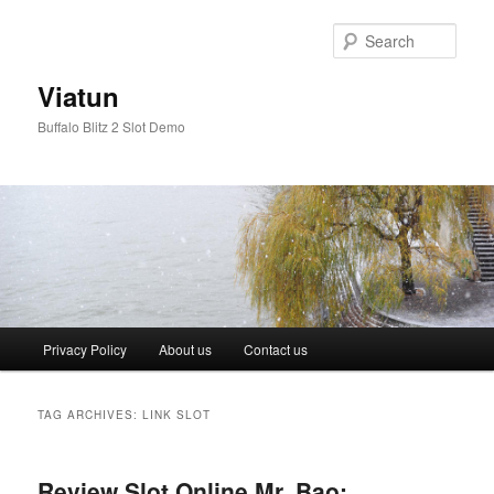
Skip
Skip
to
to
Sear
primary
secondary
content
content
Viatun
Buffalo Blitz 2 Slot Demo
Main
Privacy Policy
About us
Contact us
menu
TAG ARCHIVES:
LINK SLOT
Review Slot Online Mr. Bao: