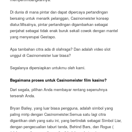
Di dunia di mana pintar dan dapat dipercaya pertandingan
bersaing untuk menarik pelanggan, Casinomeister konsep
diatur.Misalnya, pintar pertandingan digambarkan sebagai
penjahat sebagai tidak enak buruk sekali cowok dengan mantel
yang menyerupai Gestapo.
Apa tambahan citra ada di olahraga? Dan adalah video slot
unggul di Casinomeister luar biasa?
Segalanya dipersiapkan untukmu oleh kami.
Bagaimana proses untuk Casinomeister film kasino?
Dari segala, pilihan Anda membayar rentang sepenuhnya
terserah Anda.
Bryan Bailey, yang luar biasa pengguna, adalah simbol yang
paling mirip dengan Casinomeister.Semua satu lagi citra
digantikan oleh yang satu ini, yang bertindak sebagai Simbol Liar,
dengan pengecualian taburi tanda, Behind Bars, dan Rogue (