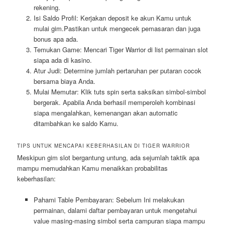
rekening.
Isi Saldo Profil: Kerjakan deposit ke akun Kamu untuk
mulai gim.Pastikan untuk mengecek pemasaran dan juga
bonus apa ada.
Temukan Game: Mencari Tiger Warrior di list permainan slot
siapa ada di kasino.
Atur Judi: Determine jumlah pertaruhan per putaran cocok
bersama biaya Anda.
Mulai Memutar: Klik tuts spin serta saksikan simbol-simbol
bergerak. Apabila Anda berhasil memperoleh kombinasi
siapa mengalahkan, kemenangan akan automatic
ditambahkan ke saldo Kamu.
TIPS UNTUK MENCAPAI KEBERHASILAN DI TIGER WARRIOR
Meskipun gim slot bergantung untung, ada sejumlah taktik apa
mampu memudahkan Kamu menaikkan probabilitas
keberhasilan:
Pahami Table Pembayaran: Sebelum Ini melakukan
permainan, dalami daftar pembayaran untuk mengetahui
value masing-masing simbol serta campuran siapa mampu