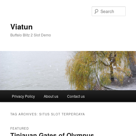
Skip
Skip
to
to
Sear
primary
secondary
content
content
Viatun
Buffalo Blitz 2 Slot Demo
Main
Privacy Policy
About us
Contact us
menu
TAG ARCHIVES:
SITUS SLOT TERPERCAYA
FEATURED
Tinjauan Gates of Olympus