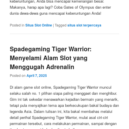
keberuntungan, Anda bisa mencapai kemenangan besar.
Makanya, harap apa lagi? Coba Gates of Olympus dan enter
dunia dewa-dewa guna mencapai keberuntungan Anda!
Posted in
Situs Slot Online
|
Tagged
situs slot terpercaya
Spadegaming Tiger Warrior:
Menyelami Alam Slot yang
Menggugah Adrenalin
Posted on
April 7, 2025
Di alam game slot online, Spadegaming Tiger Warrior muncul
selaku salah no. 1 pilihan siapa paling menggaet dan menghibur.
Gim ini tak sekedar menawarkan kejadian bermain yang menarik,
tetapi pula menyajikan tema apa berkecukupan bakal budaya dan
legenda Asia. Dalam tulisan ini, kita bakal membahas melalui
detail perihal Spadegaming Tiger Warrior, mulai asal ciri-ciri
permainan tersebut, cara melakukan permainan, sampai dengan