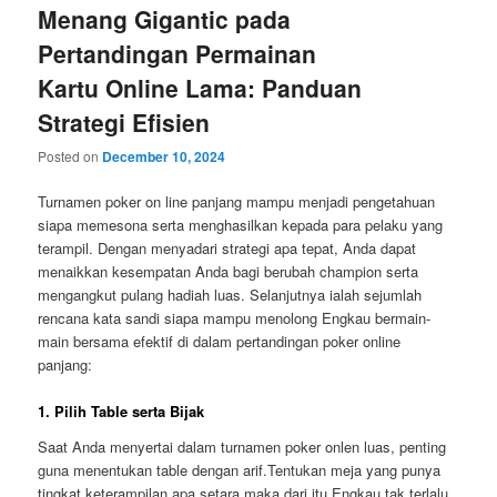
Menang Gigantic pada
Pertandingan Permainan
Kartu Online Lama: Panduan
Strategi Efisien
Posted on
December 10, 2024
Turnamen poker on line panjang mampu menjadi pengetahuan
siapa memesona serta menghasilkan kepada para pelaku yang
terampil. Dengan menyadari strategi apa tepat, Anda dapat
menaikkan kesempatan Anda bagi berubah champion serta
mengangkut pulang hadiah luas. Selanjutnya ialah sejumlah
rencana kata sandi siapa mampu menolong Engkau bermain-
main bersama efektif di dalam pertandingan poker online
panjang:
1. Pilih Table serta Bijak
Saat Anda menyertai dalam turnamen poker onlen luas, penting
guna menentukan table dengan arif.Tentukan meja yang punya
tingkat keterampilan apa setara maka dari itu Engkau tak terlalu