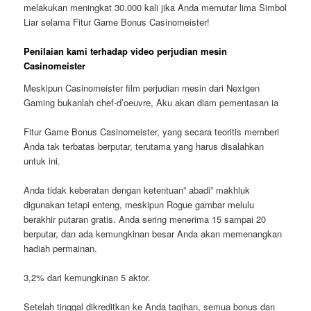
melakukan meningkat 30.000 kali jika Anda memutar lima Simbol
Liar selama Fitur Game Bonus Casinomeister!
Penilaian kami terhadap video perjudian mesin
Casinomeister
Meskipun Casinomeister film perjudian mesin dari Nextgen
Gaming bukanlah chef-d’oeuvre, Aku akan diam pementasan ia
Fitur Game Bonus Casinomeister, yang secara teoritis memberi
Anda tak terbatas berputar, terutama yang harus disalahkan
untuk ini.
Anda tidak keberatan dengan ketentuan” abadi” makhluk
digunakan tetapi enteng, meskipun Rogue gambar melulu
berakhir putaran gratis. Anda sering menerima 15 sampai 20
berputar, dan ada kemungkinan besar Anda akan memenangkan
hadiah permainan.
3,2% dari kemungkinan 5 aktor.
Setelah tinggal dikreditkan ke Anda tagihan, semua bonus dan