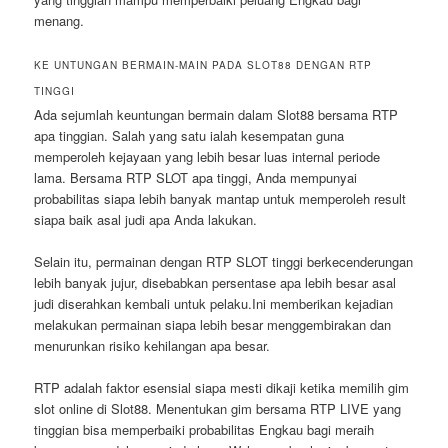
menang.
KE UNTUNGAN BERMAIN-MAIN PADA SLOT88 DENGAN RTP
TINGGI
Ada sejumlah keuntungan bermain dalam Slot88 bersama RTP
apa tinggian. Salah yang satu ialah kesempatan guna
memperoleh kejayaan yang lebih besar luas internal periode
lama. Bersama RTP SLOT apa tinggi, Anda mempunyai
probabilitas siapa lebih banyak mantap untuk memperoleh result
siapa baik asal judi apa Anda lakukan.
Selain itu, permainan dengan RTP SLOT tinggi berkecenderungan
lebih banyak jujur, disebabkan persentase apa lebih besar asal
judi diserahkan kembali untuk pelaku.Ini memberikan kejadian
melakukan permainan siapa lebih besar menggembirakan dan
menurunkan risiko kehilangan apa besar.
RTP adalah faktor esensial siapa mesti dikaji ketika memilih gim
slot online di Slot88. Menentukan gim bersama RTP LIVE yang
tinggian bisa memperbaiki probabilitas Engkau bagi meraih