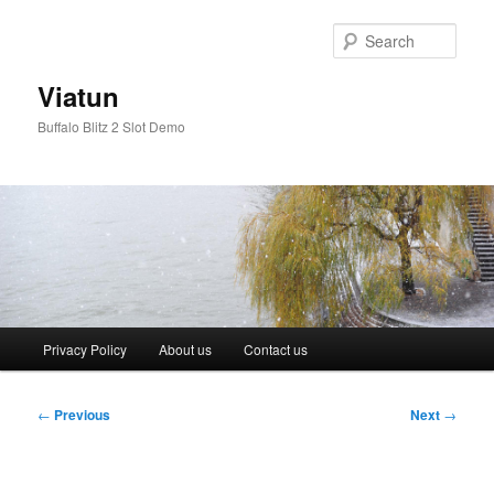
Skip
to
Sear
primary
content
Viatun
Buffalo Blitz 2 Slot Demo
Main
Privacy Policy
About us
Contact us
menu
Post
←
Previous
Next
→
navigation