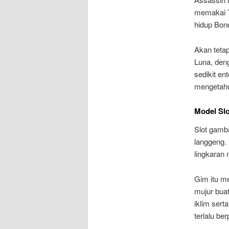
memakai Tr
hidup Bond
Akan teta
Luna, deng
sedikit en
mengetahu
Model Sl
Slot gamb
langgeng. 
lingkaran
Gim itu m
mujur bua
iklim sert
terlalu b