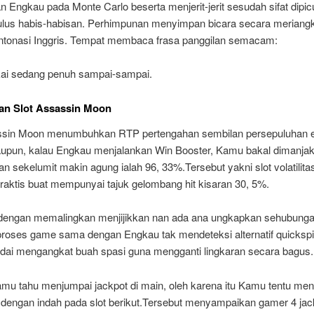
 Engkau pada Monte Carlo beserta menjerit-jerit sesudah sifat dipicu
ulus habis-habisan. Perhimpunan menyimpan bicara secara meriang
ntonasi Inggris. Tempat membaca frasa panggilan semacam:
i sedang penuh sampai-sampai.
n Slot Assassin Moon
ssin Moon menumbuhkan RTP pertengahan sembilan persepuluhan 
upun, kalau Engkau menjalankan Win Booster, Kamu bakal dimanja
 sekelumit makin agung ialah 96, 33%.Tersebut yakni slot volatilita
raktis buat mempunyai tajuk gelombang hit kisaran 30, 5%.
 dengan memalingkan menjijikkan nan ada ana ungkapkan sehubung
roses game sama dengan Engkau tak mendeteksi alternatif quicksp
dai mengangkat buah spasi guna mengganti lingkaran secara bagus.
amu tahu menjumpai jackpot di main, oleh karena itu Kamu tentu men
 dengan indah pada slot berikut.Tersebut menyampaikan gamer 4 jack