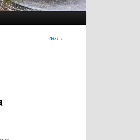
Next
→
a
aming