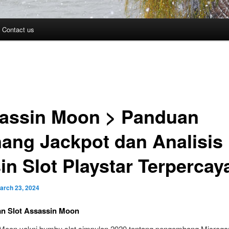
Contact us
assin Moon > Panduan
ang Jackpot dan Analisis
in Slot Playstar Terpercay
arch 23, 2024
n Slot Assassin Moon
Moon yakni bumbu slot simpulan 2020 tentang pengembang Microg