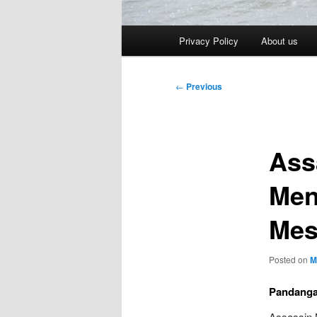
Main
Privacy Policy
About us
menu
Post
←
Previous
navigation
Ass
Men
Mes
Posted on
M
Pandanga
Assassin 