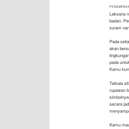
PENAMPAK
Laksana n
badan. Pe
suram nan
Pada setia
akan bers
lingkungan
pada untu
Kamu kum
Tatkala si
rupawan b
simbolnya
secara ja
menyampai
Kamu mau 