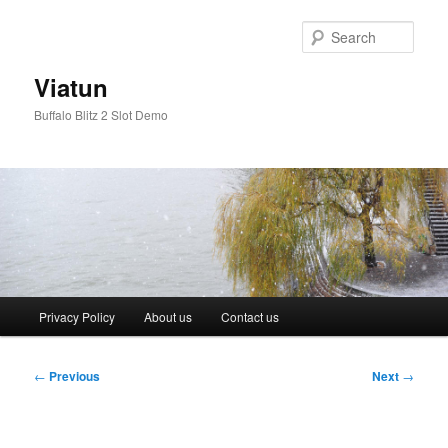
Skip
to
Sear
primary
content
Viatun
Buffalo Blitz 2 Slot Demo
Main
Privacy Policy
About us
Contact us
menu
Post
←
Previous
Next
→
navigation