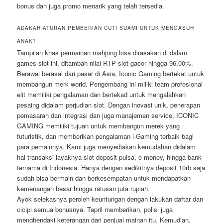
bonus dan juga promo menarik yang telah tersedia.
ADAKAH ATURAN PEMBERIAN CUTI SUAMI UNTUK MENGASUH
ANAK?
Tampilan khas permainan mahjong bisa dirasakan di dalam
games slot ini, ditambah nilai RTP slot gacor hingga 96.00%.
Berawal berasal dari pasar di Asia, Iconic Gaming bertekat untuk
membangun merk world. Pengembang ini miliki team profesional
elit memiliki pengalaman dan bertekad untuk mengalahkan
pesaing didalam perjudian slot. Dengan inovasi unik, penerapan
pemasaran dan integrasi dan juga manajemen service, ICONIC
GAMING memiliki tujuan untuk membangun merek yang
futuristik, dan memberikan pengalaman i-Gaming terbaik bagi
para pemainnya. Kami juga menyediakan kemudahan didalam
hal transaksi layaknya slot deposit pulsa, e-money, hingga bank
ternama di Indonesia. Hanya dengan sedikitnya deposit 10rb saja
sudah bisa bermain dan berkesempatan untuk mendapatkan
kemenangan besar hingga ratusan juta rupiah.
Ayok selekasnya peroleh keuntungan dengan lakukan daftar dan
cicipi semua bonusnya. Tapril memberikan, polisi juga
menghendaki keterangan dari penjual mainan itu. Kemudian,