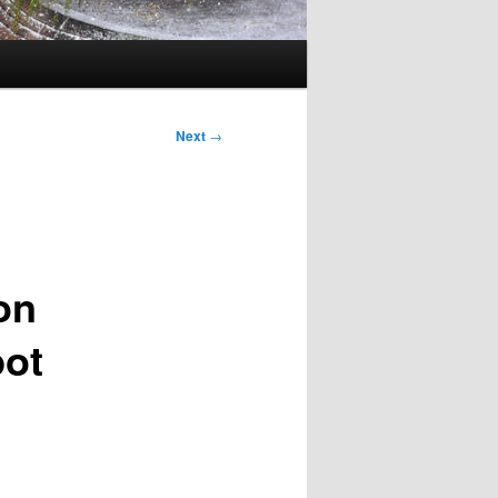
Next
→
on
pot