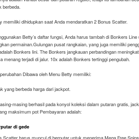
ak berbeda.
y memiliki dihidupkan saat Anda mendaratkan 2 Bonus Scatter.
ggunakan Betty’s daftar fungsi, Anda harus tambah di Bonkers Line 
an permainan.Gulungan pusat rangkaian, yang juga memiliki peng
dalah Bonkers lini. The Bonkers jangkauan perbandingan meningkat
i a menang terjadi di jalur. 10x adalah Bonkers tertinggi pengubah.
i perubahan Dibawa oleh Menu Betty memiliki:
k yang berbeda harga dari jackpot.
ing-masing berhasil pada konyol koleksi dalam putaran gratis, jack
ang maksimum pot Pembayaran adalah:
rputar di gede
s Scatter harus muncul di berputar untuk menerima Mega Free Spins