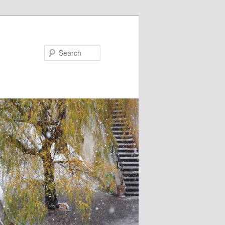
Search