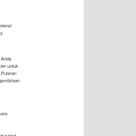
otensi
y.
. Anda
ter untuk
r.Putaran
egembiraan
kers
esar sama