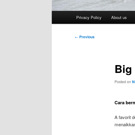
Main
Privacy Policy
About us
menu
Post
←
Previous
navigation
Big
Posted on
N
Cara berm
A favorit 
menaikkan