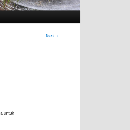
Next
→
na untuk