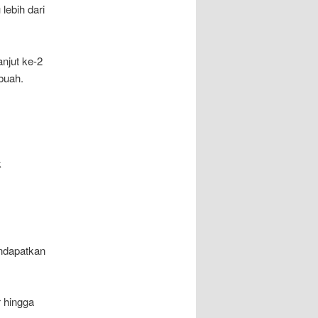
lebih dari
njut ke-2
buah.
.
k
endapatkan
 hingga