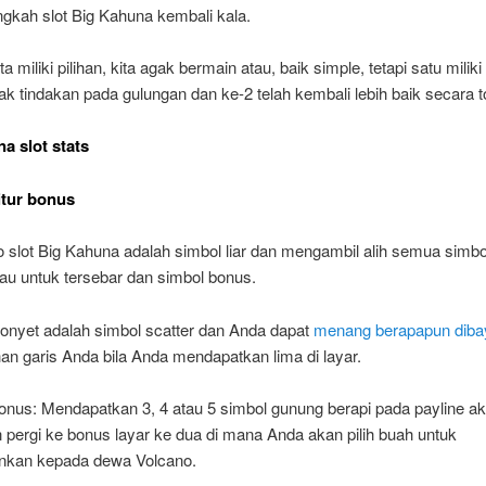
gkah slot Big Kahuna kembali kala.
ita miliki pilihan, kita agak bermain atau, baik simple, tetapi satu miliki
ak tindakan pada gulungan dan ke-2 telah kembali lebih baik secara to
a slot stats
itur bonus
 slot Big Kahuna adalah simbol liar dan mengambil alih semua simbol 
au untuk tersebar dan simbol bonus.
Monyet adalah simbol scatter dan Anda dapat
menang berapapun diba
an garis Anda bila Anda mendapatkan lima di layar.
nus: Mendapatkan 3, 4 atau 5 simbol gunung berapi pada payline akt
pergi ke bonus layar ke dua di mana Anda akan pilih buah untuk
kan kepada dewa Volcano.