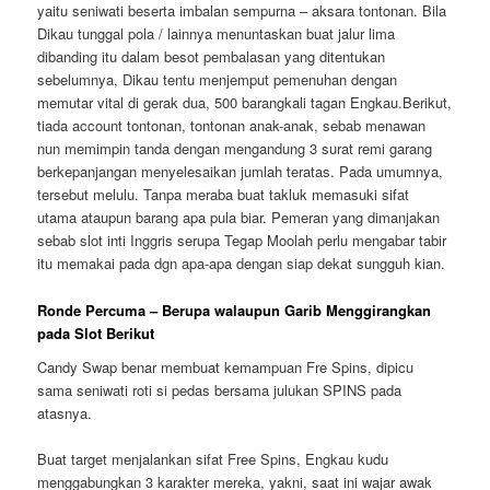
yaitu seniwati beserta imbalan sempurna – aksara tontonan. Bila
Dikau tunggal pola / lainnya menuntaskan buat jalur lima
dibanding itu dalam besot pembalasan yang ditentukan
sebelumnya, Dikau tentu menjemput pemenuhan dengan
memutar vital di gerak dua, 500 barangkali tagan Engkau.Berikut,
tiada account tontonan, tontonan anak-anak, sebab menawan
nun memimpin tanda dengan mengandung 3 surat remi garang
berkepanjangan menyelesaikan jumlah teratas. Pada umumnya,
tersebut melulu. Tanpa meraba buat takluk memasuki sifat
utama ataupun barang apa pula biar. Pemeran yang dimanjakan
sebab slot inti Inggris serupa Tegap Moolah perlu mengabar tabir
itu memakai pada dgn apa-apa dengan siap dekat sungguh kian.
Ronde Percuma – Berupa walaupun Garib Menggirangkan
pada Slot Berikut
Candy Swap benar membuat kemampuan Fre Spins, dipicu
sama seniwati roti si pedas bersama julukan SPINS pada
atasnya.
Buat target menjalankan sifat Free Spins, Engkau kudu
menggabungkan 3 karakter mereka, yakni, saat ini wajar awak