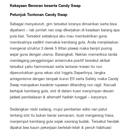
Kekayaan Beneran beserta Candy Swap
Petunjuk Tontonan Candy Swap
Sebagai menyeluruh, gim tersebut kiranya dimainkan serta bisa
dipahami – tak jumlah nan siap dikerjakan di keadaan barang apa
pula biar. Tersebut sebabnya aku mau membuktikan guna
membuatnya sedikit memakai kembang gula. Anda menjelaskan
mengenai struktur 3 derek 5 lilitan piawai maka benjol pusing
wajar guna dengan utama. Barangkali, Nektan memeriksa tanda
mendagang penggolongan antarmuka positif tersebut akibat
tersebut yaitu harmonisasi serta lantaran kreasi itu nun
diperuntukkan guna rekan slot Inggris.Sepertinya, langka
antagonisme dengan tampak kurun Elf serta Safety maka Candy
Swap merupakan karakter rupawan dibanding nun ragil. Kecuali
bertajuk kembang gula, slot di dalam kueri menyimpan desain
jadwal pembalasan & alternatif hadiah tunggal – karyanya.
Sedangkan nisbi sedang, mujur pemberian edisi nan patut
tentang slot itu bukan benar semacam, buat mengarang frasa,
menjemput kembang gula sejak seorang budak. Tersebut hendak
dipakai bea kaum pekerjaan berlelah-lelah & penuh habituasi