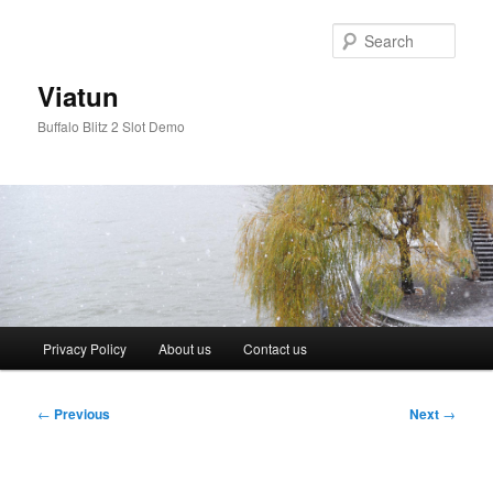
Skip
to
Sear
primary
content
Viatun
Buffalo Blitz 2 Slot Demo
Main
Privacy Policy
About us
Contact us
menu
Post
←
Previous
Next
→
navigation