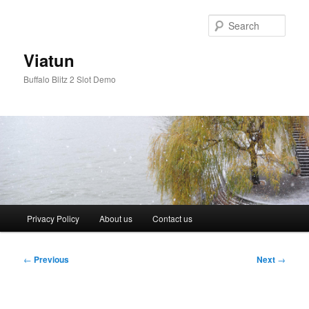
Skip
to
Sear
primary
content
Viatun
Buffalo Blitz 2 Slot Demo
Main
Privacy Policy
About us
Contact us
menu
Post
←
Previous
Next
→
navigation