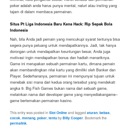
poker adalah anda harus punya mental, naluri atau insting yang
tajam di dalam membaca permainan.
Situs Pt Liga Indonesia Baru Kena Hack: Rip Sepak Bola
Indonesia
Nah, bila Anda jadi pemain yang mencukupi syarat tentunya bisa
segera punya peluang untuk mendapatkannya. Jadi, tak hanya
dorongan untuk mendapatkan keuntungan besar, Anda juga
motivasi ingin mendapatkan bonus dan hadiah menariknya.
Game ini merupakan sebuah permainan kartu, dimana pemain
akan membandingkan nilai kartu yang dimiliki oleh Banker dan
Player. Sederhananya, permainan ini mempunyai tujuan untuk
menebak sisi mana dari kedua orang tersebut yang mendekati
angka 9. Big Fish Games bukan nama dari sebuah game,
melainkan nama dari developer game yang menyediakangame–
game bertemakan permainan kasino.
This entry was posted in
Slot Online
and tagged
aturan
,
bebas
,
cocok
,
menang
,
poker
,
tentu
by
Billy Cooper
. Bookmark the
permalink
.