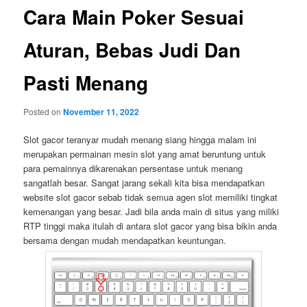
Cara Main Poker Sesuai
Aturan, Bebas Judi Dan
Pasti Menang
Posted on
November 11, 2022
Slot gacor teranyar mudah menang siang hingga malam ini
merupakan permainan mesin slot yang amat beruntung untuk
para pemainnya dikarenakan persentase untuk menang
sangatlah besar. Sangat jarang sekali kita bisa mendapatkan
website slot gacor sebab tidak semua agen slot memiliki tingkat
kemenangan yang besar. Jadi bila anda main di situs yang miliki
RTP tinggi maka itulah di antara slot gacor yang bisa bikin anda
bersama dengan mudah mendapatkan keuntungan.