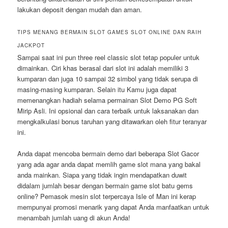
lakukan deposit dengan mudah dan aman.
TIPS MENANG BERMAIN SLOT GAMES SLOT ONLINE DAN RAIH
JACKPOT
Sampai saat ini pun three reel classic slot tetap populer untuk
dimainkan. Ciri khas berasal dari slot ini adalah memiliki 3
kumparan dan juga 10 sampai 32 simbol yang tidak serupa di
masing-masing kumparan. Selain itu Kamu juga dapat
memenangkan hadiah selama permainan Slot Demo PG Soft
Mirip Asli. Ini opsional dan cara terbaik untuk laksanakan dan
mengkalkulasi bonus taruhan yang ditawarkan oleh fitur teranyar
ini.
Anda dapat mencoba bermain demo dari beberapa Slot Gacor
yang ada agar anda dapat memlih game slot mana yang bakal
anda mainkan. Siapa yang tidak ingin mendapatkan duwit
didalam jumlah besar dengan bermain game slot batu gems
online? Pemasok mesin slot terpercaya Isle of Man ini kerap
mempunyai promosi menarik yang dapat Anda manfaatkan untuk
menambah jumlah uang di akun Anda!