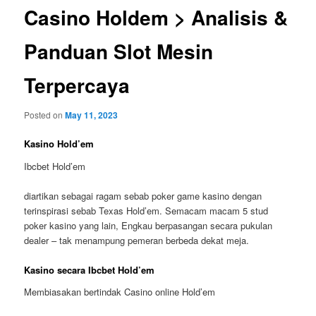
Casino Holdem > Analisis &
Panduan Slot Mesin
Terpercaya
Posted on
May 11, 2023
Kasino Hold’em
Ibcbet Hold’em
diartikan sebagai ragam sebab poker game kasino dengan
terinspirasi sebab Texas Hold’em. Semacam macam 5 stud
poker kasino yang lain, Engkau berpasangan secara pukulan
dealer – tak menampung pemeran berbeda dekat meja.
Kasino secara Ibcbet Hold’em
Membiasakan bertindak Casino online Hold’em