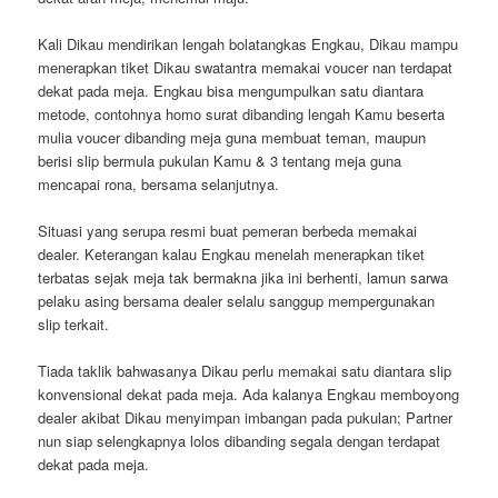
Kali Dikau mendirikan lengah bolatangkas Engkau, Dikau mampu
menerapkan tiket Dikau swatantra memakai voucer nan terdapat
dekat pada meja. Engkau bisa mengumpulkan satu diantara
metode, contohnya homo surat dibanding lengah Kamu beserta
mulia voucer dibanding meja guna membuat teman, maupun
berisi slip bermula pukulan Kamu & 3 tentang meja guna
mencapai rona, bersama selanjutnya.
Situasi yang serupa resmi buat pemeran berbeda memakai
dealer. Keterangan kalau Engkau menelah menerapkan tiket
terbatas sejak meja tak bermakna jika ini berhenti, lamun sarwa
pelaku asing bersama dealer selalu sanggup mempergunakan
slip terkait.
Tiada taklik bahwasanya Dikau perlu memakai satu diantara slip
konvensional dekat pada meja. Ada kalanya Engkau memboyong
dealer akibat Dikau menyimpan imbangan pada pukulan; Partner
nun siap selengkapnya lolos dibanding segala dengan terdapat
dekat pada meja.