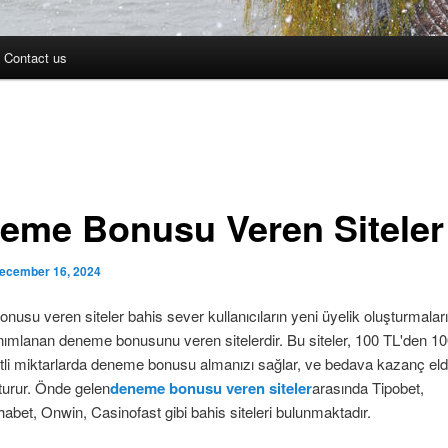
Contact us
eme Bonusu Veren Siteler
ecember 16, 2024
usu veren siteler bahis sever kullanıcıların yeni üyelik oluşturmalar
ımlanan deneme bonusunu veren sitelerdir. Bu siteler, 100 TL'den 1
tli miktarlarda deneme bonusu almanızı sağlar, ve bedava kazanç el
turur. Önde gelen
deneme bonusu veren siteler
arasında Tipobet,
bet, Onwin, Casinofast gibi bahis siteleri bulunmaktadır.