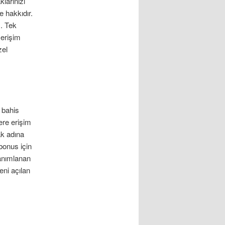
klarınızı
 hakkıdır.
. Tek
 erişim
zel
 bahis
ere erişim
ak adına
bonus için
tanımlanan
eni açılan