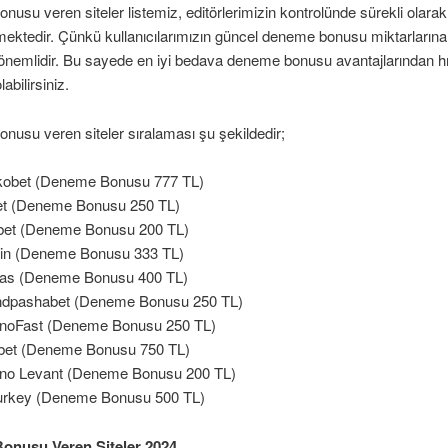
usu veren siteler listemiz, editörlerimizin kontrolünde sürekli olarak
ektedir. Çünkü kullanıcılarımızın güncel deneme bonusu miktarların
 önemlidir. Bu sayede en iyi bedava deneme bonusu avantajlarından hı
abilirsiniz.
usu veren siteler sıralaması şu şekildedir;
obet (Deneme Bonusu 777 TL)
t (Deneme Bonusu 250 TL)
bet (Deneme Bonusu 200 TL)
in (Deneme Bonusu 333 TL)
as (Deneme Bonusu 400 TL)
dpashabet (Deneme Bonusu 250 TL)
noFast (Deneme Bonusu 250 TL)
bet (Deneme Bonusu 750 TL)
no Levant (Deneme Bonusu 200 TL)
urkey (Deneme Bonusu 500 TL)
onusu Veren Siteler 2024