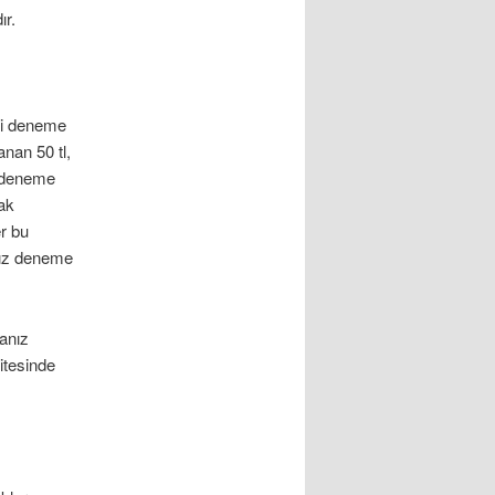
ır.
ri deneme
nan 50 tl,
on deneme
ak
er bu
tsız deneme
anız
itesinde