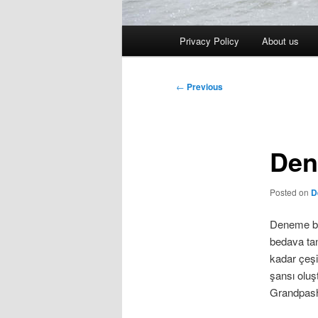
Main
Privacy Policy
About us
menu
Post
←
Previous
navigation
Den
Posted on
D
Deneme bon
bedava tan
kadar çeşi
şansı oluş
Grandpasha