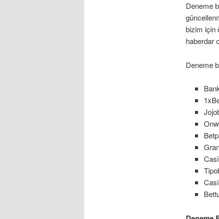
Deneme bon
güncellenm
bizim için
haberdar ol
Deneme bon
Bank
1xBe
Jojo
Onw
Betp
Gran
Casi
Tipo
Casi
Bett
Deneme B