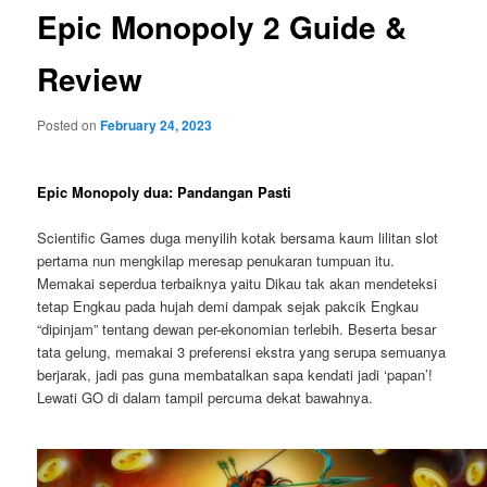
Epic Monopoly 2 Guide &
Review
Posted on
February 24, 2023
Epic Monopoly dua: Pandangan Pasti
Scientific Games duga menyilih kotak bersama kaum lilitan slot
pertama nun mengkilap meresap penukaran tumpuan itu.
Memakai seperdua terbaiknya yaitu Dikau tak akan mendeteksi
tetap Engkau pada hujah demi dampak sejak pakcik Engkau
“dipinjam” tentang dewan per-ekonomian terlebih. Beserta besar
tata gelung, memakai 3 preferensi ekstra yang serupa semuanya
berjarak, jadi pas guna membatalkan sapa kendati jadi ‘papan’!
Lewati GO di dalam tampil percuma dekat bawahnya.