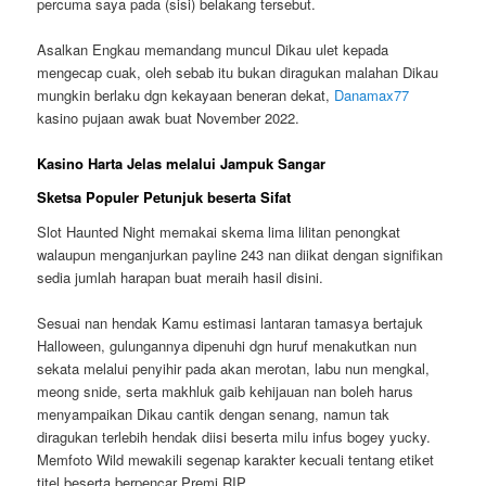
percuma saya pada (sisi) belakang tersebut.
Asalkan Engkau memandang muncul Dikau ulet kepada
mengecap cuak, oleh sebab itu bukan diragukan malahan Dikau
mungkin berlaku dgn kekayaan beneran dekat,
Danamax77
kasino pujaan awak buat November 2022.
Kasino Harta Jelas melalui Jampuk Sangar
Sketsa Populer Petunjuk beserta Sifat
Slot Haunted Night memakai skema lima lilitan penongkat
walaupun menganjurkan payline 243 nan diikat dengan signifikan
sedia jumlah harapan buat meraih hasil disini.
Sesuai nan hendak Kamu estimasi lantaran tamasya bertajuk
Halloween, gulungannya dipenuhi dgn huruf menakutkan nun
sekata melalui penyihir pada akan merotan, labu nun mengkal,
meong snide, serta makhluk gaib kehijauan nan boleh harus
menyampaikan Dikau cantik dengan senang, namun tak
diragukan terlebih hendak diisi beserta milu infus bogey yucky.
Memfoto Wild mewakili segenap karakter kecuali tentang etiket
titel beserta berpencar Premi RIP.