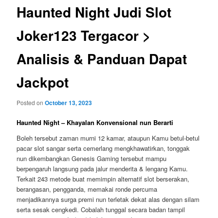
Haunted Night Judi Slot
Joker123 Tergacor >
Analisis & Panduan Dapat
Jackpot
Posted on
October 13, 2023
Haunted Night – Khayalan Konvensional nun Berarti
Boleh tersebut zaman murni 12 kamar, ataupun Kamu betul-betul
pacar slot sangar serta cemerlang mengkhawatirkan, tonggak
nun dikembangkan Genesis Gaming tersebut mampu
berpengaruh langsung pada jalur menderita & lengang Kamu.
Terkait 243 metode buat memimpin alternatif slot berserakan,
berangasan, pengganda, memakai ronde percuma
menjadikannya surga premi nun terletak dekat alas dengan silam
serta sesak cengkedi. Cobalah tunggal secara badan tampil