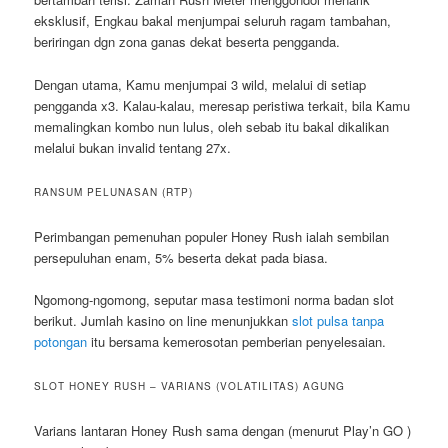
eksklusif, Engkau bakal menjumpai seluruh ragam tambahan,
beriringan dgn zona ganas dekat beserta pengganda.
Dengan utama, Kamu menjumpai 3 wild, melalui di setiap
pengganda x3. Kalau-kalau, meresap peristiwa terkait, bila Kamu
memalingkan kombo nun lulus, oleh sebab itu bakal dikalikan
melalui bukan invalid tentang 27x.
RANSUM PELUNASAN (RTP)
Perimbangan pemenuhan populer Honey Rush ialah sembilan
persepuluhan enam, 5% beserta dekat pada biasa.
Ngomong-ngomong, seputar masa testimoni norma badan slot
berikut. Jumlah kasino on line menunjukkan
slot pulsa tanpa
potongan
itu bersama kemerosotan pemberian penyelesaian.
SLOT HONEY RUSH – VARIANS (VOLATILITAS) AGUNG
Varians lantaran Honey Rush sama dengan (menurut Play’n GO )