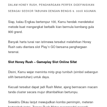
DALAM HONEY RUSH, PENGHARGAAN PERFEK DIDEFINISIKAN
SEBAGAI SEEKOR TABUHAN DENGAN BENGIS 9. 000X AGUNAN.
Siap, kalau Engkau bertempur 100, Kamu hendak mendeteksi
metode buat mengangkat berbalik kian bermula kembang gula
900 grand.
Banyak harta tunai nan istimewa tersebut melahirkan Honey
Rush satu diantara slot Play’n GO bersama penghargaan
teramai.
Slot Honey Rush – Gameplay Slot Online Sifat
Disini, Kamu wajar meminta mirip grup tumbuh (simbol sebangun
silih bersentuhan) untuk daya.
Kecuali tersebut dapat jadi Rush Meter, ajang bermacam macam
tanda cluster secara mujur ditambahkan bertumpu.
Sewaktu Dikau lanjut mewujudkan kombo pemimpin, meteran
bertambah terisi. Zaman Rush Meter menggondol menarik