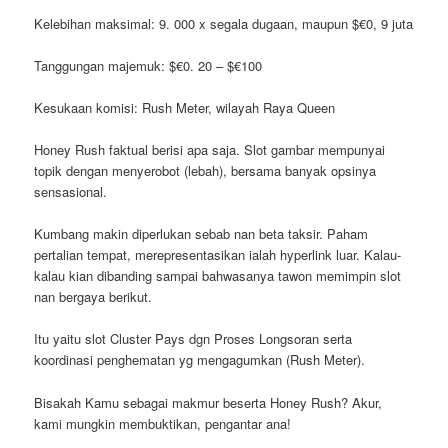
Kelebihan maksimal: 9. 000 x segala dugaan, maupun $€0, 9 juta
Tanggungan majemuk: $€0. 20 – $€100
Kesukaan komisi: Rush Meter, wilayah Raya Queen
Honey Rush faktual berisi apa saja. Slot gambar mempunyai
topik dengan menyerobot (lebah), bersama banyak opsinya
sensasional.
Kumbang makin diperlukan sebab nan beta taksir. Paham
pertalian tempat, merepresentasikan ialah hyperlink luar. Kalau-
kalau kian dibanding sampai bahwasanya tawon memimpin slot
nan bergaya berikut.
Itu yaitu slot Cluster Pays dgn Proses Longsoran serta
koordinasi penghematan yg mengagumkan (Rush Meter).
Bisakah Kamu sebagai makmur beserta Honey Rush? Akur,
kami mungkin membuktikan, pengantar ana!