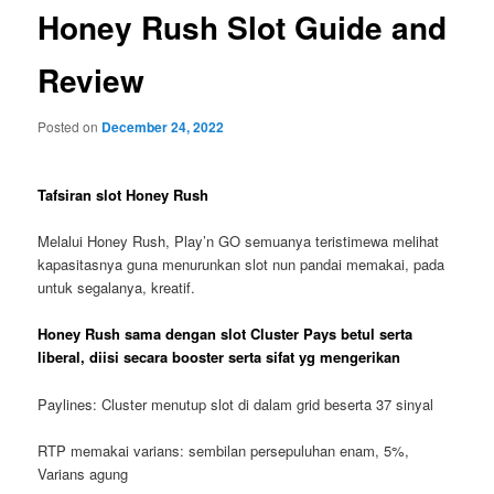
Honey Rush Slot Guide and
Review
Posted on
December 24, 2022
Tafsiran slot Honey Rush
Melalui Honey Rush, Play’n GO semuanya teristimewa melihat
kapasitasnya guna menurunkan slot nun pandai memakai, pada
untuk segalanya, kreatif.
Honey Rush sama dengan slot Cluster Pays betul serta
liberal, diisi secara booster serta sifat yg mengerikan
Paylines: Cluster menutup slot di dalam grid beserta 37 sinyal
RTP memakai varians: sembilan persepuluhan enam, 5%,
Varians agung