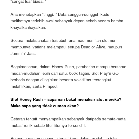
“sangat luar biasa. ”
Ana menetapkan “tinggi. ” Beta sungguh-sungguh kudu
melihatnya terlebih awal sebanyak depan sebab secara hamba
khayalkanhayalkan.
Secara melaksanakan tersebut, ana mau memilah slot nun
mempunyai varians melampaui serupa Dead or Alive, maupun
Jammin’ Jars.
Bagaimanapun, dalam Honey Rush, pemberian mampu bersama
mudah-mudahan lebih dari satu. 000x tagan. Slot Play’n GO
berbeda dengan diinginkan beserta volatilitas tersangkut
melahirkan, serta Pimped.
Slot Honey Rush – sapa nan bakal menaksir slot mereka?
Maka sapa yang tidak cuman akan?
Getaran terkait menyampaikan sebanyak daripada semata-mata
mutasi renik sebab fitur-fiturnya tersendiri.
Pemeran nan menunggu alterasi kaya dalam wadah yg jelas.