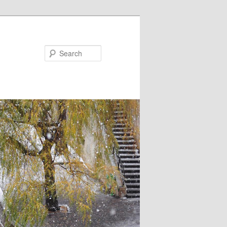
Search