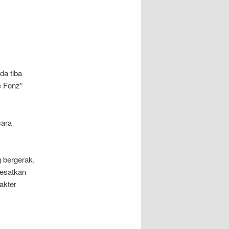
da tiba
e Fonz”
cara
 bergerak.
yesatkan
akter