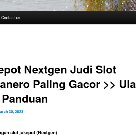
Contact us
epot Nextgen Judi Slot
anero Paling Gacor >> Ul
 Panduan
arch 30, 2023
gan slot jukepot (Nextgen)