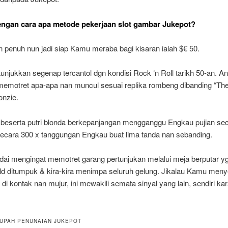
ngan cara apa metode pekerjaan slot gambar Jukepot?
 penuh nun jadi siap Kamu meraba bagi kisaran ialah $€ 50.
unjukkan segenap tercantol dgn kondisi Rock ‘n Roll tarikh 50-an. An
emotret apa-apa nan muncul sesuai replika rombeng dibanding “Th
onzie.
 beserta putri blonda berkepanjangan mengganggu Engkau pujian se
ecara 300 x tanggungan Engkau buat lima tanda nan sebanding.
ai mengingat memotret garang pertunjukan melalui meja berputar yg
ild ditumpuk & kira-kira menimpa seluruh gelung. Jikalau Kamu men
 di kontak nan mujur, ini mewakili semata sinyal yang lain, sendiri kar
.
 UPAH PENUNAIAN JUKEPOT