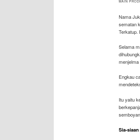
MAIN PROD
Nama Juke
sematan k
Terkatup.
Selama mas
dihubungka
menjelma 
Engkau ca
mendeteksi
Itu yaitu 
berkepanja
semboyan 
Sia-siaan