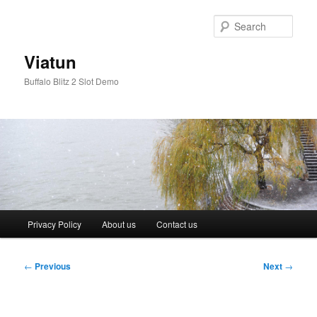
Skip
to
Sear
primary
content
Viatun
Buffalo Blitz 2 Slot Demo
Main
Privacy Policy
About us
Contact us
menu
Post
←
Previous
Next
→
navigation