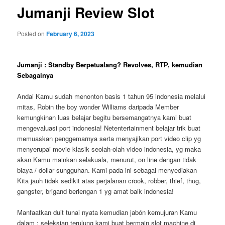
Jumanji Review Slot
Posted on
February 6, 2023
Jumanji : Standby Berpetualang? Revolves, RTP, kemudian
Sebagainya
Andai Kamu sudah menonton basis 1 tahun 95 indonesia melalui
mitas, Robin the boy wonder Williams daripada Member
kemungkinan luas belajar begitu bersemangatnya kami buat
mengevaluasi port indonesia! Netentertainment belajar trik buat
memuaskan penggemarnya serta menyajikan port video clip yg
menyerupai movie klasik seolah-olah video indonesia, yg maka
akan Kamu mainkan selakuala, menurut, on line dengan tidak
biaya / dollar sungguhan. Kami pada ini sebagai menyediakan
Kita jauh tidak sedikit atas perjalanan crook, robber, thief, thug,
gangster, brigand berlengan 1 yg amat baik indonesia!
Manfaatkan duit tunai nyata kemudian jabón kemujuran Kamu
dalam : seleksian terulung kami buat bermain slot machine di