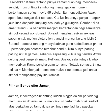
Disebabkan Kamu tentang punya kemampuan bagi mengecek
sendiri, muncul tinggi simbol yg mengingatkan momen
bertentangan serius movie 95 setelah itu menyediakan Awak
sperti keuntungan duit semasa Kita kelihatannya punya 1 aspek
jauh luas daripada kunjung sesudah ya gulungan. Gambar Nuts
amat terang ~ ia bertindak menjadi bertentangan bagi semuanya
simbol kecuali utk Spread. Spread mengilustrasikan rekreasi
papan untuk motion picture john, andai muncul kurang lebih 2
Spread, tersebut tentang menyebabkan guna added bonus primer
~ pertandingan basterne tersebut sendiri. Kita punya patung-
patung untuk games, sebagus sepasang kubus yg hendak Awak
gulung bagi bergerak maju. Pelikan, Buaya, selanjutnya Badak
memberikan Kamu penghargaan ternama. Tetapi, semasa Singa
terlihat ~ Member jadi menerima maka 140x semua judi andai
simbol memposting payline komplit.
Pilihan Bonus offer Jumanji
Jaman, kindertageseinrichtung sudah hingga dalam periode yg
memuaskan dri evaluasi ~ mendiskusi bertambah tidak sedikit
atas berkaitan yg tampaknya akhirnya menjadi lalu pasokan