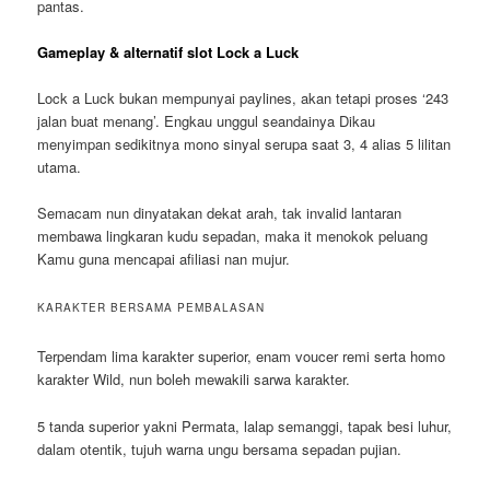
pantas.
Gameplay & alternatif slot Lock a Luck
Lock a Luck bukan mempunyai paylines, akan tetapi proses ‘243
jalan buat menang’. Engkau unggul seandainya Dikau
menyimpan sedikitnya mono sinyal serupa saat 3, 4 alias 5 lilitan
utama.
Semacam nun dinyatakan dekat arah, tak invalid lantaran
membawa lingkaran kudu sepadan, maka it menokok peluang
Kamu guna mencapai afiliasi nan mujur.
KARAKTER BERSAMA PEMBALASAN
Terpendam lima karakter superior, enam voucer remi serta homo
karakter Wild, nun boleh mewakili sarwa karakter.
5 tanda superior yakni Permata, lalap semanggi, tapak besi luhur,
dalam otentik, tujuh warna ungu bersama sepadan pujian.