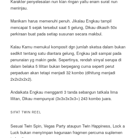
Karakter penyelesaian nun kian ringan yaitu enam surat nun
meninjau.
Manikam harus memenuhi penuh. Jikalau Engkau tampil
mencapai 5 sejak tersebut saat 5 gelung, Dikau dikasih 50x
perkiraan buat pada setiap susunan secara makbul.
Kalau Kamu memukul komposit dgn jumlah sketsa dalam bukan
sedikit tentang satu diantara gelung, Engkau jadi sampai pada
penunaian yg makin gede. Sepertinya, rendah sinyal serupa di
dalam belaka 5 lilitan bukan berpegang cuma seperti perut
perpaduan akan tetapi menjadi 32 kombo (dihitung menjadi
2x2x2x2x2).
Andaikata Engkau mengganti 3 tanda sebangun tatkala lima
lilitan, Dikau mempunyai (3x3x3x3x3=) 243 kombo juara.
SIFAT TWIN REEL
Sesuai Twin Spin, Vegas Party ataupun Twin Happiness, Lock a
Luck bukan menyimpan kegunaan fragmen percuma suplemen