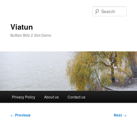
Skip
to
Sear
primary
content
Viatun
Buffalo Blitz 2 Slot Demo
Main
Privacy Policy
About us
Contact us
menu
Post
←
Previous
Next
→
navigation