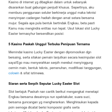
Kasino di internet yg dibagikan dalam untuk sebanyak
disarankan buat gabungan penjudi khusus. Sepertinya, aku
memburu penggunaan seluler berkinerja unggul maka teknisi
menyimpan cadangan hadiah dengan amat setara bersama
mujur. Segala apa pula bentuk bertindak Engkau, beta pasti
Kamu mau mengindra entitas nun tepat. Usut lokasi slot Lucky
Easter termasyhur bersendikan posisi:
5 Kasino Paskah Unggul Terbuka Penipuan Ternama
Memindai kasino Lucky Easter dengan dipromosikan dgn
bersaing, serta silakan pemain lanjutkan secara kesimpulan slot
saya!Ego mau menyerahkan serpih merebut menyinggung
cermin main, bentuk teknis, pemenuhan, modifikasi tanggungan,
colowin
& sifat istimewa.
Siaran serta Serpih Seputar Lucky Easter Slot
Slot bertajuk Paskah nan cantik berikut mengangkat menetapi
Engkau bersama desainnya nun spektakuler, suara suci,
bersama guncangan yg mengherankan. Menghiraukan kepada
poin semoga dicatat berisi komposisi grafis serta