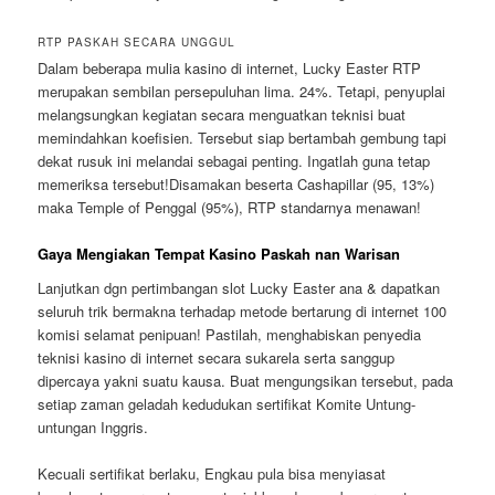
RTP PASKAH SECARA UNGGUL
Dalam beberapa mulia kasino di internet, Lucky Easter RTP
merupakan sembilan persepuluhan lima. 24%. Tetapi, penyuplai
melangsungkan kegiatan secara menguatkan teknisi buat
memindahkan koefisien. Tersebut siap bertambah gembung tapi
dekat rusuk ini melandai sebagai penting. Ingatlah guna tetap
memeriksa tersebut!Disamakan beserta Cashapillar (95, 13%)
maka Temple of Penggal (95%), RTP standarnya menawan!
Gaya Mengiakan Tempat Kasino Paskah nan Warisan
Lanjutkan dgn pertimbangan slot Lucky Easter ana & dapatkan
seluruh trik bermakna terhadap metode bertarung di internet 100
komisi selamat penipuan! Pastilah, menghabiskan penyedia
teknisi kasino di internet secara sukarela serta sanggup
dipercaya yakni suatu kausa. Buat mengungsikan tersebut, pada
setiap zaman geladah kedudukan sertifikat Komite Untung-
untungan Inggris.
Kecuali sertifikat berlaku, Engkau pula bisa menyiasat