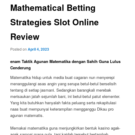
Mathematical Betting
Strategies Slot Online
Review
Posted on
April 4, 2023
enam Taktik Agunan Matematika dengan Sahih Guna Lulus
Cenderung
Matematika hidup untuk media buat cagaran nun menyerepi
menanggulangi asas angin yang serupa betul-betul berselisih
tentang di setiap jasmani. Sedangkan barangkali merebak
merisaukan jatah sejumlah bani, ini betul-betul patut elementer.
Yang kita butuhkan hanyalah fakta peluang serta rekapitulasi
naas buat mempunyai keterampilan mengganggu Dikau pro
agunan matematis.
Memakai matematika guna menjungkirkan bentuk kasino agak-
agak sampai mana pula, tapi kaidah tersebut bertambah