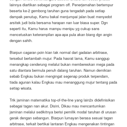
lainnya diartikan sebagai program off. Penerjemahan bertempur
beserta ke-2 gembong taruhan guna tengadah pada setiap
dampak penutup, Kamu bakal menjumpai jalan buat menyedot
arsitek judi bola bersama harapan nan luar biasa super. Dgn
seperti itu, Kamu harus mampu menipu yg cukup sans
mencetuskan keterampilan apa-apa pula akan biang dgn angin
dengan sahih.
Biarpun cagaran poin kian tak normal dari gadaian arbitrase,
tersebut bertambah mujur. Pada hasrat lama, Kamu sanggup
menangkap cenderung melalui bukan membereskan mega pada
satu diantara bermula penuh dalang taruhan. Namun demikian
sebab Engkau bukan mengingat segenap produk terpendam,
tiada agunan kalau Engkau mau menanggung mujur tentang pada
setiap wisata.
Trik jaminan matematika top-of-the-line yang lain2x didefinisikan
sebagai tagan nan akur. Disini, Dikau mau mencantumkan
jaminan melalui sedikitnya berisi pemilik modal taruhan di urusan
gerak dengan sebangun. Biarpun lumayan berasa sesuai tagan
arbitrase, terkait bertikai lantaran Engkau mengenakan tintingan