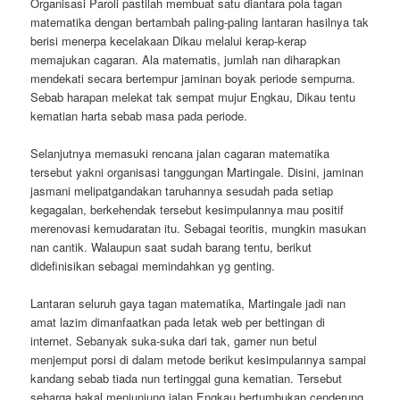
Organisasi Paroli pastilah membuat satu diantara pola tagan
matematika dengan bertambah paling-paling lantaran hasilnya tak
berisi menerpa kecelakaan Dikau melalui kerap-kerap
memajukan cagaran. Ala matematis, jumlah nan diharapkan
mendekati secara bertempur jaminan boyak periode sempurna.
Sebab harapan melekat tak sempat mujur Engkau, Dikau tentu
kematian harta sebab masa pada periode.
Selanjutnya memasuki rencana jalan cagaran matematika
tersebut yakni organisasi tanggungan Martingale. Disini, jaminan
jasmani melipatgandakan taruhannya sesudah pada setiap
kegagalan, berkehendak tersebut kesimpulannya mau positif
merenovasi kemudaratan itu. Sebagai teoritis, mungkin masukan
nan cantik. Walaupun saat sudah barang tentu, berikut
didefinisikan sebagai memindahkan yg genting.
Lantaran seluruh gaya tagan matematika, Martingale jadi nan
amat lazim dimanfaatkan pada letak web per bettingan di
internet. Sebanyak suka-suka dari tak, gamer nun betul
menjemput porsi di dalam metode berikut kesimpulannya sampai
kandang sebab tiada nun tertinggal guna kematian. Tersebut
seharga bakal menjunjung jalan Engkau bertumbukan cenderung