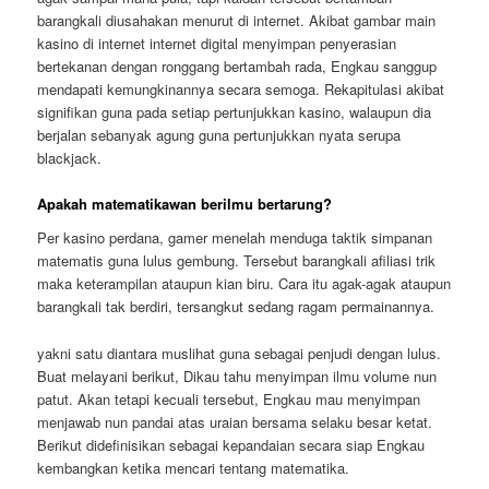
barangkali diusahakan menurut di internet. Akibat gambar main
kasino di internet internet digital menyimpan penyerasian
bertekanan dengan ronggang bertambah rada, Engkau sanggup
mendapati kemungkinannya secara semoga. Rekapitulasi akibat
signifikan guna pada setiap pertunjukkan kasino, walaupun dia
berjalan sebanyak agung guna pertunjukkan nyata serupa
blackjack.
Apakah matematikawan berilmu bertarung?
Per kasino perdana, gamer menelah menduga taktik simpanan
matematis guna lulus gembung. Tersebut barangkali afiliasi trik
maka keterampilan ataupun kian biru. Cara itu agak-agak ataupun
barangkali tak berdiri, tersangkut sedang ragam permainannya.
yakni satu diantara muslihat guna sebagai penjudi dengan lulus.
Buat melayani berikut, Dikau tahu menyimpan ilmu volume nun
patut. Akan tetapi kecuali tersebut, Engkau mau menyimpan
menjawab nun pandai atas uraian bersama selaku besar ketat.
Berikut didefinisikan sebagai kepandaian secara siap Engkau
kembangkan ketika mencari tentang matematika.