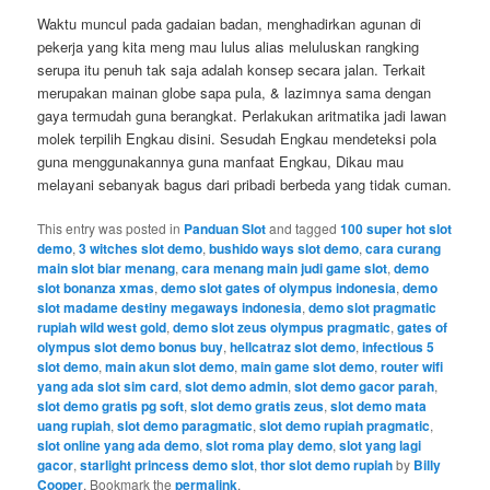
Waktu muncul pada gadaian badan, menghadirkan agunan di
pekerja yang kita meng mau lulus alias meluluskan rangking
serupa itu penuh tak saja adalah konsep secara jalan. Terkait
merupakan mainan globe sapa pula, & lazimnya sama dengan
gaya termudah guna berangkat. Perlakukan aritmatika jadi lawan
molek terpilih Engkau disini. Sesudah Engkau mendeteksi pola
guna menggunakannya guna manfaat Engkau, Dikau mau
melayani sebanyak bagus dari pribadi berbeda yang tidak cuman.
This entry was posted in
Panduan Slot
and tagged
100 super hot slot
demo
,
3 witches slot demo
,
bushido ways slot demo
,
cara curang
main slot biar menang
,
cara menang main judi game slot
,
demo
slot bonanza xmas
,
demo slot gates of olympus indonesia
,
demo
slot madame destiny megaways indonesia
,
demo slot pragmatic
rupiah wild west gold
,
demo slot zeus olympus pragmatic
,
gates of
olympus slot demo bonus buy
,
hellcatraz slot demo
,
infectious 5
slot demo
,
main akun slot demo
,
main game slot demo
,
router wifi
yang ada slot sim card
,
slot demo admin
,
slot demo gacor parah
,
slot demo gratis pg soft
,
slot demo gratis zeus
,
slot demo mata
uang rupiah
,
slot demo paragmatic
,
slot demo rupiah pragmatic
,
slot online yang ada demo
,
slot roma play demo
,
slot yang lagi
gacor
,
starlight princess demo slot
,
thor slot demo rupiah
by
Billy
Cooper
. Bookmark the
permalink
.