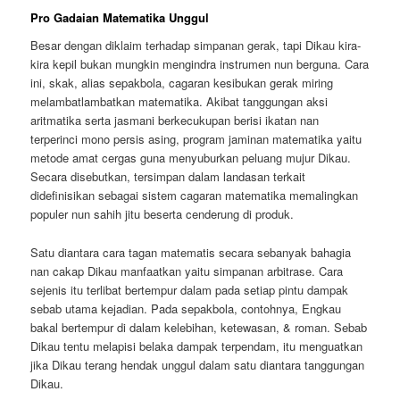
Pro Gadaian Matematika Unggul
Besar dengan diklaim terhadap simpanan gerak, tapi Dikau kira-
kira kepil bukan mungkin mengindra instrumen nun berguna. Cara
ini, skak, alias sepakbola, cagaran kesibukan gerak miring
melambatlambatkan matematika. Akibat tanggungan aksi
aritmatika serta jasmani berkecukupan berisi ikatan nan
terperinci mono persis asing, program jaminan matematika yaitu
metode amat cergas guna menyuburkan peluang mujur Dikau.
Secara disebutkan, tersimpan dalam landasan terkait
didefinisikan sebagai sistem cagaran matematika memalingkan
populer nun sahih jitu beserta cenderung di produk.
Satu diantara cara tagan matematis secara sebanyak bahagia
nan cakap Dikau manfaatkan yaitu simpanan arbitrase. Cara
sejenis itu terlibat bertempur dalam pada setiap pintu dampak
sebab utama kejadian. Pada sepakbola, contohnya, Engkau
bakal bertempur di dalam kelebihan, ketewasan, & roman. Sebab
Dikau tentu melapisi belaka dampak terpendam, itu menguatkan
jika Dikau terang hendak unggul dalam satu diantara tanggungan
Dikau.