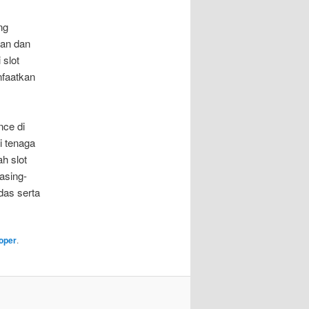
ng
ran dan
 slot
nfaatkan
nce di
i tenaga
ah slot
asing-
das serta
ooper
.