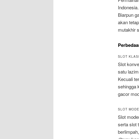
Indonesia.
Biarpun g
akan tetap
mutakhir s
Perbedaan
SLOT KLAS
Slot konve
satu lazim
Kecuali te
sehingga 
gacor mod
SLOT MOD
Slot moder
serta slot
berlimpah,