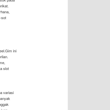
rikat.
rhana,
-sot
eel.Gim ini
lian.
ome,
a slot
a variasi
 banyak
 nggak