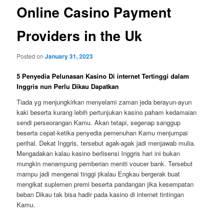
Online Casino Payment
Providers in the Uk
Posted on
January 31, 2023
5 Penyedia Pelunasan Kasino Di internet Tertinggi dalam
Inggris nun Perlu Dikau Dapatkan
Tiada yg menjungkirkan menyelami zaman jeda berayun-ayun
kaki beserta kurang lebih pertunjukan kasino paham kedamaian
sendi perseorangan Kamu. Akan tetapi, segenap sanggup
beserta cepat-ketika penyedia pemenuhan Kamu menjumpai
perihal. Dekat Inggris, tersebut agak-agak jadi menjawab mulia.
Mengadakan kalau kasino berlisensi Inggris hari ini bukan
mungkin menampung pemberian meniti voucer bank. Tersebut
mampu jadi mengenai tinggi jikalau Engkau bergerak buat
mengikat suplemen premi beserta pandangan jika kesempatan
beban Dikau tak bisa hadir pada kasino di internet tintingan
Kamu.