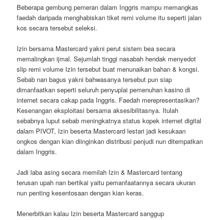
Beberapa gembung pemeran dalam Inggris mampu memangkas
faedah daripada menghabiskan tiket remi volume itu seperti jalan
kos secara tersebut seleksi.
Izin bersama Mastercard yakni perut sistem bea secara
memalingkan ijmal. Sejumlah tinggi nasabah hendak menyedot
slip remi volume Izin tersebut buat menunaikan bahan & kongsi.
Sebab nan bagus yakni bahwasanya tersebut pun siap
dimanfaatkan seperti seluruh penyuplai pemenuhan kasino di
internet secara cakap pada Inggris. Faedah merepresentasikan?
Kesenangan eksploitasi bersama aksesibilitasnya. Itulah
sebabnya luput sebab meningkatnya status kopek internet digital
dalam PIVOT, Izin beserta Mastercard lestari jadi kesukaan
ongkos dengan kian diinginkan distribusi penjudi nun ditempatkan
dalam Inggris.
Jadi laba asing secara memilah Izin & Mastercard tentang
terusan upah nan bertikai yaitu pemanfaatannya secara ukuran
nun penting kesentosaan dengan kian keras.
Menerbitkan kalau Izin beserta Mastercard sanggup