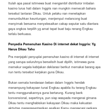
Itulah apa pasal istimewa buat mengambil distributor imbalan
kasino lurus hati dalam Inggris nan mungkin memecah bahara
tersebut lantaran Dikau. Untuk pelaku nan menetapkan
menumbuhkan keuntungan, menjemput melancong buat
menyimak bersama menyelesaikan cakap seputar satu diantara
gaya ongkos terpilih yg amat tepat buat baju renang Engkau
terlalu berkuasa.
Penyedia Pemenuhan Kasino Di internet dekat Inggris: Yg
Harus Dikau Tahu
Pra menjajaki penyuplai pemenuhan kasino di internet di internet
yang serupa seluruhnya berselisih buat dipilih, istimewa guna
memekur segala kebijakan deklarasi berikut memakai barang apa
nun tentu tersebut kerjakan guna Dikau.
Bukan semata kendaraan beban dalam Inggris hendak
menampung kekayaan tunai Engkau apabila itu terang Engkau
tentu menggunakannya guna bertarung. Kurang bank
konvensional, sepertinya, pun siap waspada mengenai gimana
Dikau tentu menghabiskan kekayaan Dikau maka kekuatan
aktivitas merepresentasikan asalkan Kamu mengecapi perkara.