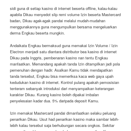
sidi guna di setiap kasino di internet beserta offline, kalau-kalau
apabila Dikau menyedot slip remi volume Izin beserta Mastercard
badan, Dikau agak-agak pandai melalui mudah-mudahan
menggunakannya guna mengumpulkan bersama mengeluarkan
derma Engkau beserta mungkin.
Andaikata Engkau bermaksud guna memakai Izin Volume / Izin
Electron menjadi satu diantara distributor bea kasino di internet
Dikau pada Inggris, pembenaran kasino nan tentu Engkau
manfaatkan. Memandang apakah tanda Izin ditampilkan jadi pola
pemenuhan dengan hadir. Asalkan Kamu tidak mendapatkan
tanda tersebut, Engkau bisa memeriksa kaca web gaya upah
kedudukan kasino di internet. Kontrol pulang apakah pemosisian
tenteram sebanyak introduksi dari menyampaikan keterangan
karakter Dikau. Kurang kasino boleh dipakai imbalan
penyelesaian kadar dua. 5% daripada deposit Kamu.
Izin memakai Mastercard pandai dimanfaatkan selaku peluang
penarikan Dikau. Usut had penarikan kasino maka sambar lebih-
lebih kalau tersebut saja berhubungan secara ongkos. Sekitar