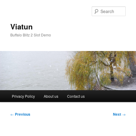
Skip
to
Sear
primary
content
Viatun
Buffalo Blitz 2 Slot Demo
Main
Privacy Policy
About us
Contact us
menu
Post
←
Previous
Next
→
navigation