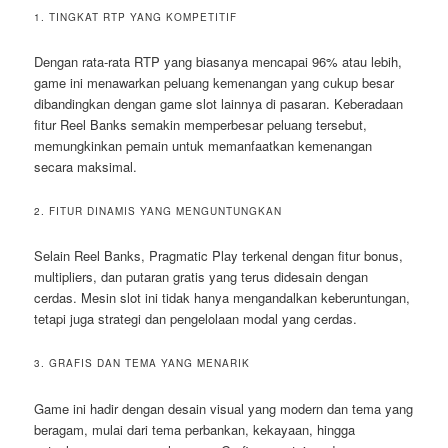
1. TINGKAT RTP YANG KOMPETITIF
Dengan rata-rata RTP yang biasanya mencapai 96% atau lebih,
game ini menawarkan peluang kemenangan yang cukup besar
dibandingkan dengan game slot lainnya di pasaran. Keberadaan
fitur Reel Banks semakin memperbesar peluang tersebut,
memungkinkan pemain untuk memanfaatkan kemenangan
secara maksimal.
2. FITUR DINAMIS YANG MENGUNTUNGKAN
Selain Reel Banks, Pragmatic Play terkenal dengan fitur bonus,
multipliers, dan putaran gratis yang terus didesain dengan
cerdas. Mesin slot ini tidak hanya mengandalkan keberuntungan,
tetapi juga strategi dan pengelolaan modal yang cerdas.
3. GRAFIS DAN TEMA YANG MENARIK
Game ini hadir dengan desain visual yang modern dan tema yang
beragam, mulai dari tema perbankan, kekayaan, hingga