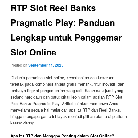
RTP Slot Reel Banks
Pragmatic Play: Panduan
Lengkap untuk Penggemar
Slot Online
Posted on
September 11, 2025
Di dunia permainan slot online, keberhasilan dan keseruan
terletak pada kombinasi antara grafis menarik, fitur inovatif, dan
tentunya tingkat pengembalian yang adil. Salah satu judul yang
sedang naik daun dan patut dikaji lebih dalam adalah RTP Slot
Reel Banks Pragmatic Play. Artikel ini akan membawa Anda
menyelami segala hal mulai dari apa itu RTP dan Reel Banks,
hingga mengapa game ini layak menjadi pilihan utama di platform
kasino daring.
Apa Itu RTP dan Mengapa Penting dalam Slot Online?