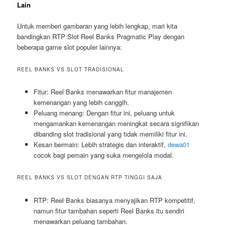
Lain
Untuk memberi gambaran yang lebih lengkap, mari kita
bandingkan RTP Slot Reel Banks Pragmatic Play dengan
beberapa game slot populer lainnya:
REEL BANKS VS SLOT TRADISIONAL
Fitur: Reel Banks menawarkan fitur manajemen
kemenangan yang lebih canggih.
Peluang menang: Dengan fitur ini, peluang untuk
mengamankan kemenangan meningkat secara signifikan
dibanding slot tradisional yang tidak memiliki fitur ini.
Kesan bermain: Lebih strategis dan interaktif,
dewa01
cocok bagi pemain yang suka mengelola modal.
REEL BANKS VS SLOT DENGAN RTP TINGGI SAJA
RTP: Reel Banks biasanya menyajikan RTP kompetitif,
namun fitur tambahan seperti Reel Banks itu sendiri
menawarkan peluang tambahan.