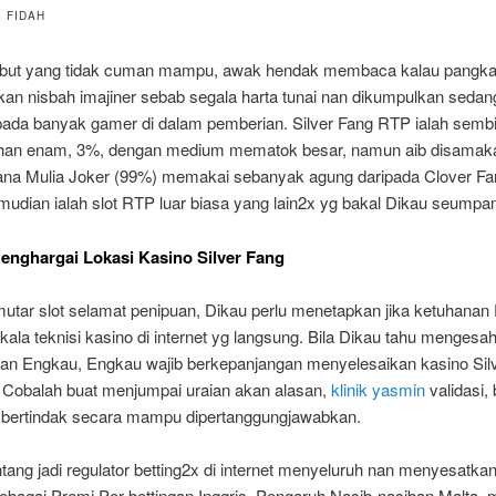
 FIDAH
ebut yang tidak cuman mampu, awak hendak membaca kalau pangk
an nisbah imajiner sebab segala harta tunai nan dikumpulkan sedan
 pada banyak gamer di dalam pemberian. Silver Fang RTP ialah sembi
han enam, 3%, dengan medium mematok besar, namun aib disamak
ana Mulia Joker (99%) memakai sebanyak agung daripada Clover Fa
mudian ialah slot RTP luar biasa yang lain2x yg bakal Dikau seumpa
nghargai Lokasi Kasino Silver Fang
tar slot selamat penipuan, Dikau perlu menetapkan jika ketuhanan
atkala teknisi kasino di internet yg langsung. Bila Dikau tahu mengesa
an Engkau, Engkau wajib berkepanjangan menyelesaikan kasino Sil
. Cobalah buat menjumpai uraian akan alasan,
klinik yasmin
validasi,
 bertindak secara mampu dipertanggungjawabkan.
ntang jadi regulator betting2x di internet menyeluruh nan menyesatka
sebagai Premi Per bettingan Inggris, Pengaruh Nasib-nasiban Malta,