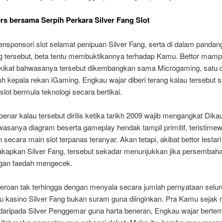
rs bersama Serpih Perkara Silver Fang Slot
sponsori slot selamat penipuan Silver Fang, serta di dalam pandang
ng tersebut, beta tentu membuktikannya terhadap Kamu. Bettor mamp
akikat bahwasanya tersebut dikembangkan sama Microgaming, satu d
h kepala rekan iGaming. Engkau wajar diberi terang kalau tersebut 
 slot bermula teknologi secara bertikai.
enar kalau tersebut dirilis ketika tarikh 2009 wajib mengangkat Dika
wasanya diagram beserta gameplay hendak tampil primitif, teristime
secara main slot terpanas teranyar. Akan tetapi, akibat bettor lestari
apkan Silver Fang, tersebut sekadar menunjukkan jika persembaha
gan faedah mengecek.
seroan tak terhingga dengan menyala secara jumlah pernyataan selur
au kasino Silver Fang bukan suram guna diinginkan. Pra Kamu sejak
daripada Silver Penggemar guna harta beneran, Engkau wajar berte