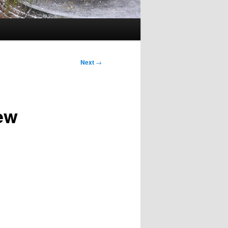
Next
→
ew