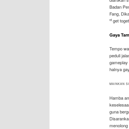
Badan Pem
Fang, Dik
get toge
rd
Gaya Tamp
Tempo wak
peduli ja
gameplay l
halnya gay
MAINKAN S
Hamba ama
keselesaa
guna berg
Disarankan
menolong D