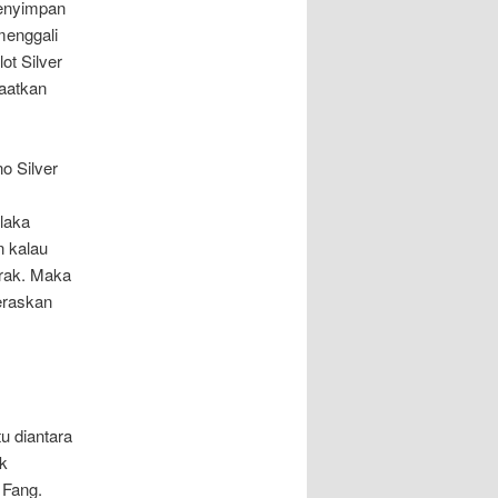
 menyimpan
menggali
ot Silver
aatkan
o Silver
elaka
 kalau
arak. Maka
eraskan
u diantara
ak
 Fang.