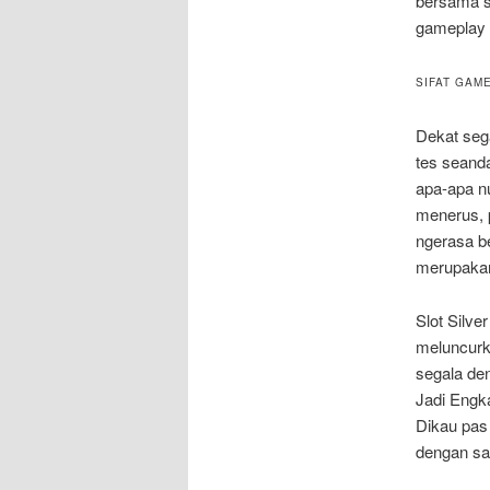
bersama s
gameplay 
SIFAT GAM
Dekat seg
tes seand
apa-apa n
menerus, 
ngerasa b
merupakan
Slot Silve
meluncur
segala den
Jadi Engk
Dikau pas
dengan s