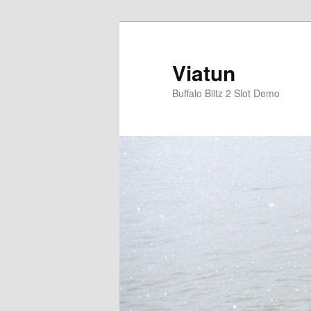
Skip
to
primary
Viatun
content
Buffalo Blitz 2 Slot Demo