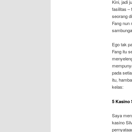
Kini, jadi
fasilitas 
seorang di
Fang nun 
sambungan
Ego tak p
Fang itu s
menyelengg
mempunyai
pada seti
itu, hamb
kelas:
5 Kasino 
Saya meny
kasino Sil
pernyataan