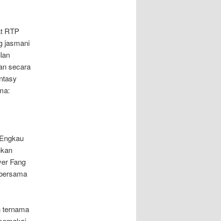
at RTP
g jasmani
lan
an secara
ntasy
ma:
 Engkau
hkan
ver Fang
 bersama
n ternama
 memakai