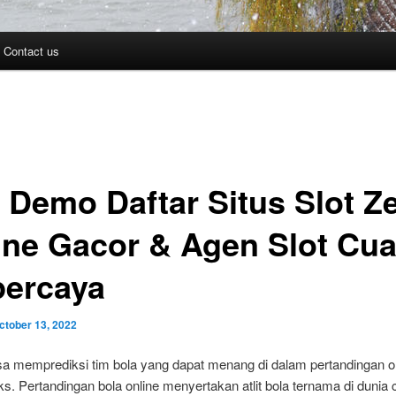
Contact us
t Demo Daftar Situs Slot Z
ine Gacor & Agen Slot Cu
percaya
ctober 13, 2022
isa memprediksi tim bola yang dapat menang di dalam pertandingan o
s. Pertandingan bola online menyertakan atlit bola ternama di dunia