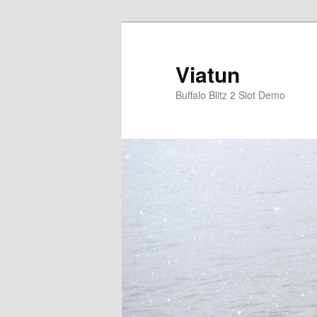
Skip
to
primary
Viatun
content
Buffalo Blitz 2 Slot Demo