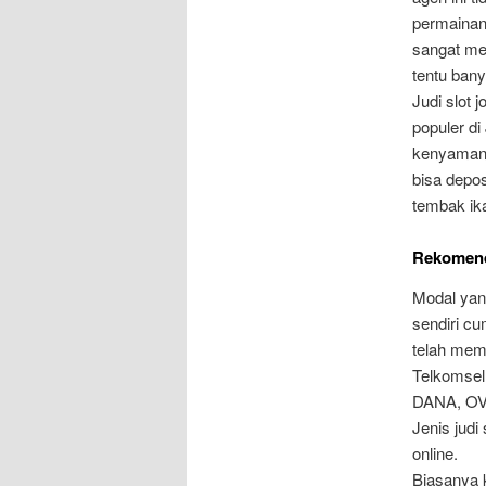
permainan
sangat me
tentu ban
Judi slot 
populer di
kenyamanan
bisa deposi
tembak ika
Rekomenda
Modal yang
sendiri cu
telah mem
Telkomsel
DANA, OVO
Jenis judi
online.
Biasanya 