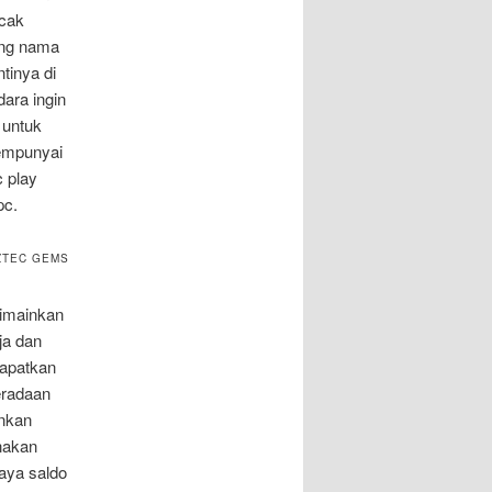
acak
ing nama
tinya di
dara ingin
 untuk
mempunyai
c play
pc.
ZTEC GEMS
dimainkan
ja dan
dapatkan
eradaan
inkan
nakan
paya saldo