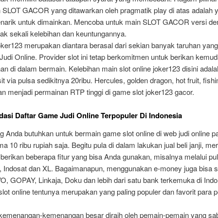
 SLOT GACOR yang ditawarkan oleh pragmatik play di atas adalah 
narik untuk dimainkan. Mencoba untuk main SLOT GACOR versi dem
yak sekali kelebihan dan keuntungannya.
joker123 merupakan diantara berasal dari sekian banyak taruhan yan
 Judi Online. Provider slot ini tetap berkomitmen untuk berikan kemu
 di dalam bermain. Kelebihan main slot online joker123 disini adal
t via pulsa sedikitnya 20ribu. Hercules, golden dragon, hot fruit, fishi
n menjadi permainan RTP tinggi di game slot joker123 gacor.
si Daftar Game Judi Online Terpopuler Di Indonesia
 Anda butuhkan untuk bermain game slot online di web judi online pa
ma 10 ribu rupiah saja. Begitu pula di dalam lakukan jual beli janji, me
berikan beberapa fitur yang bisa Anda gunakan, misalnya melalui pu
, Indosat dan XL. Bagaimanapun, menggunakan e-money juga bisa s
, GOPAY, Linkaja, Doku dan lebih dari satu bank terkemuka di Indo
 slot online tentunya merupakan yang paling populer dan favorit para 
kemenangan-kemenangan besar diraih oleh pemain-pemain yang sa