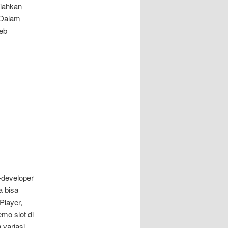
riahkan
 Dalam
web
r-developer
a bisa
Player,
mo slot di
 variasi