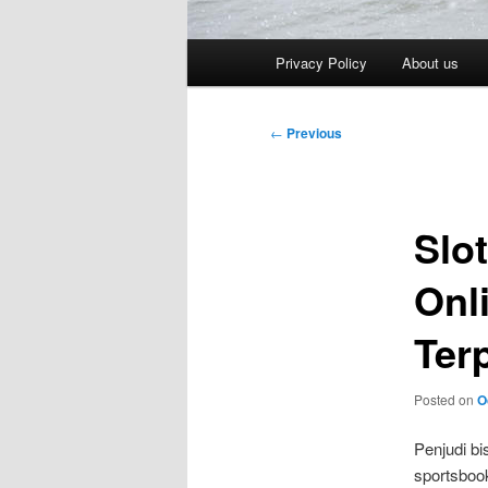
Main
Privacy Policy
About us
menu
Post
←
Previous
navigation
Slo
Onl
Ter
Posted on
O
Penjudi b
sportsbook