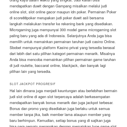
mendapatkan duwit dengan Gampang misalkan melalui judi
online slot, slot online gacor maupun idn poker. Permainan Poker
di score88poker merupakan judi poker duwit asli bersama
langkah melakukan transfer ke rekening bank yang disediakan.
Microgaming juga mempunyai 300 model game microgaming slot
paling baru yang ada di Indonesia. Selanjutnya Anda juga bisa
memilih untuk memainkan permainan taruhan judi casino Online.
Sbobet mempunyai platform Kasino privat yang tersedia berasal
dari lebih dari satu pilihan kategori permainan menarik. Misalnya
Anda bisa mencoba memainkan pilihan permainan game taruhan
di judi roulette, baccarat online, blackjack, dan banyak lagi
pilihan lain yang tersedia.
SLOT JACKPOT PROGRESIF
Hal lain dimana juga menjadi keuntungan atau berlebihan bermain
judi slot online di agen slot terpercaya adalah berkesempatan
mendapatkan banyak bonus menarik dan juga jackpot terbesar.
Bonus dan promo yang disediakan juga berlaku untuk semua
member tanpa jika, baik member lama ataupun member yang
baru berhimpun. Kemudian, setiap bonus yang di sajikan juga
bisa para pemain menangkan dengan memainkan type game slot