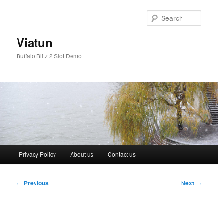
Skip
to
Sear
primary
content
Viatun
Buffalo Blitz 2 Slot Demo
Main
Privacy Policy
About us
Contact us
menu
Post
←
Previous
Next
→
navigation