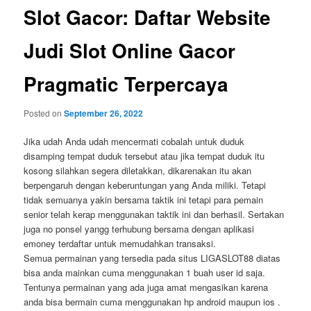
Slot Gacor: Daftar Website
Judi Slot Online Gacor
Pragmatic Terpercaya
Posted on
September 26, 2022
Jika udah Anda udah mencermati cobalah untuk duduk
disamping tempat duduk tersebut atau jika tempat duduk itu
kosong silahkan segera diletakkan, dikarenakan itu akan
berpengaruh dengan keberuntungan yang Anda miliki. Tetapi
tidak semuanya yakin bersama taktik ini tetapi para pemain
senior telah kerap menggunakan taktik ini dan berhasil. Sertakan
juga no ponsel yangg terhubung bersama dengan aplikasi
emoney terdaftar untuk memudahkan transaksi.
Semua permainan yang tersedia pada situs LIGASLOT88 diatas
bisa anda mainkan cuma menggunakan 1 buah user id saja.
Tentunya permainan yang ada juga amat mengasikan karena
anda bisa bermain cuma menggunakan hp android maupun ios .