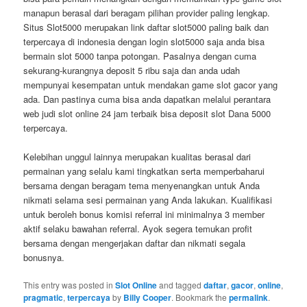
manapun berasal dari beragam pilihan provider paling lengkap.
Situs Slot5000 merupakan link daftar slot5000 paling baik dan
terpercaya di indonesia dengan login slot5000 saja anda bisa
bermain slot 5000 tanpa potongan. Pasalnya dengan cuma
sekurang-kurangnya deposit 5 ribu saja dan anda udah
mempunyai kesempatan untuk mendakan game slot gacor yang
ada. Dan pastinya cuma bisa anda dapatkan melalui perantara
web judi slot online 24 jam terbaik bisa deposit slot Dana 5000
terpercaya.
Kelebihan unggul lainnya merupakan kualitas berasal dari
permainan yang selalu kami tingkatkan serta memperbaharui
bersama dengan beragam tema menyenangkan untuk Anda
nikmati selama sesi permainan yang Anda lakukan. Kualifikasi
untuk beroleh bonus komisi referral ini minimalnya 3 member
aktif selaku bawahan referral. Ayok segera temukan profit
bersama dengan mengerjakan daftar dan nikmati segala
bonusnya.
This entry was posted in
Slot Online
and tagged
daftar
,
gacor
,
online
,
pragmatic
,
terpercaya
by
Billy Cooper
. Bookmark the
permalink
.