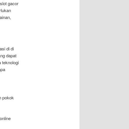
slot gacor
rlukan
ainan,
si di di
ang dapat
 teknologi
apa
an pokok
online