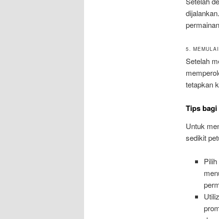
Setelah d
dijalankan
permainan
5. MEMULAI
Setelah me
memperole
tetapkan k
Tips bagi
Untuk men
sedikit p
Pili
menu
perm
Util
prom