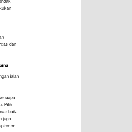
hendak
akukan
an
rdas dan
pina
ngan ialah
se siapa
 Pilih
sar baik.
n juga
suplemen