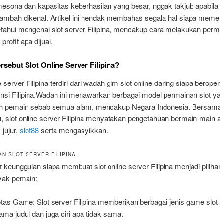
esona dan kapasitas keberhasilan yang besar, nggak takjub apabila 
rtambah dikenal. Artikel ini hendak membahas segala hal siapa meme
tahui mengenai slot server Filipina, mencakup cara melakukan perm
profit apa dijual.
rsebut Slot Online Server Filipina?
 server Filipina terdiri dari wadah gim slot online daring siapa beropera
ensi Filipina.Wadah ini menawarkan berbagai model permainan slot y
eh pemain sebab semua alam, mencakup Negara Indonesia. Bersama
u, slot online server Filipina menyatakan pengetahuan bermain-main 
, jujur,
slot88
serta mengasyikkan.
N SLOT SERVER FILIPINA
t keunggulan siapa membuat slot online server Filipina menjadi pilih
yak pemain:
etas Game: Slot server Filipina memberikan berbagai jenis game slot 
ama judul dan juga ciri apa tidak sama.