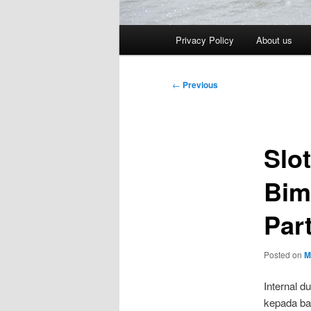
Main
Privacy Policy
About us
menu
Post
←
Previous
navigation
Slot
Bim
Par
Posted on
M
Internal du
kepada b