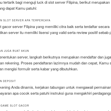
u tertarik bagi menguji luck di slot server Filipina, berikut merupakan
ang dapat Kamu patuhi:
AN SLOT SERVER APA TERPERCAYA
ot gacor server Filipina yang memiliki citra baik serta terdaftar secara
ikan server itu memiliki lisensi yang valid serta review positif sebab 
DAN JUGA BUAT AKUN
enentukan server, langkah berikutnya merupakan mendaftar dan jug
an rekening. Proses pendaftaran lazimnya mudah dan cepat, Kamu 
n mengisi formulir serta kabar yang dibutuhkan.
AN DEPOSIT
ekening Anda dinamis, kerjakan tabungan untuk mengawali permainan
ayaran apa cocok serta patuhi instruksi guna mengakhiri perdagang
I GAME SLOT GACOR