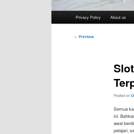
Main
Privacy Policy
About us
menu
Post
←
Previous
navigation
Slot
Ter
Posted on
O
Semua kala
ini. Bahk
awal berdi
pelajari, s