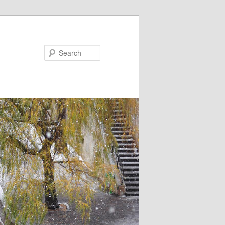
Search