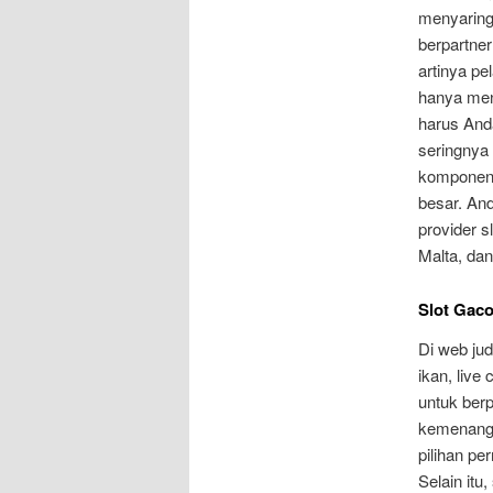
menyaring
berpartner
artinya pe
hanya men
harus And
seringnya
komponen-
besar. And
provider sl
Malta, dan
Slot Gac
Di web ju
ikan, live
untuk berp
kemenangan
pilihan pe
Selain itu