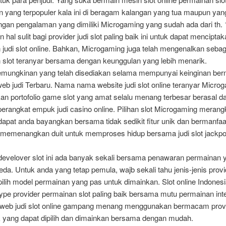
 yang terpopuler kala ini di beragam kalangan yang tua maupun ya
gan pengalaman yang dimiliki Microgaming yang sudah ada dari th. 
n hal sulit bagi provider judi slot paling baik ini untuk dapat mencipt
judi slot online. Bahkan, Microgaming juga telah mengenalkan sebag
 slot teranyar bersama dengan keunggulan yang lebih menarik.
mungkinan yang telah disediakan selama mempunyai keinginan berm
web judi Terbaru. Nama nama website judi slot online teranyar Micro
 portofolio game slot yang amat selalu menang terbesar berasal da
erangkat empuk judi casino online. Pilihan slot Microgaming merang
dapat anda bayangkan bersama tidak sedikit fitur unik dan bermanfa
 memenangkan duit untuk memproses hidup bersama judi slot jackpot
evelover slot ini ada banyak sekali bersama penawaran permainan 
da. Untuk anda yang tetap pemula, wajb sekali tahu jenis-jenis provide
pilih model permainan yang pas untuk dimainkan. Slot online Indonesi
pe provider permainan slot paling baik bersama mutu permainan inte
web judi slot online gampang menang menggunakan bermacam provi
ik yang dapat dipilih dan dimainkan bersama dengan mudah.