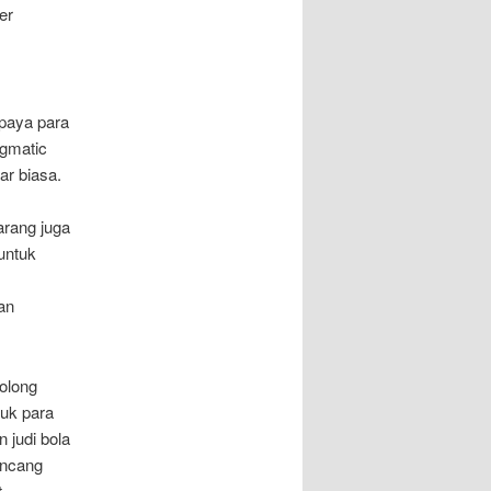
er
upaya para
agmatic
ar biasa.
arang juga
untuk
an
golong
uk para
 judi bola
rancang
t