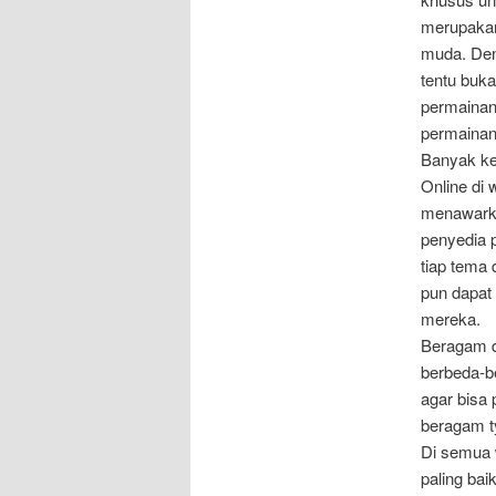
merupakan
muda. Den
tentu buka
permainan 
permainan
Banyak ke
Online di 
menawarkan
penyedia p
tiap tema 
pun dapat
mereka.
Beragam d
berbeda-be
agar bisa 
beragam ty
Di semua 
paling ba