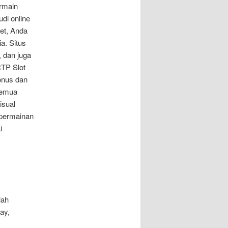
ermain
di online
bet, Anda
a. Situs
, dan juga
RTP Slot
onus dan
semua
isual
 permainan
i
lah
ay,