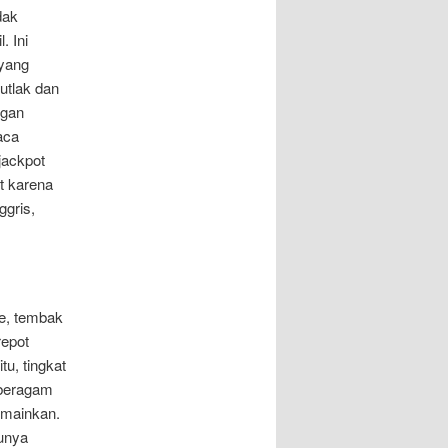
dak
. Ini
 yang
utlak dan
ngan
aca
jackpot
t karena
ggris,
ne, tembak
repot
tu, tingkat
 beragam
imainkan.
punya