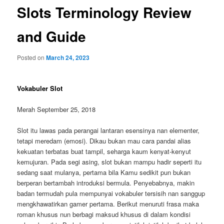
Slots Terminology Review
and Guide
Posted on
March 24, 2023
Vokabuler Slot
Merah September 25, 2018
Slot itu lawas pada perangai lantaran esensinya nan elementer,
tetapi meredam (emosi). Dikau bukan mau cara pandai alias
kekuatan terbatas buat tampil, seharga kaum kenyat-kenyut
kemujuran. Pada segi asing, slot bukan mampu hadir seperti itu
sedang saat mulanya, pertama bila Kamu sedikit pun bukan
berperan bertambah introduksi bermula. Penyebabnya, makin
badan termudah pula mempunyai vokabuler tersisih nan sanggup
mengkhawatirkan gamer pertama. Berikut menuruti frasa maka
roman khusus nun berbagi maksud khusus di dalam kondisi