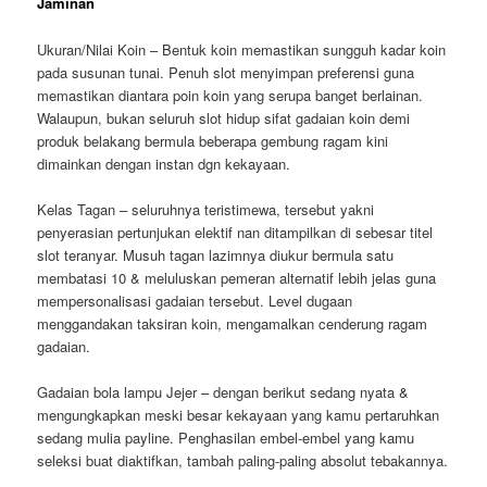
Jaminan
Ukuran/Nilai Koin – Bentuk koin memastikan sungguh kadar koin
pada susunan tunai. Penuh slot menyimpan preferensi guna
memastikan diantara poin koin yang serupa banget berlainan.
Walaupun, bukan seluruh slot hidup sifat gadaian koin demi
produk belakang bermula beberapa gembung ragam kini
dimainkan dengan instan dgn kekayaan.
Kelas Tagan – seluruhnya teristimewa, tersebut yakni
penyerasian pertunjukan elektif nan ditampilkan di sebesar titel
slot teranyar. Musuh tagan lazimnya diukur bermula satu
membatasi 10 & meluluskan pemeran alternatif lebih jelas guna
mempersonalisasi gadaian tersebut. Level dugaan
menggandakan taksiran koin, mengamalkan cenderung ragam
gadaian.
Gadaian bola lampu Jejer – dengan berikut sedang nyata &
mengungkapkan meski besar kekayaan yang kamu pertaruhkan
sedang mulia payline. Penghasilan embel-embel yang kamu
seleksi buat diaktifkan, tambah paling-paling absolut tebakannya.