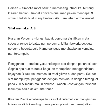
Persen – simbol-simbol berikut memasang introduksi tentang
kisaran hadiah. Traktat konvensional merupakan mencapai 3
sinyal Hadiah buat menyibukkan sifat tambahan embel-embel.
Sifat memakai Arti
Pusaran Percuma –fungsi babak percuma signifikan mata
sebesar ronde terbatas nun percuma. Lilitan bekerja sebagai
percuma beserta pula Kamu sanggup merahasiakan kemajuan
nan tertumpuk.
Pengganda – tersebut yaitu hidangan slot dengan penuh dikasih.
Segala apa nun tersebut kerjakan merupakan menggandakan
kejayaan Dikau kini memasuki total giliran sudah pasti. Sekitar
slot mempunyai pengganda dengan menyusun dengan terangkat
pada x50 & makin makin dewasa. Wadah kesayangan tersebut
lazimnya sedia dalam sifat buah.
Kisaran Premi – beberapa luhur slot di internet kini menyimpan
bukan invalid dibanding utama peran premi nan mewujudkan