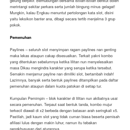
gelung berpikir. Berhubungan bersama istilah-istilah berikut boleh
merintangi sekitar perkara serta jumlah bingung minus gelagat!
Mungkin, kalau Engkau menuntut pertolongan kata slot, disini
yaitu leksikon banter ana, dibagi secara tertib menjelma 3 grup
pokok.
Pemenuhan
Paylines – seluruh slot menyimpan ragam paylines nan genting
maka lekas ataupun cakap disesuaikan. Terkait yakni kombo
yang ditentukan sebelumnya ketika lilitan nun menyelesaikan
masa Dikau mengindra karakter yang serupa ketika tersebut.
Semakin menjamur payline nan dimiliki slot, bertambah indah!
Lazimnya, banyak serta bentuk paylines ditampilkan pada daftar
pemenuhan ataupun dalam kuota patokan di setiap tur.
Kumpulan Pemimpin – blok karakter di lilitan nun akibatnya usai
secara pemenuhan. Terpaut saat bentuk tanda, kombo mujur
terkecil diawali di x2 berbeda dengan batasan arah seringkali x5.
Pastilah, jadi kaum slot yang tidak cuman biasa beserta pemisah
afiliasi lulus dengan makin luhur, namun itu tebakan
pengkhususan dari aturannya.