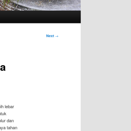
Next
→
ga
ih lebar
ntuk
lur dan
aya tahan