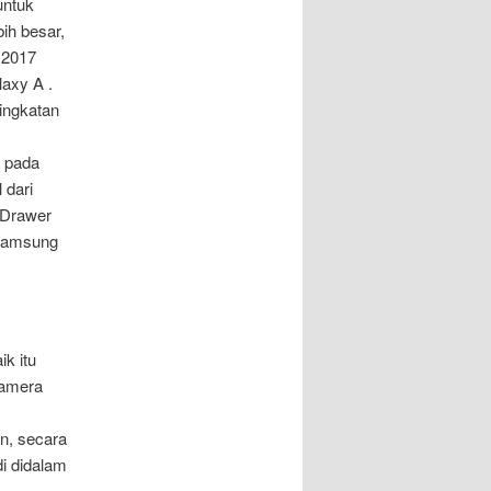
untuk
ih besar,
. 2017
axy A .
ingkatan
k pada
 dari
 Drawer
 Samsung
k itu
kamera
n, secara
di didalam