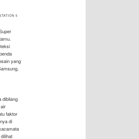
TATION 5
 Super
tamu.
teksi
 benda
esain yang
 Samsung,
 dibilang
air
u faktor
nya di
 kacamata
ilihat