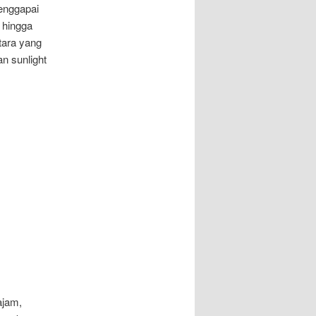
menggapai
 hingga
tara yang
n sunlight
ajam,