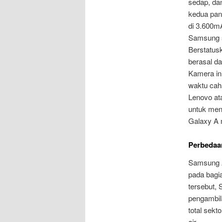
sedap, da
kedua pan
di 3.600mA
Samsung s
Berstatus
berasal dar
Kamera in
waktu caha
Lenovo at
untuk men
Galaxy A m
Perbedaa
Samsung A
pada bagi
tersebut,
pengambil
total sekt
air.