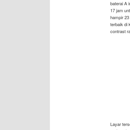
baterai A 
17 jam un
hampir 23 
terbaik di
contrast r
Layar ter