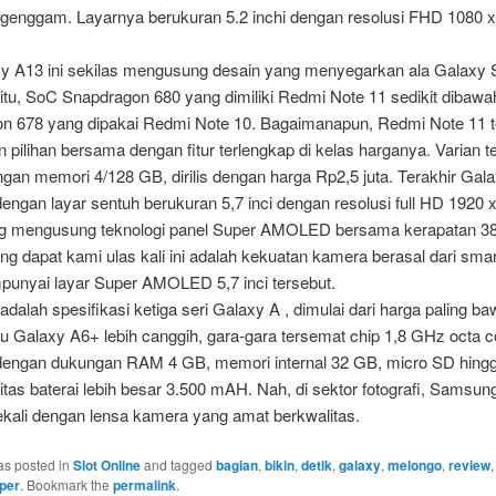
genggam. Layarnya berukuran 5.2 inchi dengan resolusi FHD 1080 
xy A13 ini sekilas mengusung desain yang menyegarkan ala Galaxy S
itu, SoC Snapdragon 680 yang dimiliki Redmi Note 11 sedikit dibawa
n 678 yang dipakai Redmi Note 10. Bagaimanapun, Redmi Note 11 t
pilihan bersama dengan fitur terlengkap di kelas harganya. Varian 
ngan memori 4/128 GB, dirilis dengan harga Rp2,5 juta. Terakhir Gal
ngan layar sentuh berukuran 5,7 inci dengan resolusi full HD 1920 
ng mengusung teknologi panel Super AMOLED bersama kerapatan 38
g dapat kami ulas kali ini adalah kekuatan kamera berasal dari sma
unyai layar Super AMOLED 5,7 inci tersebut.
i adalah spesifikasi ketiga seri Galaxy A , dimulai dari harga paling ba
u Galaxy A6+ lebih canggih, gara-gara tersemat chip 1,8 GHz octa c
engan dukungan RAM 4 GB, memori internal 32 GB, micro SD hing
tas baterai lebih besar 3.500 mAH. Nah, di sektor fotografi, Samsu
ekali dengan lensa kamera yang amat berkwalitas.
as posted in
Slot Online
and tagged
bagian
,
bikin
,
detik
,
galaxy
,
melongo
,
review
oper
. Bookmark the
permalink
.