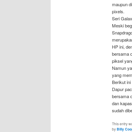
maupun di
pixels.
Seri Gala
Meski beg
Snapdrago
merupakan 
HP ini, de
bersama de
piksel ya
Namun yan
yang memp
Berikut in
Dapur pac
bersama d
dan kapasi
sudah dib
This entry w
by
Billy Co