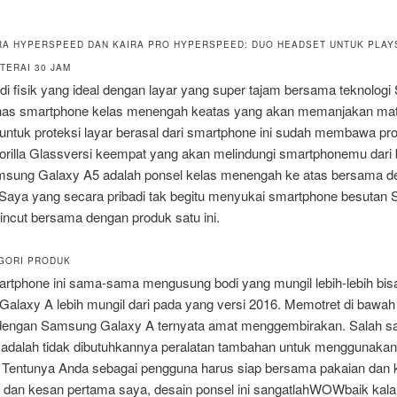
RA HYPERSPEED DAN KAIRA PRO HYPERSPEED: DUO HEADSET UNTUK PLAYS
TERAI 30 JAM
i fisik yang ideal dengan layar yang super tajam bersama teknologi
as smartphone kelas menengah keatas yang akan memanjakan ma
, untuk proteksi layar berasal dari smartphone ini sudah membawa pro
orilla Glassversi keempat yang akan melindungi smartphonemu dari
msung Galaxy A5 adalah ponsel kelas menengah ke atas bersama d
Saya yang secara pribadi tak begitu menyukai smartphone besutan
incut bersama dengan produk satu ini.
EGORI PRODUK
rtphone ini sama-sama mengusung bodi yang mungil lebih-lebih bisa
alaxy A lebih mungil dari pada yang versi 2016. Memotret di bawah 
engan Samsung Galaxy A ternyata amat menggembirakan. Salah sat
adalah tidak dibutuhkannya peralatan tambahan untuk menggunakan
. Tentunya Anda sebagai pengguna harus siap bersama pakaian dan
 dan kesan pertama saya, desain ponsel ini sangatlahWOWbaik kala d