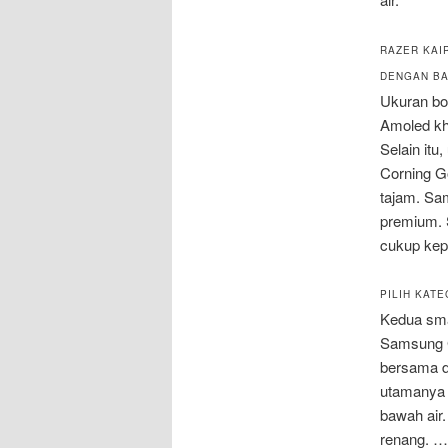
RAZER KAI
DENGAN BA
Ukuran bod
Amoled kh
Selain itu
Corning G
tajam. Sa
premium. 
cukup kep
PILIH KAT
Kedua sma
Samsung G
bersama d
utamanya 
bawah air
renang. …