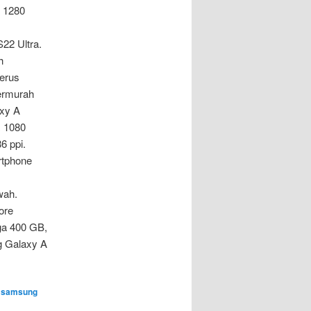
x 1280
22 Ultra.
h
erus
termurah
axy A
x 1080
6 ppi.
rtphone
wah.
ore
ga 400 GB,
ng Galaxy A
,
samsung