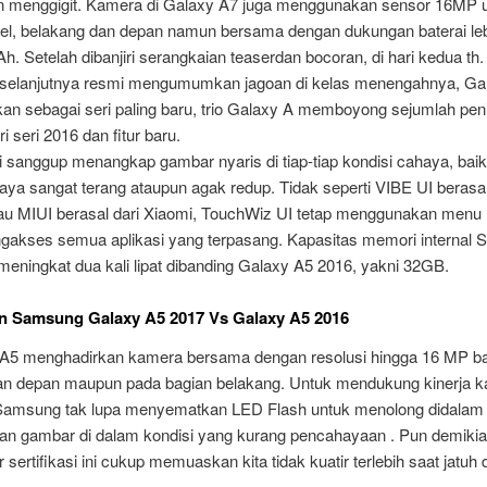
n menggigit. Kamera di Galaxy A7 juga menggunakan sensor 16MP 
el, belakang dan depan namun bersama dengan dukungan baterai leb
h. Setelah dibanjiri serangkaian teaserdan bocoran, di hari kedua th
elanjutnya resmi mengumumkan jagoan di kelas menengahnya, Gal
kan sebagai seri paling baru, trio Galaxy A memboyong sejumlah pen
i seri 2016 dan fitur baru.
i sanggup menangkap gambar nyaris di tiap-tiap kondisi cahaya, bai
ya sangat terang ataupun agak redup. Tidak seperti VIBE UI berasal
au MIUI berasal dari Xiaomi, TouchWiz UI tetap menggunakan menu
gakses semua aplikasi yang terpasang. Kapasitas memori internal
eningkat dua kali lipat dibanding Galaxy A5 2016, yakni 32GB.
n Samsung Galaxy A5 2017 Vs Galaxy A5 2016
5 menghadirkan kamera bersama dengan resolusi hingga 16 MP bai
an depan maupun pada bagian belakang. Untuk mendukung kinerja 
 Samsung tak lupa menyematkan LED Flash untuk menolong didalam
an gambar di dalam kondisi yang kurang pencahayaan . Pun demikia
or sertifikasi ini cukup memuaskan kita tidak kuatir terlebih saat jatuh 