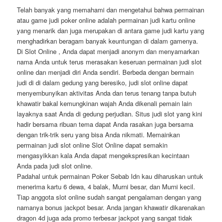
Telah banyak yang memahami dan mengetahui bahwa permainan
atau game judi poker online adalah permainan judi kartu online
yang menarik dan juga merupakan di antara game judi kartu yang
menghadirkan beragam banyak keuntungan di dalam gamenya.
Di Slot Online , Anda dapat menjadi anonym dan menyamarkan
nama Anda untuk terus merasakan keseruan permainan judi slot
online dan menjadi diri Anda sendiri. Berbeda dengan bermain
judi di di dalam gedung yang beresiko, judi slot online dapat
menyembunyikan aktivitas Anda dan terus tenang tanpa butuh
khawatir bakal kemungkinan wajah Anda dikenali pemain lain
layaknya saat Anda di gedung perjudian. Situs judi slot yang kini
hadir bersama ribuan tema dapat Anda rasakan juga bersama
dengan trik-trik seru yang bisa Anda nikmati. Memainkan
permainan judi slot online Slot Online dapat semakin
mengasyikkan kala Anda dapat mengekspresikan kecintaan
Anda pada judi slot online.
Padahal untuk permainan Poker Sebab Idn kau diharuskan untuk
menerima kartu 6 dewa, 4 balak, Murni besar, dan Murni kecil.
Tiap anggota slot online sudah sangat pengalaman dengan yang
namanya bonus jackpot besar. Anda jangan khawatir dikarenakan
dragon 4d juga ada promo terbesar jackpot yang sangat tidak