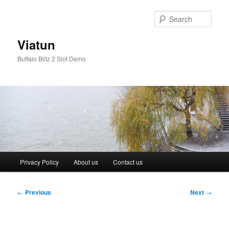
Skip
to
Sear
primary
content
Viatun
Buffalo Blitz 2 Slot Demo
Main
Privacy Policy
About us
Contact us
menu
Post
←
Previous
Next
→
navigation