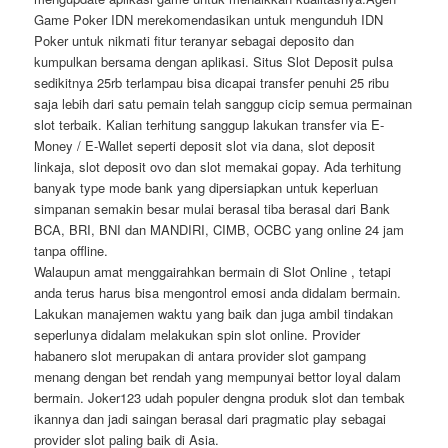
Game Poker IDN merekomendasikan untuk mengunduh IDN
Poker untuk nikmati fitur teranyar sebagai deposito dan
kumpulkan bersama dengan aplikasi. Situs Slot Deposit pulsa
sedikitnya 25rb terlampau bisa dicapai transfer penuhi 25 ribu
saja lebih dari satu pemain telah sanggup cicip semua permainan
slot terbaik. Kalian terhitung sanggup lakukan transfer via E-
Money / E-Wallet seperti deposit slot via dana, slot deposit
linkaja, slot deposit ovo dan slot memakai gopay. Ada terhitung
banyak type mode bank yang dipersiapkan untuk keperluan
simpanan semakin besar mulai berasal tiba berasal dari Bank
BCA, BRI, BNI dan MANDIRI, CIMB, OCBC yang online 24 jam
tanpa offline.
Walaupun amat menggairahkan bermain di Slot Online , tetapi
anda terus harus bisa mengontrol emosi anda didalam bermain.
Lakukan manajemen waktu yang baik dan juga ambil tindakan
seperlunya didalam melakukan spin slot online. Provider
habanero slot merupakan di antara provider slot gampang
menang dengan bet rendah yang mempunyai bettor loyal dalam
bermain. Joker123 udah populer dengna produk slot dan tembak
ikannya dan jadi saingan berasal dari pragmatic play sebagai
provider slot paling baik di Asia.