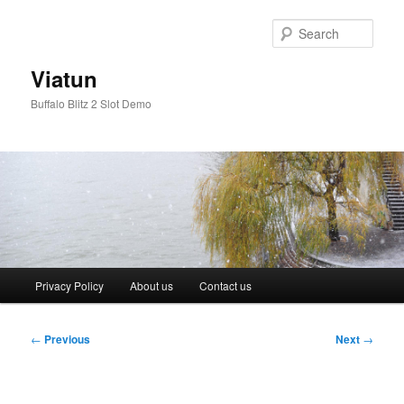
Skip
to
Sear
primary
content
Viatun
Buffalo Blitz 2 Slot Demo
Main
Privacy Policy
About us
Contact us
menu
Post
←
Previous
Next
→
navigation