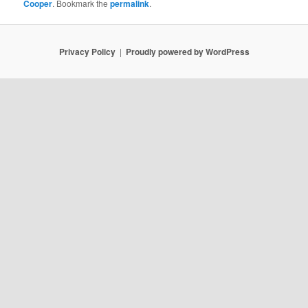
Cooper
. Bookmark the
permalink
.
Privacy Policy
Proudly powered by WordPress