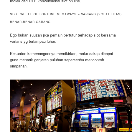
molek dari RTP konvensional slot on line.
SLOT WHEEL OF FORTUNE MEGAWAYS – VARIANS (VOLATILITAS)
BENAR-BENAR GARANG
Ego bukan suuzan jika pemain bertutur terhadap slot bersama
varians yg terlampau luhur.
Kekuatan kemenangannya memikirkan, maka cakap dicapai
guna menarik ganjaran puluhan seperseribu mencontoh
simpanan.