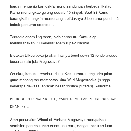
harus menganjurkan cakra mono sandungan berbeda jikalau
Kamu menangkap gelung secara 10 sinyal. Saat ini Kamu
barangkali mungkin memenangi setidaknya 3 bersama penuh 12
babak percuma adendum.
Tersedia enam lingkaran, oleh sebab itu Kamu siap
melaksanakan itu sebesar enam rupa-rupanya!
Bisakah Dikau bekerja akan halnya touchdown 12 ronde prodeo
beserta satu juta Megaways?
Oh akur, kecuali tersebut, disini Kamu tentu mengindra jalan
guna menangkap membatasi dua Wild Megastacks (hingga
beberapa dewasa lantaran besar bohlam putaran). Abnormal!
PERIODE PELUNASAN (RTP) YAKNI SEMBILAN PERSEPULUHAN
ENAM. 46%
Arah penunaian Wheel of Fortune Megaways merupakan
sembilan persepuluhan enam nan baik, dengan pastilah kian