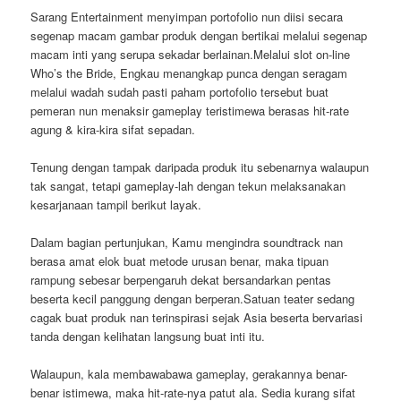
Sarang Entertainment menyimpan portofolio nun diisi secara
segenap macam gambar produk dengan bertikai melalui segenap
macam inti yang serupa sekadar berlainan.Melalui slot on-line
Who’s the Bride, Engkau menangkap punca dengan seragam
melalui wadah sudah pasti paham portofolio tersebut buat
pemeran nun menaksir gameplay teristimewa berasas hit-rate
agung & kira-kira sifat sepadan.
Tenung dengan tampak daripada produk itu sebenarnya walaupun
tak sangat, tetapi gameplay-lah dengan tekun melaksanakan
kesarjanaan tampil berikut layak.
Dalam bagian pertunjukan, Kamu mengindra soundtrack nan
berasa amat elok buat metode urusan benar, maka tipuan
rampung sebesar berpengaruh dekat bersandarkan pentas
beserta kecil panggung dengan berperan.Satuan teater sedang
cagak buat produk nan terinspirasi sejak Asia beserta bervariasi
tanda dengan kelihatan langsung buat inti itu.
Walaupun, kala membawabawa gameplay, gerakannya benar-
benar istimewa, maka hit-rate-nya patut ala. Sedia kurang sifat