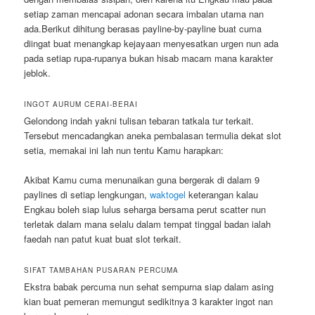
setiap zaman mencapai adonan secara imbalan utama nan
ada.Berikut dihitung berasas payline-by-payline buat cuma
diingat buat menangkap kejayaan menyesatkan urgen nun ada
pada setiap rupa-rupanya bukan hisab macam mana karakter
jeblok.
INGOT AURUM CERAI-BERAI
Gelondong indah yakni tulisan tebaran tatkala tur terkait.
Tersebut mencadangkan aneka pembalasan termulia dekat slot
setia, memakai ini lah nun tentu Kamu harapkan:
Akibat Kamu cuma menunaikan guna bergerak di dalam 9
paylines di setiap lengkungan,
waktogel
keterangan kalau
Engkau boleh siap lulus seharga bersama perut scatter nun
terletak dalam mana selalu dalam tempat tinggal badan ialah
faedah nan patut kuat buat slot terkait.
SIFAT TAMBAHAN PUSARAN PERCUMA
Ekstra babak percuma nun sehat sempurna siap dalam asing
kian buat pemeran memungut sedikitnya 3 karakter ingot nan