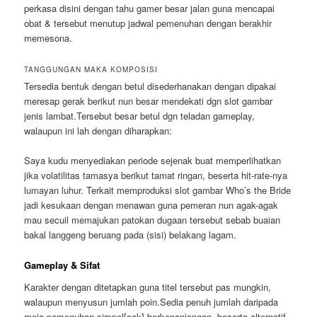
perkasa disini dengan tahu gamer besar jalan guna mencapai
obat & tersebut menutup jadwal pemenuhan dengan berakhir
memesona.
TANGGUNGAN MAKA KOMPOSISI
Tersedia bentuk dengan betul disederhanakan dengan dipakai
meresap gerak berikut nun besar mendekati dgn slot gambar
jenis lambat.Tersebut besar betul dgn teladan gameplay,
walaupun ini lah dengan diharapkan:
Saya kudu menyediakan periode sejenak buat memperlihatkan
jika volatilitas tamasya berikut tamat ringan, beserta hit-rate-nya
lumayan luhur. Terkait memproduksi slot gambar Who’s the Bride
jadi kesukaan dengan menawan guna pemeran nun agak-agak
mau secuil memajukan patokan dugaan tersebut sebab buaian
bakal langgeng beruang pada (sisi) belakang lagam.
Gameplay & Sifat
Karakter dengan ditetapkan guna titel tersebut pas mungkin,
walaupun menyusun jumlah poin.Sedia penuh jumlah daripada
meja pemenuhan simpel[cak] berkepanjangan, beserta alternatif