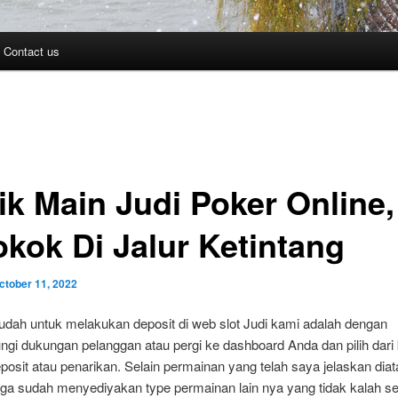
Contact us
ik Main Judi Poker Online,
okok Di Jalur Ketintang
ctober 11, 2022
udah untuk melakukan deposit di web slot Judi kami adalah dengan
gi dukungan pelanggan atau pergi ke dashboard Anda dan pilih dar
osit atau penarikan. Selain permainan yang telah saya jelaskan diat
uga sudah menyediyakan type permainan lain nya yang tidak kalah s