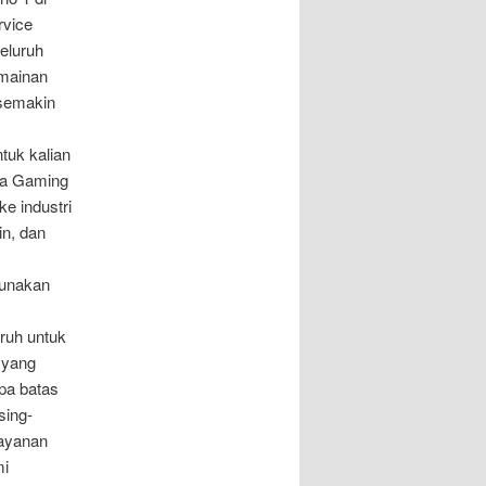
rvice
eluruh
rmainan
 semakin
ntuk kalian
lta Gaming
e industri
in, dan
gunakan
ruh untuk
 yang
npa batas
sing-
Layanan
mi