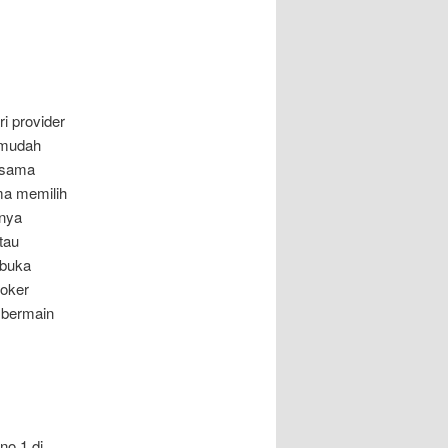
i provider
 mudah
rsama
ma memilih
unya
tau
ibuka
poker
a bermain
no 1 di