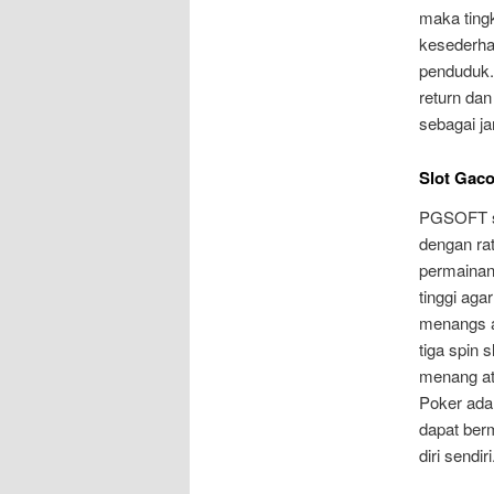
maka tingk
kesederha
penduduk.
return dan
sebagai ja
Slot Gaco
PGSOFT su
dengan rat
permainann
tinggi ag
menangs a
tiga spin 
menang ata
Poker adal
dapat berm
diri sendiri