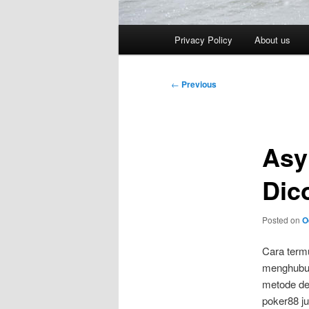
Main
Privacy Policy
About us
menu
Post
←
Previous
navigation
Asy
Dic
Posted on
O
Cara term
menghubun
metode dep
poker88 j