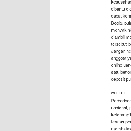
kesusahan
dibantu ol
dapat kem
Begitu pul
menyakink
diambil m
tersebut 
Jangan her
anggota ya
online uan
satu betto
deposit pu
WEBSITE J
Perbedaan 
nasional, 
keterampil
teratas p
membatasi 