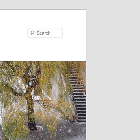
Search