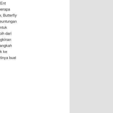
tEnt
berapa
, Butterfly
keuntungan
Untuk
ih dari
ngkinan
 langkah
k ke
tinya buat