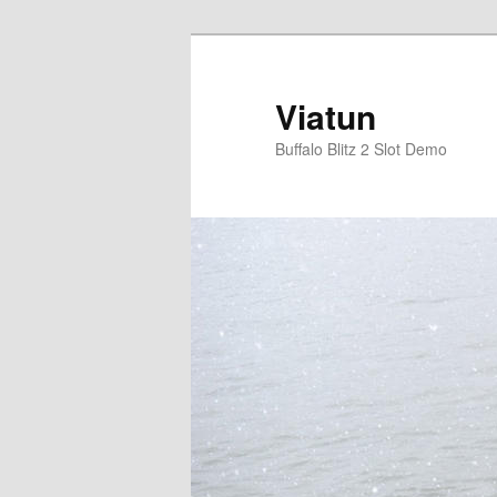
Skip
to
primary
Viatun
content
Buffalo Blitz 2 Slot Demo