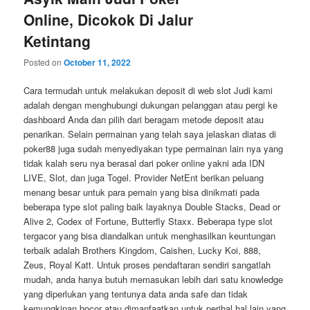
Online, Dicokok Di Jalur
Ketintang
Posted on
October 11, 2022
Cara termudah untuk melakukan deposit di web slot Judi kami
adalah dengan menghubungi dukungan pelanggan atau pergi ke
dashboard Anda dan pilih dari beragam metode deposit atau
penarikan. Selain permainan yang telah saya jelaskan diatas di
poker88 juga sudah menyediyakan type permainan lain nya yang
tidak kalah seru nya berasal dari poker online yakni ada IDN
LIVE, Slot, dan juga Togel. Provider NetEnt berikan peluang
menang besar untuk para pemain yang bisa dinikmati pada
beberapa type slot paling baik layaknya Double Stacks, Dead or
Alive 2, Codex of Fortune, Butterfly Staxx. Beberapa type slot
tergacor yang bisa diandalkan untuk menghasilkan keuntungan
terbaik adalah Brothers Kingdom, Caishen, Lucky Koi, 888,
Zeus, Royal Katt. Untuk proses pendaftaran sendiri sangatlah
mudah, anda hanya butuh memasukan lebih dari satu knowledge
yang diperlukan yang tentunya data anda safe dan tidak
kemungkinan bocor atau dimanfaatkan untuk perihal hal lain yang