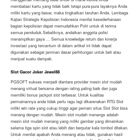
membatasi kartu yang tidak baik tetapi pura-pura layaknya Anda
miliki kartu yang besar, maka tingkatkan taruhan Anda. Lembaga
Kajian Strategis Kepolisian Indonesia menilai kesederhanaan
bagian kepolisian dapat memudahkan Polri untuk di terima
semua penduduk.Sebaliknya, andaikan anggota polisi
menampilkan gaya … Semua knowledge return dan kinerja
investasi yang tercantum di dalam artikel ini tidak dapat
digunakan sebagai jaminan dasar perhitungan untuk beli atau
menjual suatu dampak.
Slot Gacor Joker Jewel88
PGSOFT sukses menjadi diantara provider mesin slot mudah
menang virtual bersama dengan rating paling baik dan juga
memiliki bonus jackpot slot terbesar. Untuk kualitas
permainannya anda tidak perlu ragu lagi dikarenakan RTG Slot
miliki win rate yang cukup tinggi agar pemain situs Slot Slot bisa
menang dengan mudah. Mesin slot mudah menangs adalah
mesin slot mudah menang yang miliki gambar yang dimainkan
selama tiga spin slot atau lebih dan berputar kala tombol ditekan.
Untuk menilai apakah Anda menang atau tidak, gunakan hasil