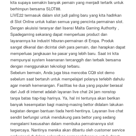
kita supaya semakin banyak pemain yang menjadi tertarik untuk
berhimpun bersama SLOT88.
LIVE22 termasuk dalam slot judi paling baru yang kita hadirkan
di Slot Online untuk kalian semua yang pencinta permainan slot.
Dengan akuisisi teranyar dari lisensi Malta Gaming Authority ,
Spadegaming sekarang dapat memperluas product dan
layanannya ke industri hiburan-permainan di Eropa. Produk
sangat dikenal dan dicintai oleh para pemain, dan harapkan dapat
memperluas jangkauan ke pasar yang lebih baru. Saat ini kita
mempunyai system keamanan tercanggih dan terbaik bersama
dengan menggunakan teknologi terbaru.
Sebelum bermain, Anda juga bisa mencoba CQ9 slot demo
sebelum saat bertaruh untuk mempelajari polanya terlebih dahulu
agar meraih kemenangan. Fasilitas ke dua yang populer berasal
dari Judi di internet adalah layanan live chat 24 jam nonstop
tanpa batas tiap-tiap harinya. Ya, hal ini tentunya akan berikan
banyak kesempatan bagi masing-masing bettor didalam lakukan
kegiatan dengan bantuan tiada henti-hentinya. Layanan live chat
sendiri berfungsi untuk mendukung para bettor yang sedang
mengalami kesusahan dalam membuka permainannya slot
terpercaya. Nantinya mereka akan dibantu oleh customer service