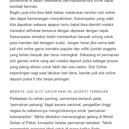
profesional di dalam selesaikan permasalahannya untuk dapat
kembali bermain.
Begitu pula kita bisa lebih bebas melakukan taruhan slot online
dan dapat kemenangan menyakinkan. Kesempatan yang udah
kita dapatkan sebesar apapun tentu bakal bisa diambil melalui
transaksi withdraw bersama dengan diproses dengan cepat.
Kesempatan tersebut boleh memberikan banyak untung untuk
para member dari beragam sudut. Jangan heran jika nama web
judi slot online gacor semakin populer dan miliki jumlah anggota
yang terlalu banyak dan terus meningkat. Sekarang ini permainan
slot games online uang asli melalui deposit pulsa sebagai proses
yang paling efisien untuk lebih dari satu bettor. Slot Online
kepentingan segi saat lakukan beri dana, bandar judi slot online
deposit pulsa 5 ribu tanpa potongan.
WEBSITE JUDI SLOT GACOR HARI INI JACKPOT TERBESAR
Perbedaan itu terlalu penting, sementara bertaruh pada
“permainan peluang” ilegal secara nasional, pengadilan tinggi
negara itu sebelumnya mengizinkannya untuk “permainan
keterampilan”. Nikita diketahui memenangkan gelang di World
Series of Poker, kompetisi teratas permainan tersebut. Taktik
menggertak memang ideal untuk di mana ketika Anda