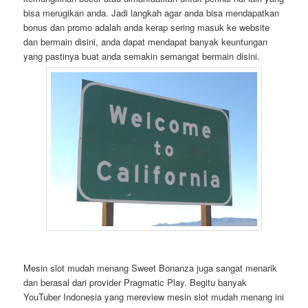
bisa merugikan anda. Jadi langkah agar anda bisa mendapatkan
bonus dan promo adalah anda kerap sering masuk ke website
dan bermain disini, anda dapat mendapat banyak keuntungan
yang pastinya buat anda semakin semangat bermain disini.
Mesin slot mudah menang Sweet Bonanza juga sangat menarik
dan berasal dari provider Pragmatic Play. Begitu banyak
YouTuber Indonesia yang mereview mesin slot mudah menang ini