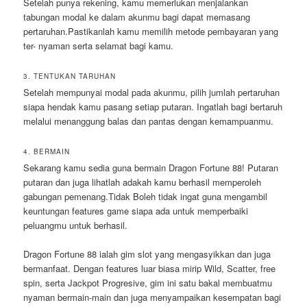
Setelah punya rekening, kamu memerlukan menjalankan
tabungan modal ke dalam akunmu bagi dapat memasang
pertaruhan.Pastikanlah kamu memilih metode pembayaran yang
ter- nyaman serta selamat bagi kamu.
3. TENTUKAN TARUHAN
Setelah mempunyai modal pada akunmu, pilih jumlah pertaruhan
siapa hendak kamu pasang setiap putaran. Ingatlah bagi bertaruh
melalui menanggung balas dan pantas dengan kemampuanmu.
4. BERMAIN
Sekarang kamu sedia guna bermain Dragon Fortune 88! Putaran
putaran dan juga lihatlah adakah kamu berhasil memperoleh
gabungan pemenang.Tidak Boleh tidak ingat guna mengambil
keuntungan features game siapa ada untuk memperbaiki
peluangmu untuk berhasil.
Dragon Fortune 88 ialah gim slot yang mengasyikkan dan juga
bermanfaat. Dengan features luar biasa mirip Wild, Scatter, free
spin, serta Jackpot Progresive, gim ini satu bakal membuatmu
nyaman bermain-main dan juga menyampaikan kesempatan bagi