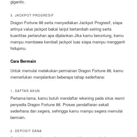
gigantic.
3. JACKPOT PROGRESIF
Dragon Fortune 88 serta menyediakan Jackpot Progresif, siapa
artinya value jackpot bakal lanjut bertambah seiring serta
kuantitas pertaruhan apa dijalankan.Jika kamu beruntung, kamu
mampu membawa kembali jackpot luas siapa mampu mengganti
hidupmu.
Cara Bermain
Untuk memulai melakukan permainan Dragon Fortune 88, kamu
memerlukan menjalankan beberapa tahap sederhana:
1. DAFTAR AKUN
Pertama-tama, kamu butuh mendaftar rekening pada situs resmi
penyedia Dragon Fortune 88. Proses pendaftaran sekali
sederhana dan segera, sehingga kamu mampu segera memulai
bermain.
2. DEPOSIT DANA