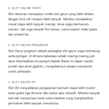
2. SLOT ONLINE VIDEO
Slot rekaman merupakan model slot gacor yang lebih terbaru
dengan lima roll maupun lebih banyak. Mereka menawarkan
visual siapa lebih banyak mantap, tema siapa bermacam-
macam, dan juga banyak fitur bonus, sama seperti rotasi gratis
dan simbol liar.
3. SLOT GACOR PROGRESIF
Slot Gacor progresif adalah perangkat slot gacor siapa terhubung
serta jaringan, di dimana beberapa sebab masing-masing judi
akan ditambahkan ke jackpot.Hadiah Besar ini dapat meraih
jumlah apa amat gigantic, mengubahnya sangat memesona
untuk partisipan.
4. SLOT GACOR 3D
Slot 3D menyediakan pengalaman bermain siapa lebih imersif
serta grafis tiga dimensi dan kartun apa menarik. Mereka banyak
kali kali mempunyai kisah serta karakter yang menghasilkan
permainan lebih banyak memesona.