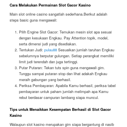
Cara Melakukan Permainan Slot Gacor Kasino
Main slot online casino sangatlah sederhana.Berikut adalah
steps basic guna mengawali:
Pilih Engine Slot Gacor: Temukan mesin slot apa sesuai
dengan kesukaan Engkau. Pay Attention topik, model,
serta dimensi judi yang disediakan.
Tentukan Judi:
pulau88
Sesuaikan jumlah taruhan Engkau
sebelumnya berputar gulungan. Setiap perangkat memiliki
limit judi terendah dan juga tertinggi.
Putar Putaran: Tekan tuts spin guna mengawali gim.
Tunggu sampai putaran stop dan lihat adakah Engkau
meraih gabungan yang berhasil.
Periksa Pembayaran: Apabila Kamu berhasil, periksa tabel
pembayaran untuk paham jumlah melimpah apa Kamu
rebut berdasar campuran lambang siapa muncul.
Tips untuk Menaikkan Kesempatan Berhasil di Slot Gacor
Kasino
Walaupun slot kasino merupakan gim siapa bergantung di nasib