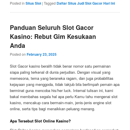
Posted in
Situs Slot
|
Tagged
Daftar Situs Judi Slot Gacor Hari Ini
Panduan Seluruh Slot Gacor
Kasino: Rebut Gim Kesukaan
Anda
Posted on
February 23, 2025
Slot Gacor kasino beralih tidak benar nomor satu permainan
siapa paling terkenal di dunia perjudian. Dengan visual yang
memesona, tema yang beraneka ragam, dan juga probabilitas
kejayaan yang menggoda, tidak takjub bila berlimpah pemain apa
berminat guna mencoba his/her luck. Internal tulisan ini, kami
bakal membahas segala hal apa perlu Kamu tahu mengenai slot
kasino, mencakup cara bermain-main, jenis-jenis engine slot
online, serta tips bagi menaikkan peluang menang.
Apa Tersebut Slot Online Kasino?