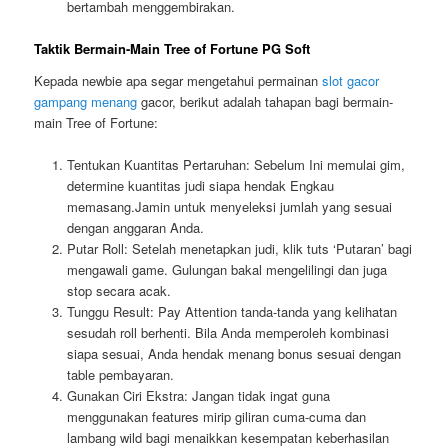
bertambah menggembirakan.
Taktik Bermain-Main Tree of Fortune PG Soft
Kepada newbie apa segar mengetahui permainan
slot gacor
gampang menang
gacor, berikut adalah tahapan bagi bermain-
main Tree of Fortune:
Tentukan Kuantitas Pertaruhan: Sebelum Ini memulai gim,
determine kuantitas judi siapa hendak Engkau
memasang.Jamin untuk menyeleksi jumlah yang sesuai
dengan anggaran Anda.
Putar Roll: Setelah menetapkan judi, klik tuts ‘Putaran’ bagi
mengawali game. Gulungan bakal mengelilingi dan juga
stop secara acak.
Tunggu Result: Pay Attention tanda-tanda yang kelihatan
sesudah roll berhenti. Bila Anda memperoleh kombinasi
siapa sesuai, Anda hendak menang bonus sesuai dengan
table pembayaran.
Gunakan Ciri Ekstra: Jangan tidak ingat guna
menggunakan features mirip giliran cuma-cuma dan
lambang wild bagi menaikkan kesempatan keberhasilan