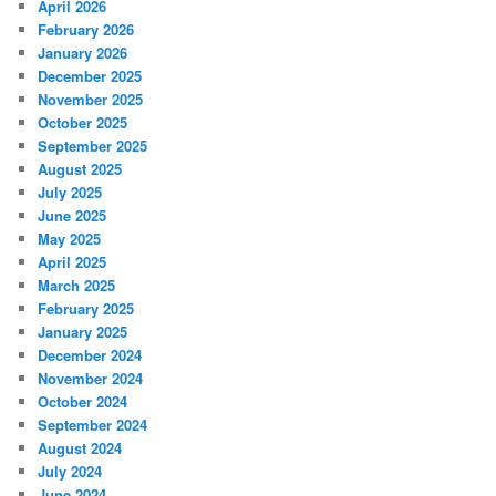
April 2026
February 2026
January 2026
December 2025
November 2025
October 2025
September 2025
August 2025
July 2025
June 2025
May 2025
April 2025
March 2025
February 2025
January 2025
December 2024
November 2024
October 2024
September 2024
August 2024
July 2024
June 2024