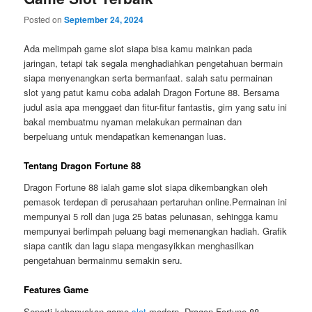
Posted on
September 24, 2024
Ada melimpah game slot siapa bisa kamu mainkan pada
jaringan, tetapi tak segala menghadiahkan pengetahuan bermain
siapa menyenangkan serta bermanfaat. salah satu permainan
slot yang patut kamu coba adalah Dragon Fortune 88. Bersama
judul asia apa menggaet dan fitur-fitur fantastis, gim yang satu ini
bakal membuatmu nyaman melakukan permainan dan
berpeluang untuk mendapatkan kemenangan luas.
Tentang Dragon Fortune 88
Dragon Fortune 88 ialah game slot siapa dikembangkan oleh
pemasok terdepan di perusahaan pertaruhan online.Permainan ini
mempunyai 5 roll dan juga 25 batas pelunasan, sehingga kamu
mempunyai berlimpah peluang bagi memenangkan hadiah. Grafik
siapa cantik dan lagu siapa mengasyikkan menghasilkan
pengetahuan bermainmu semakin seru.
Features Game
Seperti kebanyakan game
slot
modern, Dragon Fortune 88