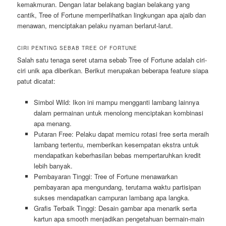
kemakmuran. Dengan latar belakang bagian belakang yang
cantik, Tree of Fortune memperlihatkan lingkungan apa ajaib dan
menawan, menciptakan pelaku nyaman berlarut-larut.
CIRI PENTING SEBAB TREE OF FORTUNE
Salah satu tenaga seret utama sebab Tree of Fortune adalah ciri-
ciri unik apa diberikan. Berikut merupakan beberapa feature siapa
patut dicatat:
Simbol Wild: Ikon ini mampu mengganti lambang lainnya
dalam permainan untuk menolong menciptakan kombinasi
apa menang.
Putaran Free: Pelaku dapat memicu rotasi free serta meraih
lambang tertentu, memberikan kesempatan ekstra untuk
mendapatkan keberhasilan bebas mempertaruhkan kredit
lebih banyak.
Pembayaran Tinggi: Tree of Fortune menawarkan
pembayaran apa mengundang, terutama waktu partisipan
sukses mendapatkan campuran lambang apa langka.
Grafis Terbaik Tinggi: Desain gambar apa menarik serta
kartun apa smooth menjadikan pengetahuan bermain-main