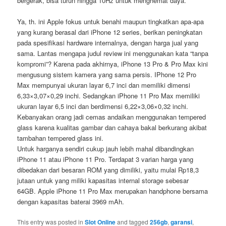
bergerak, bisa turun hingga 10Hz untuk menghemat daya.
Ya, th. ini Apple fokus untuk benahi maupun tingkatkan apa-apa
yang kurang berasal dari iPhone 12 series, berikan peningkatan
pada spesifikasi hardware internalnya, dengan harga jual yang
sama. Lantas mengapa judul review ini menggunakan kata “tanpa
kompromi”? Karena pada akhirnya, iPhone 13 Pro & Pro Max kini
mengusung sistem kamera yang sama persis. IPhone 12 Pro
Max mempunyai ukuran layar 6,7 inci dan memiliki dimensi
6,33×3,07×0,29 inchi. Sedangkan iPhone 11 Pro Max memiliki
ukuran layar 6,5 inci dan berdimensi 6,22×3,06×0,32 inchi.
Kebanyakan orang jadi cemas andaikan menggunakan tempered
glass karena kualitas gambar dan cahaya bakal berkurang akibat
tambahan tempered glass ini.
Untuk harganya sendiri cukup jauh lebih mahal dibandingkan
iPhone 11 atau iPhone 11 Pro. Terdapat 3 varian harga yang
dibedakan dari besaran ROM yang dimiliki, yaitu mulai Rp18,3
jutaan untuk yang miliki kapasitas internal storage sebesar
64GB. Apple iPhone 11 Pro Max merupakan handphone bersama
dengan kapasitas baterai 3969 mAh.
This entry was posted in
Slot Online
and tagged
256gb
,
garansi
,