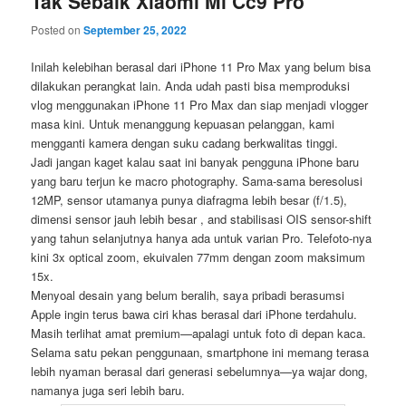
Tak Sebaik Xiaomi Mi Cc9 Pro
Posted on
September 25, 2022
Inilah kelebihan berasal dari iPhone 11 Pro Max yang belum bisa
dilakukan perangkat lain. Anda udah pasti bisa memproduksi
vlog menggunakan iPhone 11 Pro Max dan siap menjadi vlogger
masa kini. Untuk menanggung kepuasan pelanggan, kami
mengganti kamera dengan suku cadang berkwalitas tinggi.
Jadi jangan kaget kalau saat ini banyak pengguna iPhone baru
yang baru terjun ke macro photography. Sama-sama beresolusi
12MP, sensor utamanya punya diafragma lebih besar (f/1.5),
dimensi sensor jauh lebih besar , and stabilisasi OIS sensor-shift
yang tahun selanjutnya hanya ada untuk varian Pro. Telefoto-nya
kini 3x optical zoom, ekuivalen 77mm dengan zoom maksimum
15x.
Menyoal desain yang belum beralih, saya pribadi berasumsi
Apple ingin terus bawa ciri khas berasal dari iPhone terdahulu.
Masih terlihat amat premium—apalagi untuk foto di depan kaca.
Selama satu pekan penggunaan, smartphone ini memang terasa
lebih nyaman berasal dari generasi sebelumnya—ya wajar dong,
namanya juga seri lebih baru.