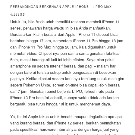
PERBANDINGAN BERKENAAN APPLE IPHONE 11 PRO MAX
4/256GB
Untuk itu, bila Anda udah memiliki rencana membeli iPhone 11
series, penawaran harga waktu ini bisa Anda manfaatkan.
Berdasarkan klaim berasal dari Apple, iPhone 11 disebut bisa
bertahan hingga 17 jam, sementara iPhone 11 Pro hingga 18 jam
dan iPhone 11 Pro Max hingga 20 jam, kala digunakan untuk
memutar video. Chipset-nya pun sama-sama gunakan fabrikasi
5nm, meski barangkali kali ini lebih efisien. Saya bisa pakai
smartphone ini secara intensif berasal dari pagi – malam hari
dengan baterai tersisa cukup untuk pengecasan di keesokan
paginya. Ketika dipakai secara kontinyu terhitung untuk main gim
seperti Pokemon Unite, screen on-time bisa capai lebih berasal
dari 7 jam. Gunakan panel berjenis LTPO, refresh rate pada
iPhone 13 Pro bersifat adaptif, supaya waktu tidak ada konten
bergerak, bisa turun hingga 10Hz untuk menghemat daya.
Ya, th. ini Apple fokus untuk benahi maupun tingkatkan apa-apa
yang kurang berasal dari iPhone 12 series, berikan peningkatan
pada spesifikasi hardware internalnya, dengan harga jual yang