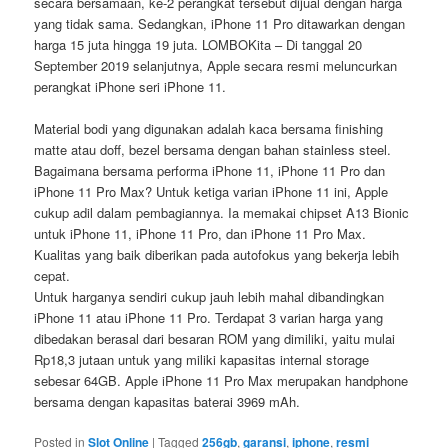
secara bersamaan, ke-2 perangkat tersebut dijual dengan harga
yang tidak sama. Sedangkan, iPhone 11 Pro ditawarkan dengan
harga 15 juta hingga 19 juta. LOMBOKita – Di tanggal 20
September 2019 selanjutnya, Apple secara resmi meluncurkan
perangkat iPhone seri iPhone 11.
Material bodi yang digunakan adalah kaca bersama finishing
matte atau doff, bezel bersama dengan bahan stainless steel.
Bagaimana bersama performa iPhone 11, iPhone 11 Pro dan
iPhone 11 Pro Max? Untuk ketiga varian iPhone 11 ini, Apple
cukup adil dalam pembagiannya. Ia memakai chipset A13 Bionic
untuk iPhone 11, iPhone 11 Pro, dan iPhone 11 Pro Max.
Kualitas yang baik diberikan pada autofokus yang bekerja lebih
cepat.
Untuk harganya sendiri cukup jauh lebih mahal dibandingkan
iPhone 11 atau iPhone 11 Pro. Terdapat 3 varian harga yang
dibedakan berasal dari besaran ROM yang dimiliki, yaitu mulai
Rp18,3 jutaan untuk yang miliki kapasitas internal storage
sebesar 64GB. Apple iPhone 11 Pro Max merupakan handphone
bersama dengan kapasitas baterai 3969 mAh.
Posted in
Slot Online
|
Tagged
256gb
,
garansi
,
iphone
,
resmi