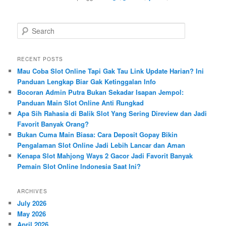
S
e
a
r
RECENT POSTS
c
Mau Coba Slot Online Tapi Gak Tau Link Update Harian? Ini
h
Panduan Lengkap Biar Gak Ketinggalan Info
Bocoran Admin Putra Bukan Sekadar Isapan Jempol:
Panduan Main Slot Online Anti Rungkad
Apa Sih Rahasia di Balik Slot Yang Sering Direview dan Jadi
Favorit Banyak Orang?
Bukan Cuma Main Biasa: Cara Deposit Gopay Bikin
Pengalaman Slot Online Jadi Lebih Lancar dan Aman
Kenapa Slot Mahjong Ways 2 Gacor Jadi Favorit Banyak
Pemain Slot Online Indonesia Saat Ini?
ARCHIVES
July 2026
May 2026
April 2026