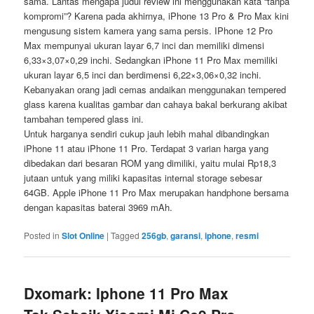
sama. Lantas mengapa judul review ini menggunakan kata “tanpa
kompromi”? Karena pada akhirnya, iPhone 13 Pro & Pro Max kini
mengusung sistem kamera yang sama persis. IPhone 12 Pro
Max mempunyai ukuran layar 6,7 inci dan memiliki dimensi
6,33×3,07×0,29 inchi. Sedangkan iPhone 11 Pro Max memiliki
ukuran layar 6,5 inci dan berdimensi 6,22×3,06×0,32 inchi.
Kebanyakan orang jadi cemas andaikan menggunakan tempered
glass karena kualitas gambar dan cahaya bakal berkurang akibat
tambahan tempered glass ini.
Untuk harganya sendiri cukup jauh lebih mahal dibandingkan
iPhone 11 atau iPhone 11 Pro. Terdapat 3 varian harga yang
dibedakan dari besaran ROM yang dimiliki, yaitu mulai Rp18,3
jutaan untuk yang miliki kapasitas internal storage sebesar
64GB. Apple iPhone 11 Pro Max merupakan handphone bersama
dengan kapasitas baterai 3969 mAh.
Posted in
Slot Online
|
Tagged
256gb
,
garansi
,
iphone
,
resmi
Dxomark: Iphone 11 Pro Max