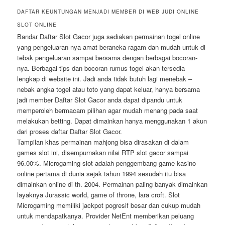
DAFTAR KEUNTUNGAN MENJADI MEMBER DI WEB JUDI ONLINE
SLOT ONLINE
Bandar Daftar Slot Gacor juga sediakan permainan togel online
yang pengeluaran nya amat beraneka ragam dan mudah untuk di
tebak pengeluaran sampai bersama dengan berbagai bocoran-
nya. Berbagai tips dan bocoran rumus togel akan tersedia
lengkap di website ini. Jadi anda tidak butuh lagi menebak –
nebak angka togel atau toto yang dapat keluar, hanya bersama
jadi member Daftar Slot Gacor anda dapat dipandu untuk
memperoleh bermacam pilihan agar mudah menang pada saat
melakukan betting. Dapat dimainkan hanya menggunakan 1 akun
dari proses daftar Daftar Slot Gacor.
Tampilan khas permainan mahjong bisa dirasakan di dalam
games slot ini, disempurnakan nilai RTP slot gacor sampai
96.00%. Microgaming slot adalah penggembang game kasino
online pertama di dunia sejak tahun 1994 sesudah itu bisa
dimainkan online di th. 2004. Permainan paling banyak dimainkan
layaknya Jurassic world, game of throne, lara croft. Slot
Microgaming memiliki jackpot pogresif besar dan cukup mudah
untuk mendapatkanya. Provider NetEnt memberikan peluang