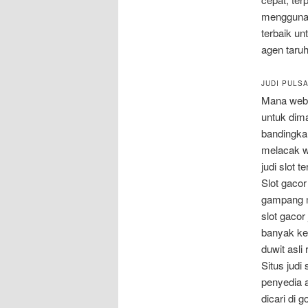
menggunaka
terbaik un
agen taruh
JUDI PULS
Mana web s
untuk dima
bandingkan
melacak we
judi slot 
Slot gaco
gampang m
slot gacor
banyak ke
duwit asli 
Situs judi
penyedia a
dicari di 