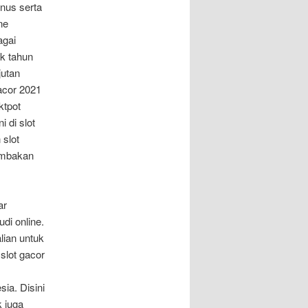
nus serta
ne
agai
ak tahun
jutan
gacor 2021
ktpot
 di slot
 slot
rombakan
ar
di online.
lian untuk
slot gacor
sia. Disini
 juga