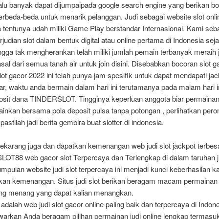
alu banyak dapat dijumpaipada google search engine yang berikan bo
rbeda-beda untuk menarik pelanggan. Judi sebagai website slot onli
 tentunya udah miliki Game Play berstandar Internasional. Kami seb
rjudian slot dalam bentuk digital atau online pertama di Indonesia sej
gga tak mengherankan telah miliki jumlah pemain terbanyak meraih 
sal dari semua tanah air untuk join disini. Disebabkan bocoran slot 
lot gacor 2022 ini telah punya jam spesifik untuk dapat mendapati jac
ar, waktu anda bermain dalam hari ini terutamanya pada malam hari ini
posit dana TINDERSLOT. Tingginya keperluan anggota biar permainan
ainkan bersama pola deposit pulsa tanpa potongan , perlihatkan pe
pastilah jadi berita gembira buat slotter di indonesia.
sekarang juga dan dapatkan kemenangan web judi slot jackpot terbes
LOT88 web gacor slot Terpercaya dan Terlengkap di dalam taruhan ju
pulan website judi slot terpercaya ini menjadi kunci keberhasilan ka
an kemenangan. Situs judi slot berikan beragam macam permainan 
g menang yang dapat kalian menangkan.
 adalah web judi slot gacor online paling baik dan terpercaya di Indone
warkan Anda beragam pilihan permainan judi online lengkap termasuk