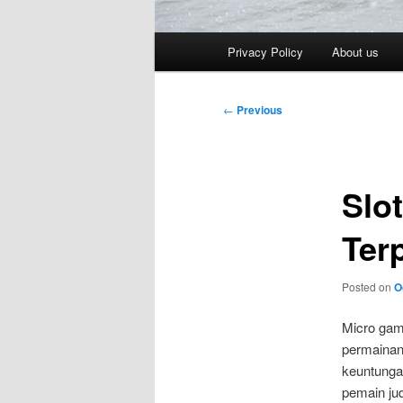
Main
Privacy Policy
About us
menu
Post
←
Previous
navigation
Slo
Ter
Posted on
O
Micro gami
permainann
keuntunga
pemain jud