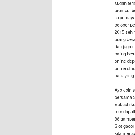
sudah terl
promosi be
terpercaya
pelopor pe
2015 sehin
orang bera
dan juga s
paling bes
online de
online dim
baru yang 
Ayo Join 
bersama S
Sebuah kum
mendapatk
88 gampan
Slot gacor
kita mena