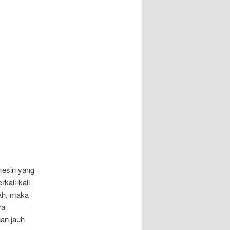
 mesin yang
kali-kali
ah, maka
ya
an jauh