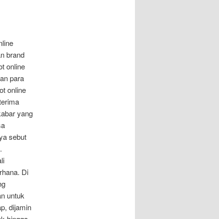
line
an brand
t online
an para
ot online
 terima
kabar yang
sa
ya sebut
.
li
rhana. Di
ng
an untuk
p, dijamin
nk hingga